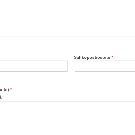
Sähköpostiosoite
oite)
i.