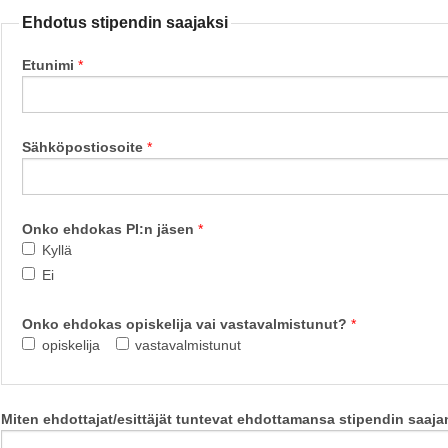
Ehdotus stipendin saajaksi
Etunimi
Sähköpostiosoite
Onko ehdokas PI:n jäsen
Kyllä
Ei
Onko ehdokas opiskelija vai vastavalmistunut?
opiskelija
vastavalmistunut
Miten ehdottajat/esittäjät tuntevat ehdottamansa stipendin saaj