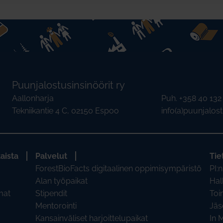
Puunjalostusinsinöörit ry
Aallonharja
Puh. +358 40 13
Tekniikantie 4 C, 02150 Espoo
info(a)puunjalostu
aista
Palvelut
Tie
ForestBioFacts digitaalinen oppimisympäristö
PI:n
Alan työpaikat
Hal
mat
Stipendit
Toi
Mentorointi
Jäs
Kansainväliset harjoittelupaikat
In 