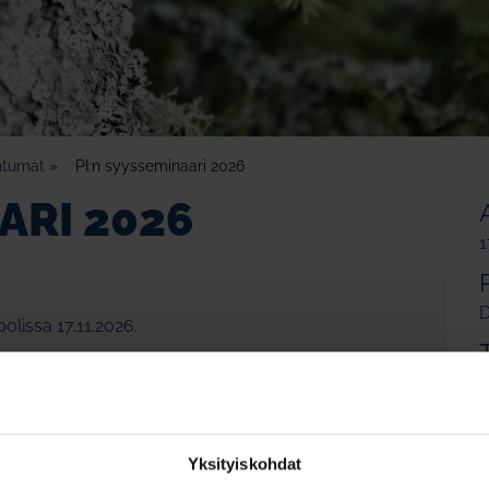
htumat
»
PI:n syysseminaari 2026
ARI 2026
1
D
olissa 17.11.2026.
julkaistaan lähempänä tilaisuutta.
S
Yksityiskohdat