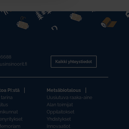
2 6688
Kaikki yhteystiedot
sinsinoorit.fi
toa PI:stä
Metsäbiotalous
 tarina
Uusiutuva raaka-aine
litus
Alan toimijat
mikunnat
Oppilaitokset
enyritykset
Yhdistykset
Memoriam
Innovaatiot