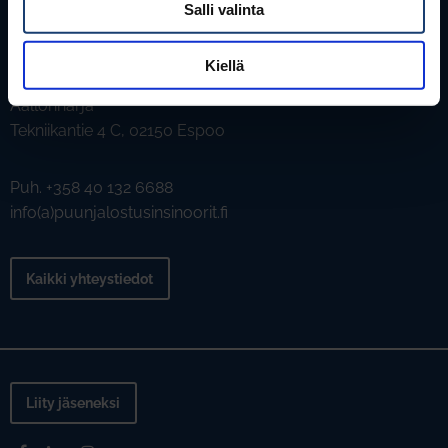
Salli valinta
Kiellä
Puunjalostusinsinöörit ry
Aallonharja
Tekniikantie 4 C, 02150 Espoo
Puh. +358 40 132 6688
info(a)puunjalostusinsinoorit.fi
Kaikki yhteystiedot
Liity jäseneksi