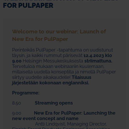
FOR PULPAPER
Welcome to our webinar: Launch of
New Era for PulPaper
Perinteikäs PulPaper -tapahtuma on uudistunut
täysin, ja kaikki rummut pärisevät
12.4.2023 klo
9.00
Helsingin Messukeskuksesta
striimattuna.
Tervetuloa mukaan webinaariin kuulemaan,
millaisella uudella konseptilla ja nimellä PulPaper
siirtyy uudelle aikakaudelle!
Tilaisuus
järjestetään kokonaan englanniksi.
Programme:
8.50
Streaming opens
9.00
New Era for PulPaper: Launching the
new event concept and name
Antti Lindqvist, Managing Director,