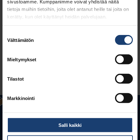
sivustoamme. Kumppanimme voivat yhdistää näitä
tietoja muihin tietoihin, joita olet antanut heille tai joita on
kerätty, kun olet käyttänyt heidän palvelujaan.
Suostumuksen
Välttämätön
valinta
Mieltymykset
Tilastot
Markkinointi
Salli kaikki