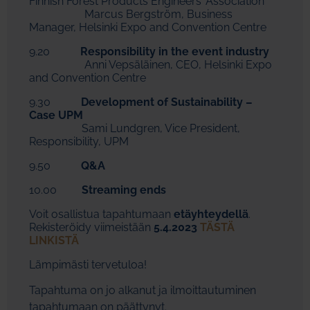
Finnish Forest Products Engineers’ Association
Marcus Bergström, Business
Manager, Helsinki Expo and Convention Centre
9.20
Responsibility in the event industry
Anni Vepsäläinen, CEO, Helsinki Expo
and Convention Centre
9.30
Development of Sustainability –
Case UPM
Sami Lundgren, Vice President,
Responsibility, UPM
9.50
Q&A
10.00
Streaming ends
Voit osallistua tapahtumaan
etäyhteydellä
.
Rekisteröidy viimeistään
5.4.2023
TÄSTÄ
LINKISTÄ
Lämpimästi tervetuloa!
Tapahtuma on jo alkanut ja ilmoittautuminen
tapahtumaan on päättynyt.