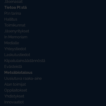
Jäsenasiat
Tietoa PI:stä
PI:n tarina
Hallitus
Toimikunnat
Jäsenyritykset
In Memoriam
Medialle
Yhteystiedot
Laskutustiedot
Kilpailulainsäädännöstä
Evästeistä
Metsäbiotalous
Uusiutuva raaka-aine
Alan toimijat
Oppilaitokset
Yhdistykset
Innovaatiot