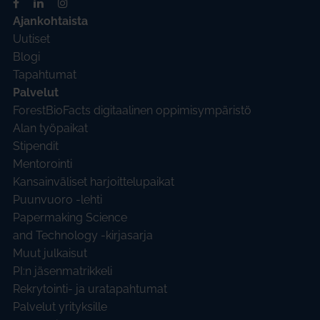
Ajankohtaista
Uutiset
Blogi
Tapahtumat
Palvelut
ForestBioFacts digitaalinen oppimisympäristö
Alan työpaikat
Stipendit
Mentorointi
Kansainväliset harjoittelupaikat
Puunvuoro -lehti
Papermaking Science
and Technology -kirjasarja
Muut julkaisut
PI:n jäsenmatrikkeli
Rekrytointi- ja uratapahtumat
Palvelut yrityksille