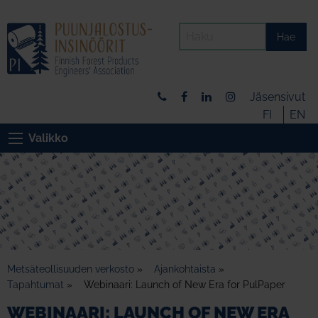
Hae
Jäsensivut
FI
EN
Valikko
Metsäteollisuuden verkosto
»
Ajankohtaista
»
Tapahtumat
»
Webinaari: Launch of New Era for PulPaper
WEBINAARI: LAUNCH OF NEW ERA