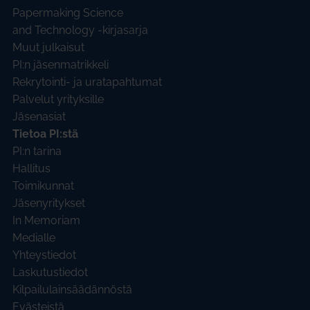
Papermaking Science
and Technology -kirjasarja
Muut julkaisut
PI:n jäsenmatrikkeli
Rekrytointi- ja uratapahtumat
Palvelut yrityksille
Jäsenasiat
Tietoa PI:stä
PI:n tarina
Hallitus
Toimikunnat
Jäsenyritykset
In Memoriam
Medialle
Yhteystiedot
Laskutustiedot
Kilpailulainsäädännöstä
Evästeistä