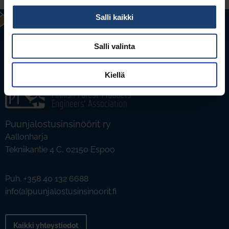
Salli kaikki
Salli valinta
Kiellä
Puunjalostusinsinöörit ry
Aallonharja
Tekniikantie 4 C, 02150 Espoo
Puh. +358 40 132 6688
info(a)puunjalostusinsinoorit.fi
Kaikki yhteystiedot