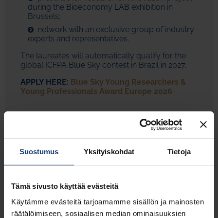
during the Bioeconomy LAB exhibition in
Brussels;
network with an exclusive group of industry
experts and representatives.
The laureates will automatically qualify for the
global ICFPA Blue Sky contest in Brazil in 2027.
APPLY HERE:
Blue Sky Young Researchers &
Young Professionals Award Europe 2026
blue_sky_2026_call_for_applications.pdf (269 kB)
Suostumus
Yksityiskohdat
Tietoja
Tämä sivusto käyttää evästeitä
Käytämme evästeitä tarjoamamme sisällön ja mainosten
räätälöimiseen, sosiaalisen median ominaisuuksien