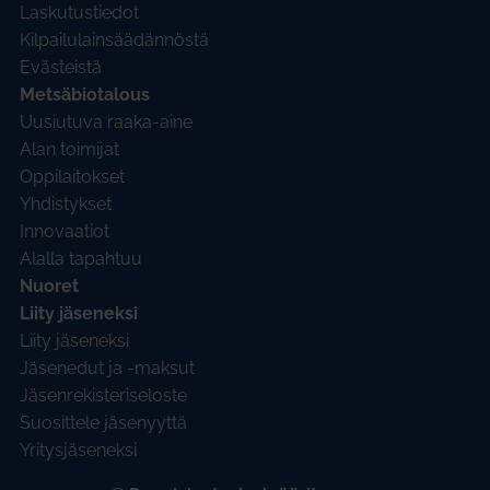
Laskutustiedot
Kilpailulainsäädännöstä
Evästeistä
Metsäbiotalous
Uusiutuva raaka-aine
Alan toimijat
Oppilaitokset
Yhdistykset
Innovaatiot
Alalla tapahtuu
Nuoret
Liity jäseneksi
Liity jäseneksi
Jäsenedut ja -maksut
Jäsenrekisteriseloste
Suosittele jäsenyyttä
Yritysjäseneksi