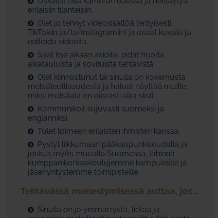
Uskallat olla kameran edessä ja heittäytyä
erilaisiin tilanteisiin.
Olet jo tehnyt videosisältöä (erityisesti
TikTokiin ja/tai Instagramiin) ja osaat kuvata ja
editoida videoita.
Saat itse aikaan asioita, pidät huolta
aikatauluista ja sovituista tehtävistä.
Olet kiinnostunut tai sinulla on kokemusta
metsäteollisuudesta ja haluat näyttää muille,
miksi metsäala on oikeasti aika siisti.
Kommunikoit sujuvasti suomeksi ja
englanniksi.
Tulet toimeen erilaisten ihmisten kanssa.
Pystyt liikkumaan pääkaupunkiseudulla ja
joskus myös muualla Suomessa, lähinnä
kumppanikorkeakoulujemme kampuksille ja
jäsenyritystemme toimipisteille.
Tehtävässä menestymisessä auttaa, jos…
Sinulla on jo ymmärrystä, tietoa ja