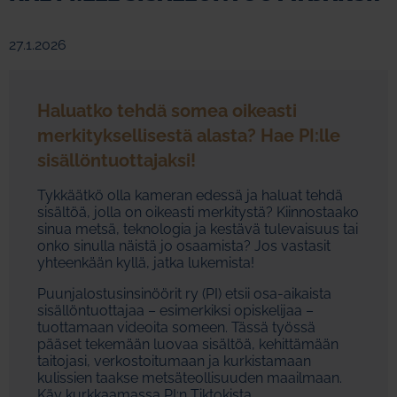
27.1.2026
Haluatko tehdä somea oikeasti
merkityksellisestä alasta? Hae PI:lle
sisällöntuottajaksi!
Tykkäätkö olla kameran edessä ja haluat tehdä
sisältöä, jolla on oikeasti merkitystä? Kiinnostaako
sinua metsä, teknologia ja kestävä tulevaisuus tai
onko sinulla näistä jo osaamista? Jos vastasit
yhteenkään kyllä, jatka lukemista!
Puunjalostusinsinöörit ry (PI) etsii osa-aikaista
sisällöntuottajaa – esimerkiksi opiskelijaa –
tuottamaan videoita someen. Tässä työssä
pääset tekemään luovaa sisältöä, kehittämään
taitojasi, verkostoitumaan ja kurkistamaan
kulissien taakse metsäteollisuuden maailmaan.
Käy kurkkaamassa PI:n Tiktokista