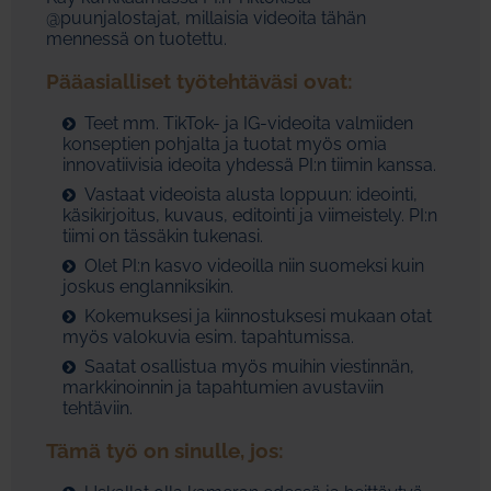
@puunjalostajat, millaisia videoita tähän
mennessä on tuotettu.
Pääasialliset työtehtäväsi ovat:
Teet mm. TikTok- ja IG-videoita valmiiden
konseptien pohjalta ja tuotat myös omia
innovatiivisia ideoita yhdessä PI:n tiimin kanssa.
Vastaat videoista alusta loppuun: ideointi,
käsikirjoitus, kuvaus, editointi ja viimeistely. PI:n
tiimi on tässäkin tukenasi.
Olet PI:n kasvo videoilla niin suomeksi kuin
joskus englanniksikin.
Kokemuksesi ja kiinnostuksesi mukaan otat
myös valokuvia esim. tapahtumissa.
Saatat osallistua myös muihin viestinnän,
markkinoinnin ja tapahtumien avustaviin
tehtäviin.
Tämä työ on sinulle, jos: