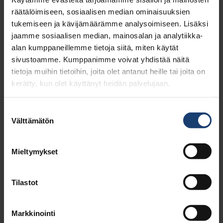
kameralle suomeksi ja englanniksi. Video voi olla:
räätälöimiseen, sosiaalisen median ominaisuuksien
valmiiksi olemassa omassa (tai muussa)
tukemiseen ja kävijämäärämme analysoimiseen. Lisäksi
somekanavassasi
jaamme sosiaalisen median, mainosalan ja analytiikka-
TAI
alan kumppaneillemme tietoja siitä, miten käytät
lyhyt esittelyvideo, jonka lataat esim. Google
sivustoamme. Kumppanimme voivat yhdistää näitä
Driveen.
tietoja muihin tietoihin, joita olet antanut heille tai joita on
Hae tehtävää viimeistään 18.2.2026 lähettämällä
kerätty, kun olet käyttänyt heidän palvelujaan.
vapaamuotoinen hakemus ja CV pdf-muodossa
sekä mahdollinen linkki videoesimerkkiin
osoitteeseen
Suostumuksen
vera.hallikainen@puunjalostusinsinoorit.fi
. Laita
Välttämätön
valinta
viestin otsikoksi
PI:n sisällöntuottajahaku
Jos sinulla heräsi kysymyksiä, laita viestiä: Vera
Mieltymykset
Hallikainen, kehityspäällikkö,
vera.hallikainen@puunjalostusinsinoorit.fi
Tilastot
Markkinointi