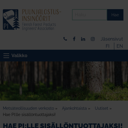
Hae
Jäsensivut
FI
EN
Valikko
Metsäteollisuuden verkosto
»
Ajankohtaista
»
Uutiset
»
Hae PI:lle sisällöntuottajaksi!
HAE PI:LLE SISÄLLÖNTUOTTAJAKSI!