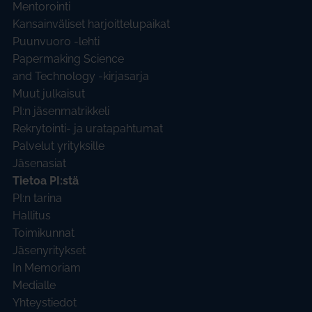
Mentorointi
Kansainväliset harjoittelupaikat
Puunvuoro -lehti
Papermaking Science
and Technology -kirjasarja
Muut julkaisut
PI:n jäsenmatrikkeli
Rekrytointi- ja uratapahtumat
Palvelut yrityksille
Jäsenasiat
Tietoa PI:stä
PI:n tarina
Hallitus
Toimikunnat
Jäsenyritykset
In Memoriam
Medialle
Yhteystiedot