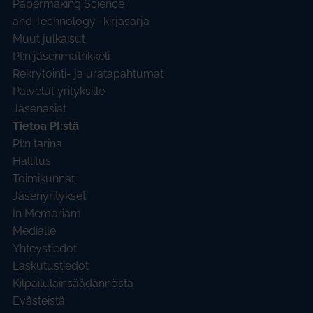
Papermaking Science
and Technology -kirjasarja
Muut julkaisut
PI:n jäsenmatrikkeli
Rekrytointi- ja uratapahtumat
Palvelut yrityksille
Jäsenasiat
Tietoa PI:stä
PI:n tarina
Hallitus
Toimikunnat
Jäsenyritykset
In Memoriam
Medialle
Yhteystiedot
Laskutustiedot
Kilpailulainsäädännöstä
Evästeistä