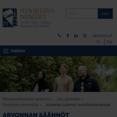
Hae
Jäsensivut
FI
EN
Valikko
Metsäteollisuuden verkosto
»
Liity jäseneksi
»
Suosittele jäsenyyttä
»
Arvonnan säännöt suosittelukampanja
ARVONNAN SÄÄNNÖT