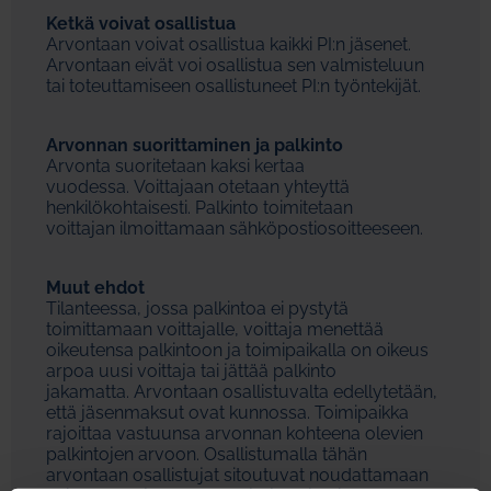
Ketkä voivat osallistua
Arvontaan voivat osallistua kaikki PI:n jäsenet.
Arvontaan eivät voi osallistua sen valmisteluun
tai toteuttamiseen osallistuneet PI:n työntekijät.
Arvonnan suorittaminen ja palkinto
Arvonta suoritetaan kaksi kertaa
vuodessa. Voittajaan otetaan yhteyttä
henkilökohtaisesti. Palkinto toimitetaan
voittajan ilmoittamaan sähköpostiosoitteeseen.
Muut ehdot
Tilanteessa, jossa palkintoa ei pystytä
toimittamaan voittajalle, voittaja menettää
oikeutensa palkintoon ja toimipaikalla on oikeus
arpoa uusi voittaja tai jättää palkinto
jakamatta. Arvontaan osallistuvalta edellytetään,
että jäsenmaksut ovat kunnossa. Toimipaikka
rajoittaa vastuunsa arvonnan kohteena olevien
palkintojen arvoon. Osallistumalla tähän
arvontaan osallistujat sitoutuvat noudattamaan