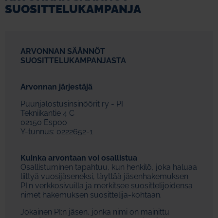
SUOSITTELUKAMPANJA
ARVONNAN SÄÄNNÖT
SUOSITTELUKAMPANJASTA
Arvonnan järjestäjä
Puunjalostusinsinöörit ry - PI
Tekniikantie 4 C
02150 Espoo
Y-tunnus: 0222652-1
Kuinka arvontaan voi osallistua
Osallistuminen tapahtuu, kun henkilö, joka haluaa
liittyä vuosijäseneksi, täyttää jäsenhakemuksen
PI:n verkkosivuilla ja merkitsee suosittelijoidensa
nimet hakemuksen suosittelija-kohtaan.
Jokainen PI:n jäsen, jonka nimi on mainittu