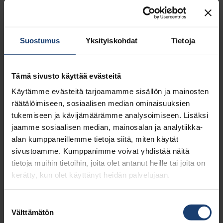
näitä sääntöjä. Arvonnan järjestäjä pidättää
oikeuden muutoksiin.
Suostumus
Yksityiskohdat
Tietoja
Liity jäseneksi
Tämä sivusto käyttää evästeitä
Käytämme evästeitä tarjoamamme sisällön ja mainosten
Jäsenedut ja -maksut
räätälöimiseen, sosiaalisen median ominaisuuksien
Jäsenrekisteriseloste
tukemiseen ja kävijämäärämme analysoimiseen. Lisäksi
jaamme sosiaalisen median, mainosalan ja analytiikka-
Suosittele jäsenyyttä
alan kumppaneillemme tietoja siitä, miten käytät
Yritysjäseneksi
sivustoamme. Kumppanimme voivat yhdistää näitä
tietoja muihin tietoihin, joita olet antanut heille tai joita on
kerätty, kun olet käyttänyt heidän palvelujaan.
Suostumuksen
Välttämätön
valinta