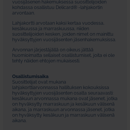
vuosijäsenen hakemuksessa suosittelijoiden
kohdassa osallistuu Delicard® -lahjakortin
arvontaan.
Lahjakortti arvotaan kaksi kertaa vuodessa,
kesäkuussa ja marraskuussa, niiden
suosittelijoiden kesken, joiden nimet on mainittu
hyväksyttyjen vuosijäsenten jäsenhakemuksissa.
Arvonnan järjestäjällä on oikeus jättää
huomioimatta sellaiset osallistumiset, joita ei ole
tehty näiden ehtojen mukaisesti.
Osallistumisaika
Suosittelijat ovat mukana
lahjakorttiarvonnassa hallituksen kokouksissa
hyväksyttyjen vuosijäsenten osalta seuraavasti:
kesäkuun arvonnassa mukana ovat jäsenet, jotka
on hyväksytty marraskuun ja kesäkuun välisenä
aikana, ja marraskuun arvonnassa jäsenet, jotka
on hyväksytty kesäkuun ja marraskuun välisenä
aikana.