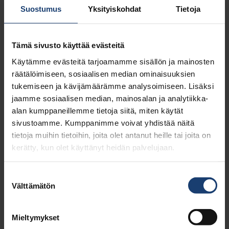
Suostumus
Yksityiskohdat
Tietoja
Ilmoitus Kannatusjäsenmaksusta
Ilmoitus Syntymäpäiväuutisesta
Tämä sivusto käyttää evästeitä
Käytämme evästeitä tarjoamamme sisällön ja mainosten
KYSY LISÄÄ
räätälöimiseen, sosiaalisen median ominaisuuksien
tukemiseen ja kävijämäärämme analysoimiseen. Lisäksi
jaamme sosiaalisen median, mainosalan ja analytiikka-
alan kumppaneillemme tietoja siitä, miten käytät
sivustoamme. Kumppanimme voivat yhdistää näitä
tietoja muihin tietoihin, joita olet antanut heille tai joita on
kerätty, kun olet käyttänyt heidän palvelujaan.
Natalia Musina
projektipäällikkö, DI
Suostumuksen
natalia.musina@puunjalostusinsinoorit.fi
Välttämätön
valinta
Mieltymykset
Jäsenasiat