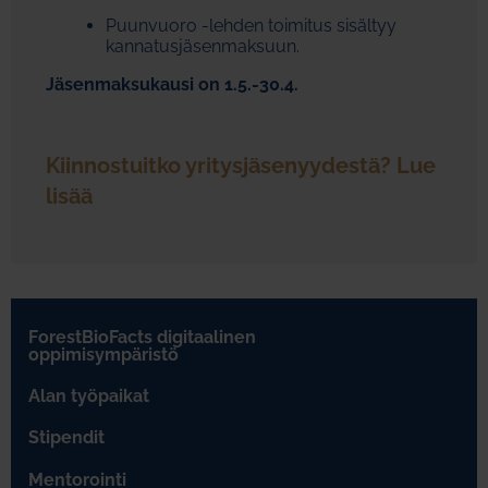
Puunvuoro -lehden toimitus sisältyy
kannatusjäsenmaksuun.
Jäsenmaksukausi on 1.5.-30.4.
Kiinnostuitko yritysjäsenyydestä?
Lue
lisää
ForestBioFacts digitaalinen
oppimisympäristö
Alan työpaikat
Stipendit
Mentorointi