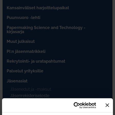
Kansainväliset harjoittelupaikat
Puunvuoro -lehti
Papermaking Science and Technology -
kirjasarja
Muut julkaisut
PI:n jäsenmatrikkeli
Rekrytointi- ja uratapahtumat
Palvelut yrityksille
Jäsenasiat
Jäsenedut ja -maksut
Jäsenrekisteriseloste
PI:n sovelluksen asennusohjeet
Jäsentietojen päivittäminen
Jäsenyyden päättäminen