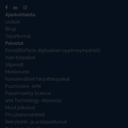
Ajankohtaista
Uutiset
Blogi
Tapahtumat
Palvelut
ForestBioFacts digitaalinen oppimisympäristö
Alan työpaikat
Stipendit
Mentorointi
Kansainväliset harjoittelupaikat
Puunvuoro -lehti
Papermaking Science
and Technology -kirjasarja
Muut julkaisut
PI:n jäsenmatrikkeli
Rekrytointi- ja uratapahtumat