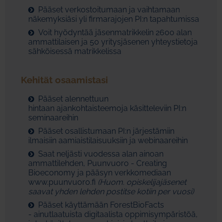
Pääset verkostoitumaan ja vaihtamaan
näkemyksiäsi yli firmarajojen PI:n tapahtumissa
Voit hyödyntää jäsenmatrikkelin 2600 alan
ammattilaisen ja 50 yritysjäsenen yhteystietoja
sähköisessä matrikkelissa
Kehität osaamistasi
Pääset alennettuun
hintaan ajankohtaisteemoja käsitteleviin PI:n
seminaareihin
Pääset osallistumaan PI:n järjestämiin
ilmaisiin aamiaistilaisuuksiin ja webinaareihin
Saat neljästi vuodessa alan ainoan
ammattilehden, Puunvuoro - Creating
Bioeconomy ja pääsyn verkkomediaan
www.puunvuoro.fi
(Huom. opiskelijajäsenet
saavat yhden lehden postitse kotiin per vuosi)
Pääset käyttämään ForestBioFacts
- ainutlaatuista digitaalista oppimisympäristöä,