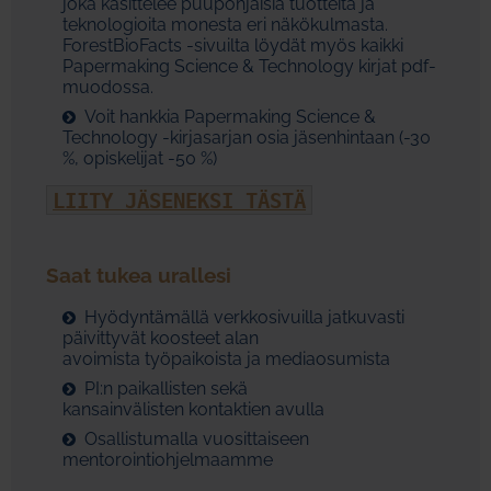
joka käsittelee puupohjaisia tuotteita ja
teknologioita monesta eri näkökulmasta.
ForestBioFacts -sivuilta löydät myös kaikki
Papermaking Science & Technology kirjat pdf-
muodossa.
Voit hankkia Papermaking Science &
Technology -kirjasarjan osia jäsenhintaan (-30
%, opiskelijat -50 %)
LIITY JÄSENEKSI TÄSTÄ
Saat tukea urallesi
Hyödyntämällä verkkosivuilla jatkuvasti
päivittyvät koosteet alan
avoimista työpaikoista ja mediaosumista
PI:n paikallisten sekä
kansainvälisten kontaktien avulla
Osallistumalla vuosittaiseen
mentorointiohjelmaamme