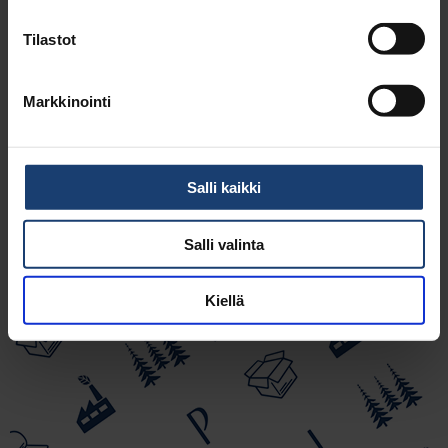
PI:n tapahtumat
Laskutus
Tilastot
Paper Profile
Markkinointi
Salli kaikki
Salli valinta
Kiellä