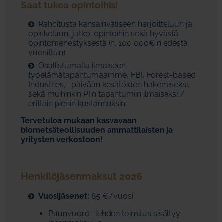
Saat tukea opintoihisi
Rahoitusta kansainväliseen harjoitteluun ja
opiskeluun, jatko-opintoihin sekä hyvästä
opintomenestyksestä (n. 100 000€:n edestä
vuosittain)
Osallistumalla ilmaiseen
työelämätapahtumaamme, FBI, Forest-based
Industries, -päivään kesätöiden hakemiseksi,
sekä muihinkin PI:n tapahtumiin ilmaiseksi /
erittäin pienin kustannuksin
Tervetuloa mukaan kasvavaan
biometsäteollisuuden ammattilaisten ja
yritysten verkostoon!
Henkilöjäsenmaksut 2026
Vuosijäsenet:
85 €/vuosi
Puunvuoro -lehden toimitus sisältyy