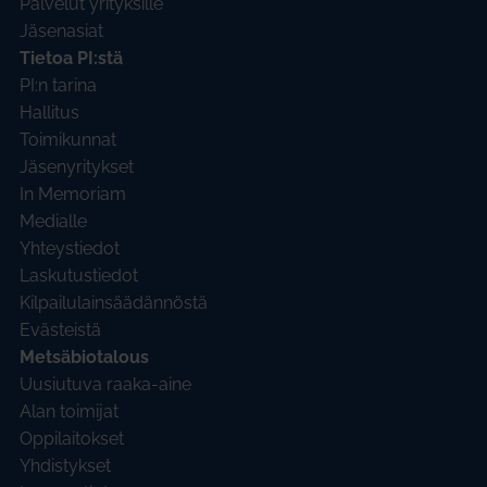
Palvelut yrityksille
Jäsenasiat
Tietoa PI:stä
PI:n tarina
Hallitus
Toimikunnat
Jäsenyritykset
In Memoriam
Medialle
Yhteystiedot
Laskutustiedot
Kilpailulainsäädännöstä
Evästeistä
Metsäbiotalous
Uusiutuva raaka-aine
Alan toimijat
Oppilaitokset
Yhdistykset