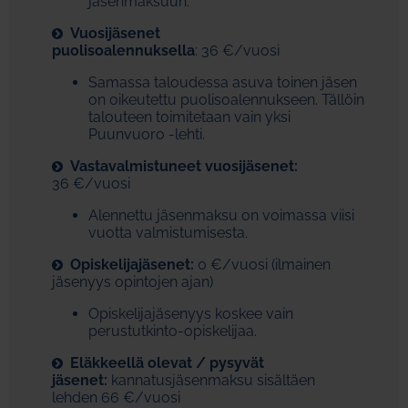
jäsenmaksuun.
Vuosijäsenet
puolisoalennuksella
: 36 €/vuosi
Samassa taloudessa asuva toinen jäsen
on oikeutettu puolisoalennukseen. Tällöin
talouteen toimitetaan vain yksi
Puunvuoro -lehti.
Vastavalmistuneet vuosijäsenet:
36 €/vuosi
Alennettu jäsenmaksu on voimassa viisi
vuotta valmistumisesta.
Opiskelijajäsenet:
0 €/vuosi (ilmainen
jäsenyys opintojen ajan)
Opiskelijajäsenyys koskee vain
perustutkinto-opiskelijaa.
Eläkkeellä olevat / pysyvät
jäsenet:
kannatusjäsenmaksu sisältäen
lehden 66 €/vuosi