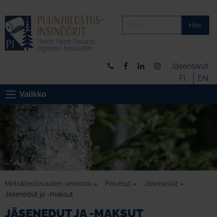
Hae
Jäsensivut
FI
EN
Valikko
Metsäteollisuuden verkosto
»
Palvelut
»
Jäsenasiat
»
Jäsenedut ja -maksut
JÄSENEDUT JA -MAKSUT