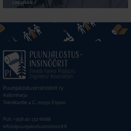
LUE LISÄÄ
Puunjalostusinsinöörit ry
Aallonharja
Tekniikantie 4 C, 02150 Espoo
Puh. +358 40 132 6688
info(a)puunjalostusinsinoorit.fi