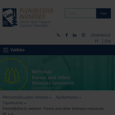
Hae
Jäsensivut
FI
EN
Valikko
Metsäteollisuuden verkosto
»
Ajankohtaista
»
Tapahtumat
»
ForestBioFacts webinar: Forest and other biomass resources -
DL 5.9.