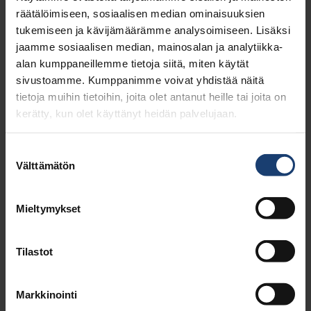
räätälöimiseen, sosiaalisen median ominaisuuksien
tukemiseen ja kävijämäärämme analysoimiseen. Lisäksi
jaamme sosiaalisen median, mainosalan ja analytiikka-
alan kumppaneillemme tietoja siitä, miten käytät
sivustoamme. Kumppanimme voivat yhdistää näitä
tietoja muihin tietoihin, joita olet antanut heille tai joita on
kerätty, kun olet käyttänyt heidän palvelujaan.
Suostumuksen
Välttämätön
valinta
KOHTI PÄÄSTÖTÖNTÄ HUOMISPÄIVÄÄ
Mieltymykset
Tilastot
Markkinointi
LUE LISÄÄ BLOGISTA