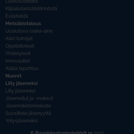
Laskutustiedot
Kilpailulainsäädännöstä
Evästeistä
Metsäbiotalous
Uusiutuva raaka-aine
Alan toimijat
Oppilaitokset
Yhdistykset
Innovaatiot
Alalla tapahtuu
Nuoret
Liity jäseneksi
Liity jäseneksi
Jäsenedut ja -maksut
Jäsenrekisteriseloste
Suosittele jäsenyyttä
Yritysjäseneksi
©
Puunjalostusinsinöörit ry
2017