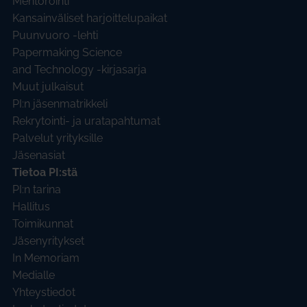
Mentorointi
Kansainväliset harjoittelupaikat
Puunvuoro -lehti
Papermaking Science
and Technology -kirjasarja
Muut julkaisut
PI:n jäsenmatrikkeli
Rekrytointi- ja uratapahtumat
Palvelut yrityksille
Jäsenasiat
Tietoa PI:stä
PI:n tarina
Hallitus
Toimikunnat
Jäsenyritykset
In Memoriam
Medialle
Yhteystiedot