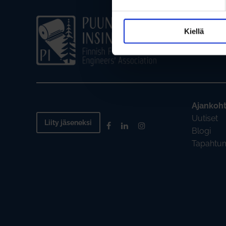
Kiellä
Ajankoht
Uutiset
Liity jäseneksi
Blogi
Tapahtu