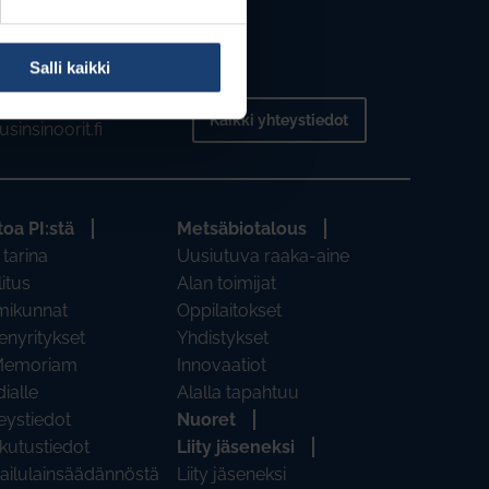
Salli kaikki
2 6688
Kaikki yhteystiedot
sinsinoorit.fi
toa PI:stä
Metsäbiotalous
 tarina
Uusiutuva raaka-aine
litus
Alan toimijat
mikunnat
Oppilaitokset
enyritykset
Yhdistykset
Memoriam
Innovaatiot
ialle
Alalla tapahtuu
eystiedot
Nuoret
kutustiedot
Liity jäseneksi
pailulainsäädännöstä
Liity jäseneksi