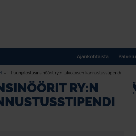
Ajankohtaista
Palvelu
et
»
Puunjalostusinsinöörit ry:n lukiolaisen kannustusstipendi
SINÖÖRIT RY:N
NNUSTUSSTIPENDI