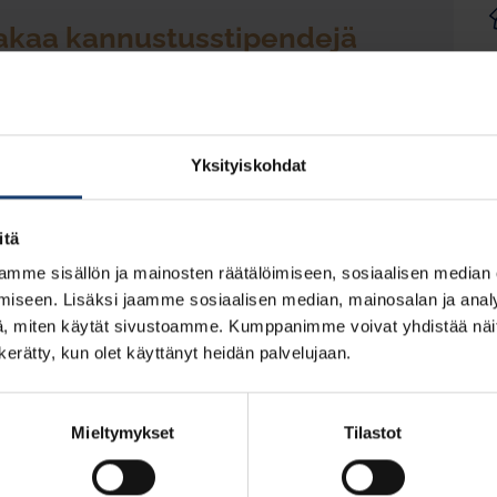
 jakaa kannustusstipendejä
lle kannustusstipendejä hyvästä
assa. Stipendien tavoitteena on innostaa nuoria
Yksityiskohdat
eollisuuden kannalta tärkeiden aineiden osaamista.
stipendinsaaja saa yhden Puunvuoro-lehden. Stipendi
n opiskelijoille.
itä
nsaajia
hakulomakkeen
kautta viimeistään
mme sisällön ja mainosten räätälöimiseen, sosiaalisen median
iseen. Lisäksi jaamme sosiaalisen median, mainosalan ja analy
, miten käytät sivustoamme. Kumppanimme voivat yhdistää näitä t
n kerätty, kun olet käyttänyt heidän palvelujaan.
Mieltymykset
Tilastot