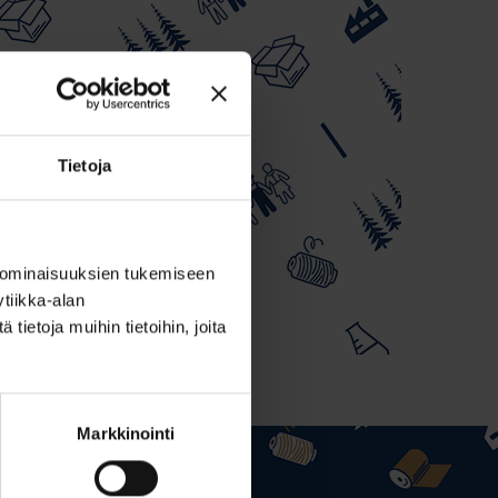
Tietoja
 ominaisuuksien tukemiseen
tiikka-alan
ietoja muihin tietoihin, joita
Markkinointi