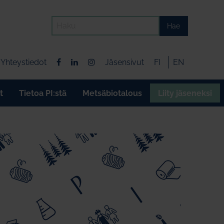
Hae
Yhteystiedot
Jäsensivut
FI
EN
t
Tietoa PI:stä
Metsäbiotalous
Liity jäseneksi