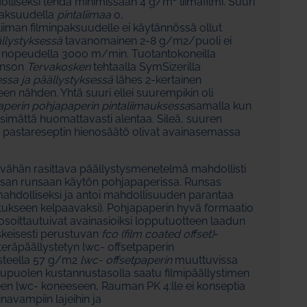
dolliseksi tehdä minimissään 4 g/m² liimafilmi. Suuri
npaksuudella
pintaliimaa
0,
 liiman filminpaksuudelle ei käytännössä ollut
llystyksessä
tavanomainen 2-8 g/m2/puoli ei
pa nopeudella 3000 m/min. Tuotantokoneilla
Enson
Tervakosken
tehtaalla SymSizerilla
ssa ja päällystyksessä
lähes 2-kertainen
n nähden. Yhtä suuri ellei suurempikin oli
aperin pohjapaperin pintaliimauksessa
samalla kun
kärsimättä huomattavasti alentaa. Sileä, suuren
a pastareseptin hienosäätö olivat avainasemassa
vähän rasittava päällystysmenetelmä mahdollisti
ssan runsaan käytön pohjapaperissa. Runsas
ahdolliseksi ja antoi mahdollisuuden parantaa
atukseen kelpaavaksi). Pohjapaperin hyvä formaatio
 osoittautuivat avainasioiksi lopputuotteen laadun
skeisesti perustuvan
fco (film coated offset)
-
 teräpäällystetyn lwc- offsetpaperin
steella 57 g/m2
lwc- offsetpaperin
muuttuvissa
pupuolen kustannustasolla saatu filmipäällystimen
en lwc- koneeseen, Rauman PK 4:lle ei konseptia
inavampiin lajeihin ja