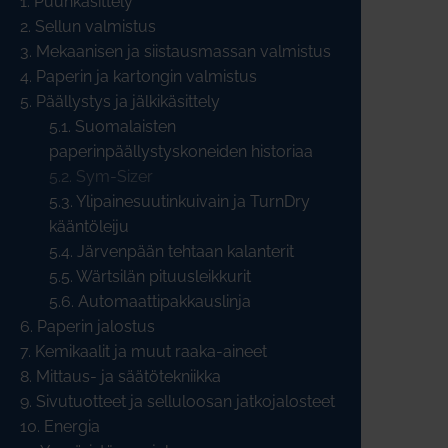
1. Puunkäsittely
2. Sellun valmistus
3. Mekaanisen ja siistausmassan valmistus
4. Paperin ja kartongin valmistus
5. Päällystys ja jälkikäsittely
5.1. Suomalaisten
paperinpäällystyskoneiden historiaa
5.2. Sym-Sizer
5.3. Ylipainesuutinkuivain ja TurnDry
kääntöleiju
5.4. Järvenpään tehtaan kalanterit
5.5. Wärtsilän pituusleikkurit
5.6. Automaattipakkauslinja
6. Paperin jalostus
7. Kemikaalit ja muut raaka-aineet
8. Mittaus- ja säätötekniikka
9. Sivutuotteet ja selluloosan jatkojalosteet
10. Energia