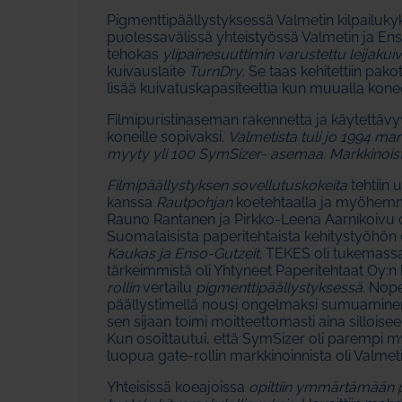
Pigmenttipäällystyksessä Valmetin kilpailuky
puolessavälissä yhteistyössä Valmetin ja Enso
tehokas
ylipainesuuttimin varustettu leijakuiv
kuivauslaite
TurnDry
. Se taas kehitettiin pa
lisää kuivatuskapasiteettia kun muualla konee
Filmipuristinaseman rakennetta ja käytettävy
koneille sopivaksi.
Valmetista tuli jo 1994 ma
myyty yli 100 SymSizer- asemaa. Markkinoista 
Filmipäällystyksen
sovellutuskokeita
tehtiin 
kanssa
Rautpohjan
koetehtaalla ja myöhe
Rauno Rantanen ja Pirkko-Leena Aarnikoivu ol
Suomalaisista paperitehtaista kehitystyöhön 
Kaukas ja Enso-Gutzeit
. TEKES oli tukemassa
tärkeimmistä oli Yhtyneet Paperitehtaat Oy:n
rollin
vertailu
pigmenttipäällystyksessä
. Nop
päällystimellä nousi ongelmaksi sumuaminen si
sen sijaan toimi moitteettomasti aina sillo
Kun osoittautui, että SymSizer oli parempi 
luopua gate-rollin markkinoinnista oli Valme
Yhteisissä koeajoissa
opittiin ymmärtämään p