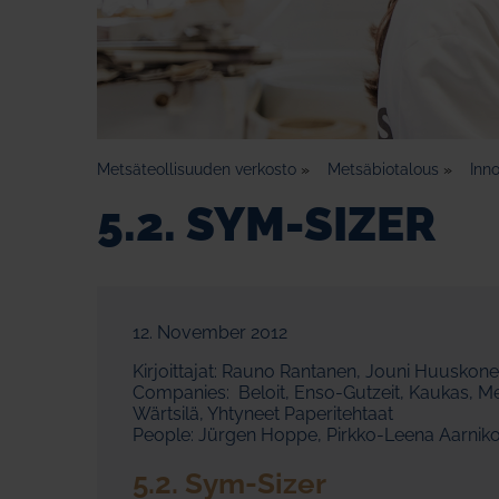
Metsäteollisuuden verkosto
»
Metsäbiotalous
»
Inno
5.2. SYM-SIZER
12. November 2012
Kirjoittajat: Rauno Rantanen, Jouni Huuskon
Companies: Beloit, Enso-Gutzeit, Kaukas, Mets
Wärtsilä, Yhtyneet Paperitehtaat
People: Jürgen Hoppe, Pirkko-Leena Aarnik
5.2. Sym-Sizer