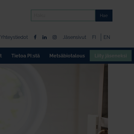
Hae
Yhteystiedot
Jäsensivut
FI
EN
t
Tietoa PI:stä
Metsäbiotalous
Liity jäseneksi