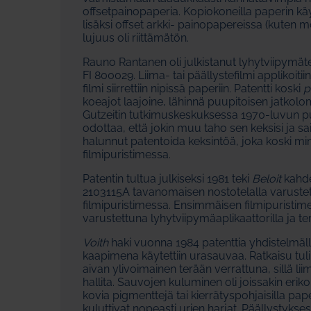
offsetpainopaperia. Kopiokoneilla paperin käy
lisäksi offset arkki- painopapereissa (kuten 
lujuus oli riittämätön.
Rauno Rantanen oli julkistanut lyhytviipymäte
FI 800029. Liima- tai päällystefilmi applikoitii
filmi siirrettiin nipissä paperiin. Patentti koski
p
koeajot laajoine, lähinnä puupitoisen jatkol
Gutzeitin tutkimuskeskuksessa 1970-luvun pu
odottaa, että jokin muu taho sen keksisi ja s
halunnut patentoida keksintöä, joka koski m
filmipuristimessa.
Patentin tultua julkiseksi 1981 teki
Beloit
kahde
2103115A tavanomaisen nostotelalla varustet
filmipuristimessa. Ensimmäisen filmipuristim
varustettuna lyhytviipymäaplikaattorilla ja t
Voith
haki vuonna 1984 patenttia yhdistelmäll
kaapimena käytettiin urasauvaa. Ratkaisu tu
aivan ylivoimainen terään verrattuna, sillä l
hallita. Sauvojen kuluminen oli joissakin eri
kovia pigmenttejä tai kierrätyspohjaisilla pape
kuluttivat nopeasti urien harjat. Päällystyks