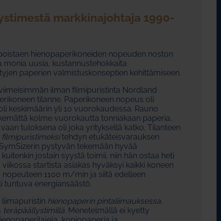
lystimestä markkinajohtaja 1990-
la poistaen hienopaperikoneiden nopeuden noston
 monia uusia, kustannustehokkaita
ttyjen paperien valmistuskonseptien kehittämiseen.
iimeisimmän ilman filmipuristinta Nordland
rikoneen tilanne. Paperikoneen nopeus oli
li keskimäärin yli 10 vuorokaudessa. Rauno
tekemättä kolme vuorokautta tonniakaan paperia,
i vaan tuloksena oli joka yrityksellä katko. Tilanteen
 filmipuristimeksi
tehdyn etukäteisvarauksen
t SymSizerin pystyvän tekemään hyvää
uitenkin jostain syystä toimii, niin hän ostaa heti
 viikossa startista asiakas hyväksyi kaikki koneen
aa nopeuteen 1100 m/min ja siitä edelleen
 tuntuva energiansäästö.
 liimapuristin
hienopaperin pintaliimauksessa
.
s
teräpäällystimillä
. Menetelmällä ei kyetty
enopaperilajeja, kopiopaperia ja