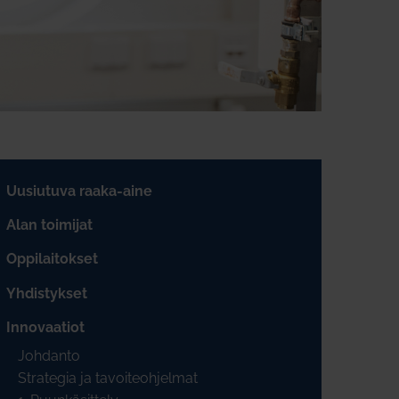
Uusiutuva raaka-aine
Alan toimijat
Oppilaitokset
Yhdistykset
Innovaatiot
Johdanto
Strategia ja tavoiteohjelmat