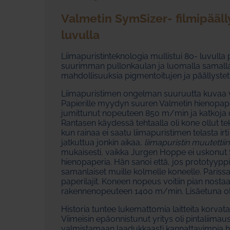
Valmetin SymSizer- filmipääl
luvulla
Liimapuristinteknologia mullistui 80- luvul
suurimman pullonkaulan ja luomalla samalla
mahdollisuuksia pigmentoitujen ja päällyste
Liimapuristimen ongelman suuruutta kuvaa v
Papierille myydyn suuren Valmetin hienopape
jumittunut nopeuteen 850 m/min ja katkoja o
Rantasen käydessä tehtaalla oli kone ollut 
kun rainaa ei saatu liimapuristimen telasta irt
jatkuttua jonkin aikaa,
liimapuristin muutettiin
mukaisesti, vaikka Jurgen Hoppe ei uskonu
hienopaperia. Hän sanoi että, jos prototyyppi k
samanlaiset muille kolmelle koneelle. Parissa
paperilajit. Koneen nopeus voitiin pian nost
rakennenopeuteen 1400 m/min. Lisäetuna oli
Historia tuntee lukemattomia laitteita korvata
Viimeisin epäonnistunut yritys oli pintaliimau
valmistamaan laadukkaasti kannattavimpia hi