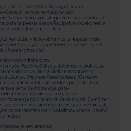
kyä paransi merkittävästi jo 1970-luvun
-Gutzeitin kanssa kehitetty erittäin
ain
. Saman teki myös integroitu rainan kääntö- ja
kottavasta tarpeesta saada Rautpohjan koekoneelle
ssa ei ollut kuivaimelle tilaa.
yttä kehitettiin yhä leveämmille ja nopeammille
rkkinajohtaja ja 90- luvun loppuun mennessä oli
oli saatu yli puolet.
useiden paperitehtaiden
mmin myös
Raision
päällystystutkimuskeskuksessa.
ivat Valmetin avainhenkilöitä kehitystyössä.
osallistuivat
Yhtyneet Paperitehtaat, Kirkniemi,
 useaa yhteisarvoltaan 10 Mmk projektia. Eräs
 kanssa tehty
SymSizerin ja gate-
eudesta 1100 m/min alkaen gate-roll-
irtotelan ja nippitelan välisestä nipistä. SymSizer
iseen koekoneen maksiminopeuteen 1500 m/min asti.
myös sanomalehtipaperin pintaliimauksessa, päätös
tille helppo.
rosessia ja sen antamia