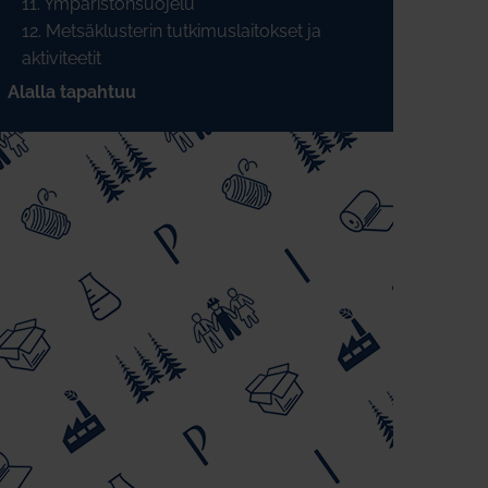
11. Ympäristönsuojelu
12. Metsäklusterin tutkimuslaitokset ja
aktiviteetit
Alalla tapahtuu