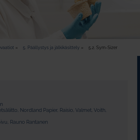
vaatiot
»
5. Päällystys ja jälkikäsittely
»
5.2. Sym-Sizer
en
äliitto, Nordland Papier, Raisio, Valmet, Voith,
oivu, Rauno Rantanen