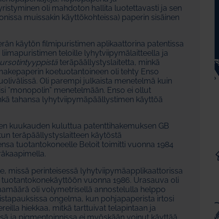
ristyminen oli mahdoton hallita luotettavasti ja sen
monissa muissakin käyttökohteissa) paperin sisäinen
rän käytön filmipuristimen aplikaattorina patentissa
n liimapuristimen teloille lyhytviipymälaitteella ja
ursotintyyppistä
teräpäällystyslaitetta, minkä
omakepaperin koetuotantoineen oli tehty Enso
olivälissä. Oli parempi julkaista menetelmä kuin
aisi ”monopolin” menetelmään. Enso ei ollut
inkä tahansa lyhytviipymäpäällystimen käyttöä
n kuukauden kuluttua patenttihakemuksen GB
un teräpäällystyslaitteen käytöstä
ensa tuotantokoneelle Beloit toimitti vuonna 1984
eräkaapimella.
e, missä perinteisessä lyhytviipymäapplikaattorissa
li tuotantokonekäyttöön vuonna 1986. Urasauva oli
iimamäärä oli volymetrisellä annostelulla helppo
koistapauksissa ongelma, kun pohjapaperista irtosi
reilla hiekkaa, mitkä tarttuivat telapintaan ja
essä ja pigmentoinnissa ei myöskään voinut käyttää