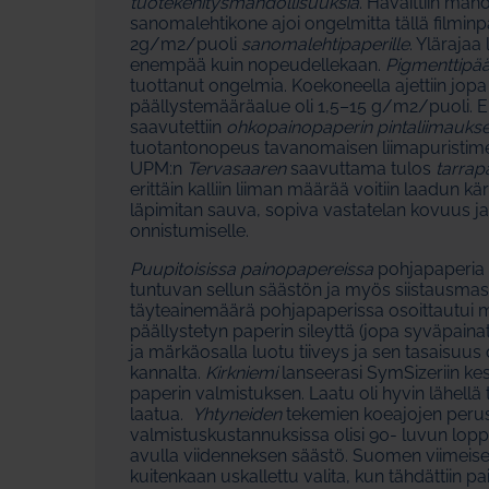
tuotekehitysmahdollisuuksia
. Havaittiin mah
sanomalehtikone ajoi ongelmitta tällä filmi
2g/m2/puoli
sanomalehtipaperille
. Ylärajaa
enempää kuin nopeudellekaan.
Pigmenttipää
tuottanut ongelmia. Koekoneella ajettiin jo
päällystemääräalue oli 1,5–15 g/m2/puoli. 
saavutettiin
ohkopainopaperin pintaliimaukse
tuotantonopeus tavanomaisen liimapuristimee
UPM:n
Tervasaaren
saavuttama tulos
tarrap
erittäin kalliin liiman määrää voitiin laadun 
läpimitan sauva, sopiva vastatelan kovuus j
onnistumiselle.
Puupitoisissa painopapereissa
pohjapaperia 
tuntuvan sellun säästön ja myös siistausma
täyteainemäärä pohjapaperissa osoittautui m
päällystetyn paperin sileyttä (jopa syväpain
ja märkäosalla luotu tiiveys ja sen tasaisuus
kannalta.
Kirkniemi
lanseerasi SymSizeriin ke
paperin valmistuksen. Laatu oli hyvin lähellä
laatua.
Yhtyneiden
tekemien koeajojen peru
valmistuskustannuksissa olisi 90- luvun lop
avulla viidenneksen säästö. Suomen viimeise
kuitenkaan uskallettu valita, kun tähdättiin pa