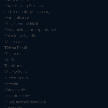
Papermaking Science
and Technology -kirjasarja
Muut julkaisut
PI:n jäsenmatrikkeli
Rekrytointi- ja uratapahtumat
Palvelut yrityksille
Jäsenasiat
Tietoa PI:stä
PI:n tarina
Hallitus
Toimikunnat
Jäsenyritykset
In Memoriam
Medialle
Yhteystiedot
Laskutustiedot
Kilpailulainsäädännöstä