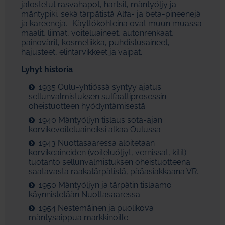
jalostetut rasvahapot, hartsit, mäntyöljy ja
mäntypiki, sekä tärpätistä Alfa- ja beta-pineenejä
ja kareeneja. Käyttökohteina ovat muun muassa
maalit, liimat, voiteluaineet, autonrenkaat,
painovärit, kosmetiikka, puhdistusaineet,
hajusteet, elintarvikkeet ja vaipat.
Lyhyt historia
1935 Oulu-yhtiössä syntyy ajatus
sellunvalmistuksen sulfaattiprosessin
oheistuotteen hyödyntämisestä.
1940 Mäntyöljyn tislaus sota-ajan
korvikevoiteluaineiksi alkaa Oulussa
1943 Nuottasaaressa aloitetaan
korvikeaineiden (voiteluöljyt, vernissat, kitit)
tuotanto sellunvalmistuksen oheistuotteena
saatavasta raakatärpätistä, pääasiakkaana VR.
1950 Mäntyöljyn ja tärpätin tislaamo
käynnistetään Nuottasaaressa
1954 Nestemäinen ja puolikova
mäntysaippua markkinoille