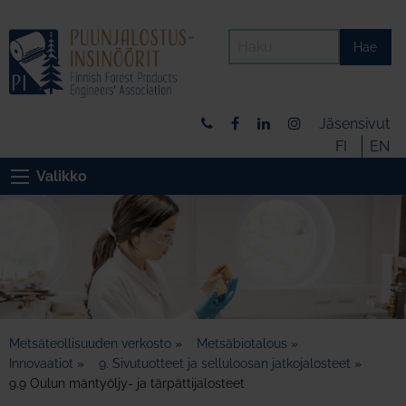
Hae
Jäsensivut
FI
EN
Valikko
Metsäteollisuuden verkosto
»
Metsäbiotalous
»
Innovaatiot
»
9. Sivutuotteet ja selluloosan jatkojalosteet
»
9.9 Oulun mäntyöljy- ja tärpättijalosteet