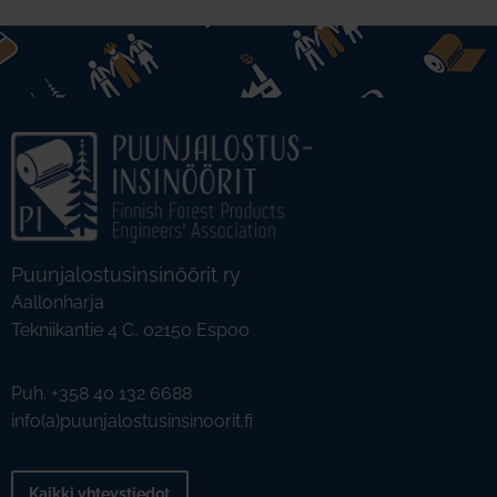
Puunjalostusinsinöörit ry
Aallonharja
Tekniikantie 4 C, 02150 Espoo
Puh. +358 40 132 6688
info(a)puunjalostusinsinoorit.fi
Kaikki yhteystiedot