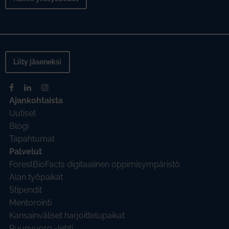
Liity jäseneksi
Ajankohtaista
Uutiset
Blogi
Tapahtumat
Palvelut
ForestBioFacts digitaalinen oppimisympäristö
Alan työpaikat
Stipendit
Mentorointi
Kansainväliset harjoittelupaikat
Puunvuoro -lehti