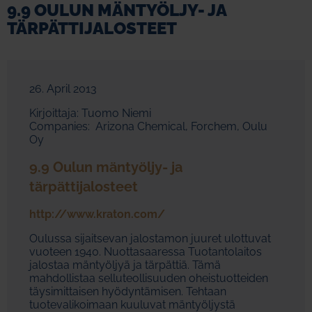
9.9 OULUN MÄNTYÖLJY- JA
TÄRPÄTTIJALOSTEET
26. April 2013
Kirjoittaja: Tuomo Niemi
Companies: Arizona Chemical, Forchem, Oulu
Oy
9.9 Oulun mäntyöljy- ja
tärpättijalosteet
http://www.kraton.com/
Oulussa sijaitsevan jalostamon juuret ulottuvat
vuoteen 1940. Nuottasaaressa Tuotantolaitos
jalostaa mäntyöljyä ja tärpättiä. Tämä
mahdollistaa selluteollisuuden oheistuotteiden
täysimittaisen hyödyntämisen. Tehtaan
tuotevalikoimaan kuuluvat mäntyöljystä