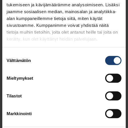
9.4. Lignosulfonaatit, Karatex ja Lignobond-
tukemiseen ja kävijämäärämme analysoimiseen. Lisäksi
menetelmä
jaamme sosiaalisen median, mainosalan ja analytiikka-
9.5. CMC
alan kumppaneillemme tietoja siitä, miten käytät
9.6. SINI liukoselluprosessi
sivustoamme. Kumppanimme voivat yhdistää näitä
9.7. Selluloosakarbamaatit
tietoja muihin tietoihin, joita olet antanut heille tai joita on
kerätty, kun olet käyttänyt heidän palvelujaan.
9.8. Selluloosan suoraliuotus
9.9 Oulun mäntyöljy- ja tärpättijalosteet
9.10. Vanilliini
Suostumuksen
Välttämätön
10. Energia
valinta
11. Ympäristönsuojelu
12. Metsäklusterin tutkimuslaitokset ja
Mieltymykset
aktiviteetit
Alalla tapahtuu
Tilastot
Markkinointi