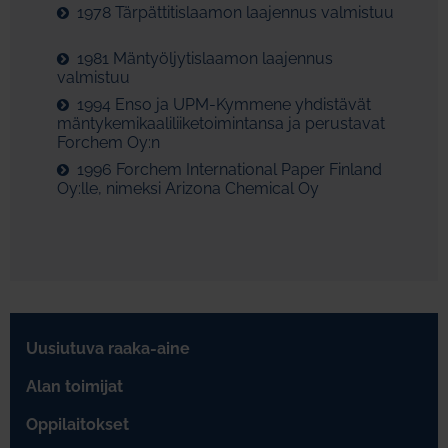
1978 Tärpättitislaamon laajennus valmistuu
1981 Mäntyöljytislaamon laajennus
valmistuu
1994 Enso ja UPM-Kymmene yhdistävät
mäntykemikaaliliiketoimintansa ja perustavat
Forchem Oy:n
1996 Forchem International Paper Finland
Oy:lle, nimeksi Arizona Chemical Oy
Uusiutuva raaka-aine
Alan toimijat
Oppilaitokset