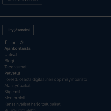
Liity jäseneksi
Ajankohtaista
Uutiset
Blogi
Tapahtumat
Palvelut
ForestBioFacts digitaalinen oppimisympäristö
Alan työpaikat
Stipendit
Mentorointi
Kansainväliset harjoittelupaikat
Puunvuoro -lehti