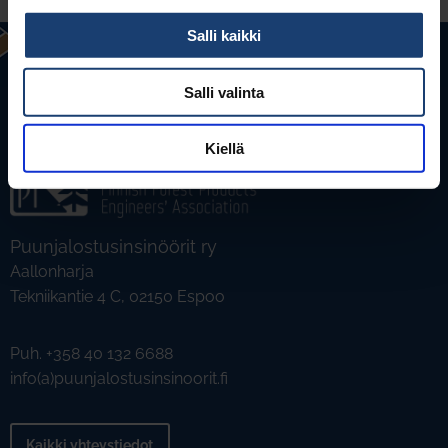
Salli kaikki
Salli valinta
Kiellä
Puunjalostusinsinöörit ry
Aallonharja
Tekniikantie 4 C, 02150 Espoo
Puh. +358 40 132 6688
info(a)puunjalostusinsinoorit.fi
Kaikki yhteystiedot