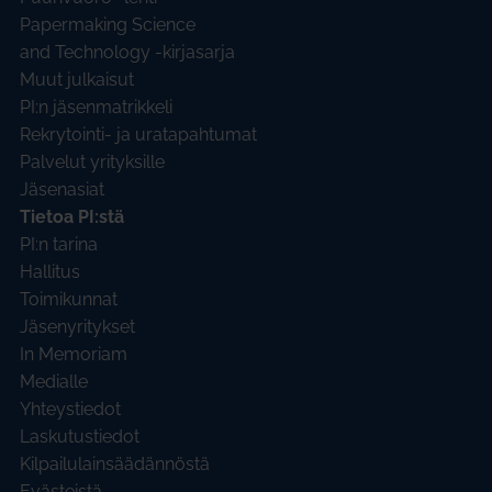
Papermaking Science
and Technology -kirjasarja
Muut julkaisut
PI:n jäsenmatrikkeli
Rekrytointi- ja uratapahtumat
Palvelut yrityksille
Jäsenasiat
Tietoa PI:stä
PI:n tarina
Hallitus
Toimikunnat
Jäsenyritykset
In Memoriam
Medialle
Yhteystiedot
Laskutustiedot
Kilpailulainsäädännöstä
Evästeistä