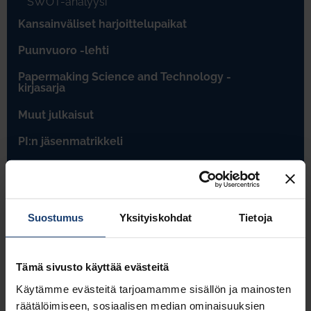
SWOT-analyysi
Kansainväliset harjoittelupaikat
Puunvuoro -lehti
Papermaking Science and Technology -
kirjasarja
Muut julkaisut
PI:n jäsenmatrikkeli
Rekrytointi- ja uratapahtumat
Palvelut yrityksille
Suostumus
Yksityiskohdat
Tietoja
Jäsenasiat
Tämä sivusto käyttää evästeitä
Käytämme evästeitä tarjoamamme sisällön ja mainosten
räätälöimiseen, sosiaalisen median ominaisuuksien