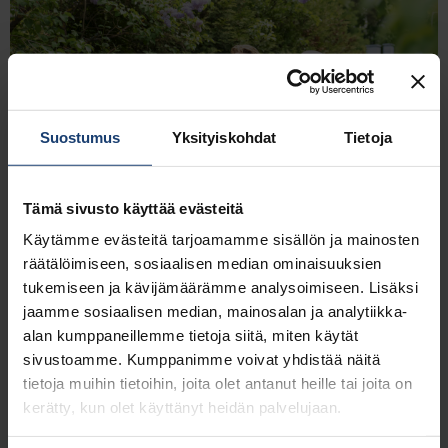
Suostumus
Yksityiskohdat
Tietoja
Tämä sivusto käyttää evästeitä
SUOSITTELE JÄSENYYTTÄ
Käytämme evästeitä tarjoamamme sisällön ja mainosten
LUE LISÄÄ
räätälöimiseen, sosiaalisen median ominaisuuksien
tukemiseen ja kävijämäärämme analysoimiseen. Lisäksi
YRITYSJÄSENEKSI
jaamme sosiaalisen median, mainosalan ja analytiikka-
alan kumppaneillemme tietoja siitä, miten käytät
sivustoamme. Kumppanimme voivat yhdistää näitä
tietoja muihin tietoihin, joita olet antanut heille tai joita on
kerätty, kun olet käyttänyt heidän palvelujaan.