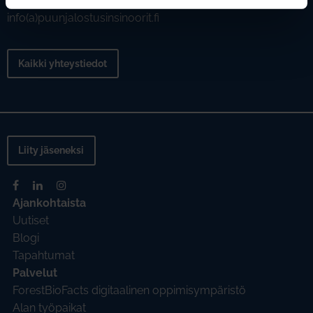
Puh. +358 40 132 6688
info(a)puunjalostusinsinoorit.fi
Kaikki yhteystiedot
Liity jäseneksi
Ajankohtaista
Uutiset
Blogi
Tapahtumat
Palvelut
ForestBioFacts digitaalinen oppimisympäristö
Alan työpaikat