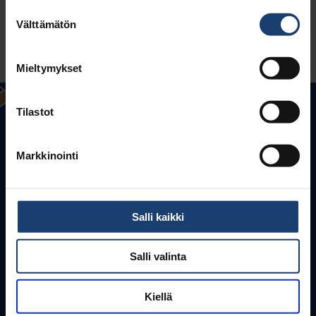
Suostumuksen
Välttämätön
valinta
LUE LISÄÄ
Mieltymykset
Tilastot
Markkinointi
Salli kaikki
Puunjalostusinsinöörit ry
Salli valinta
Aallonharja
Tekniikantie 4 C, 02150 Espoo
Kiellä