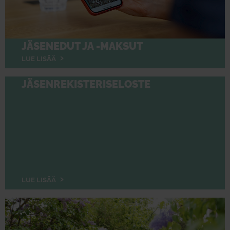
JÄSENEDUT JA -MAKSUT
LUE LISÄÄ
JÄSENREKISTERISELOSTE
LUE LISÄÄ