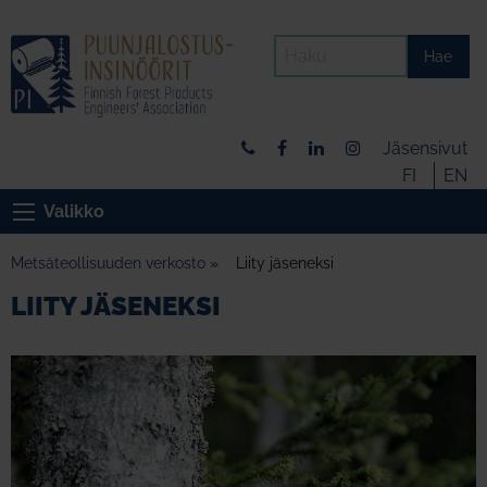
Hae
Jäsensivut
FI
EN
Valikko
Metsäteollisuuden verkosto
»
Liity jäseneksi
LIITY JÄSENEKSI