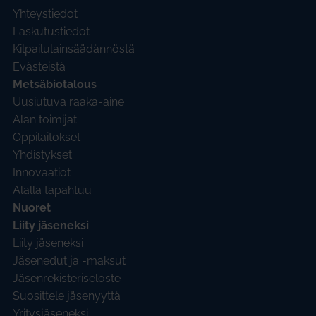
Yhteystiedot
Laskutustiedot
Kilpailulainsäädännöstä
Evästeistä
Metsäbiotalous
Uusiutuva raaka-aine
Alan toimijat
Oppilaitokset
Yhdistykset
Innovaatiot
Alalla tapahtuu
Nuoret
Liity jäseneksi
Liity jäseneksi
Jäsenedut ja -maksut
Jäsenrekisteriseloste
Suosittele jäsenyyttä
Yritysjäseneksi