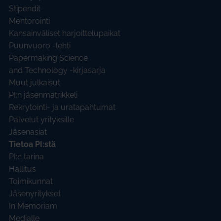
Stipendit
Mentorointi
Kansainväliset harjoittelupaikat
Puunvuoro -lehti
Papermaking Science
and Technology -kirjasarja
Muut julkaisut
PI:n jäsenmatrikkeli
Rekrytointi- ja uratapahtumat
Palvelut yrityksille
Jäsenasiat
Tietoa PI:stä
PI:n tarina
Hallitus
Toimikunnat
Jäsenyritykset
In Memoriam
Medialle