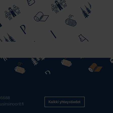
2 6688
Kaikki yhteystiedot
sinsinoorit.fi