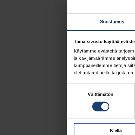
Suostumus
Tämä sivusto käyttää eväste
Käytämme evästeitä tarjoama
ja kävijämäärämme analysoim
kumppaneillemme tietoja siitä
olet antanut heille tai joita o
Suostumuksen
valinta
Välttämätön
Kiellä