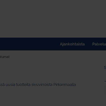
Ajankohtaista
Palvelu
htumat
←
sä uusia tuotteita sivuvirroista Pirkanmaalla