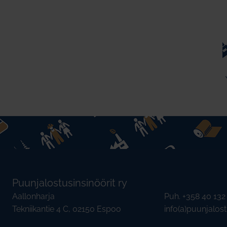
Puunjalostusinsinöörit ry
Aallonharja
Puh. +358 40 13
Tekniikantie 4 C, 02150 Espoo
info(a)puunjalostu