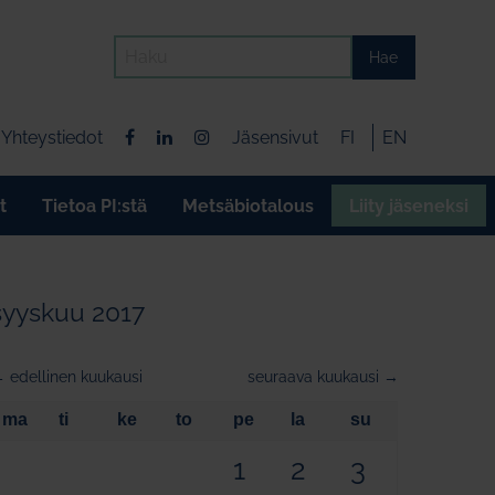
Hae
Yhteystiedot
Jäsensivut
FI
EN
t
Tietoa PI:stä
Metsäbiotalous
Liity jäseneksi
syyskuu 2017
 edellinen kuukausi
seuraava kuukausi →
ma
ti
ke
to
pe
la
su
1
2
3