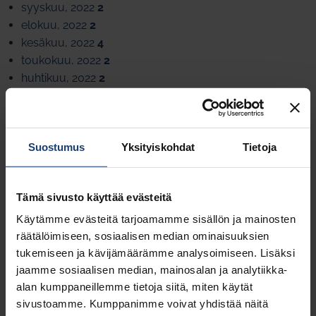
syyskuu, 2022
2
elokuu, 2022
2
kesäkuu, 2022
4
toukokuu, 2022
2
huhtikuu, 2022
2
maaliskuu, 2022
1
helmikuu, 2022
1
tammikuu, 2022
1
Suostumus
Yksityiskohdat
Tietoja
marraskuu, 2021
2
lokakuu, 2021
2
syyskuu, 2021
3
Tämä sivusto käyttää evästeitä
kesäkuu, 2021
2
toukokuu, 2021
1
Käytämme evästeitä tarjoamamme sisällön ja mainosten
huhtikuu, 2021
2
räätälöimiseen, sosiaalisen median ominaisuuksien
tukemiseen ja kävijämäärämme analysoimiseen. Lisäksi
maaliskuu, 2021
2
jaamme sosiaalisen median, mainosalan ja analytiikka-
helmikuu, 2021
1
alan kumppaneillemme tietoja siitä, miten käytät
joulukuu, 2020
1
sivustoamme. Kumppanimme voivat yhdistää näitä
marraskuu, 2020
1