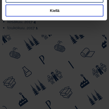
maaliskuu, 2018
1
marraskuu, 2017
2
Kiellä
syyskuu, 2017
1
kesäkuu, 2017
4
toukokuu, 2017
1