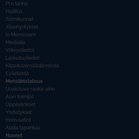
PI:n tarina
Hallitus
Toimikunnat
Jäsenyritykset
In Memoriam
Medialle
Yhteystiedot
Laskutustiedot
Kilpailulainsäädännöstä
Evästeistä
Metsäbiotalous
Uusiutuva raaka-aine
Alan toimijat
Oppilaitokset
Yhdistykset
Innovaatiot
Alalla tapahtuu
Nuoret