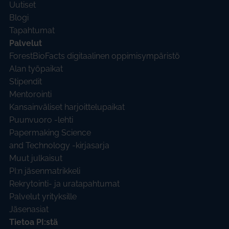
Uutiset
Blogi
Tapahtumat
Palvelut
ForestBioFacts digitaalinen oppimisympäristö
Alan työpaikat
Stipendit
Mentorointi
Kansainväliset harjoittelupaikat
Puunvuoro -lehti
Papermaking Science
and Technology -kirjasarja
Muut julkaisut
PI:n jäsenmatrikkeli
Rekrytointi- ja uratapahtumat
Palvelut yrityksille
Jäsenasiat
Tietoa PI:stä