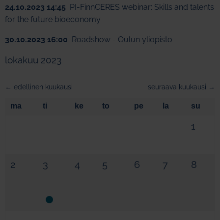
24.10.2023 14:45
PI-FinnCERES webinar: Skills and talents
for the future bioeconomy
30.10.2023 16:00
Roadshow - Oulun yliopisto
lokakuu 2023
← edellinen kuukausi
seuraava kuukausi →
ma
ti
ke
to
pe
la
su
1
2
3
4
5
6
7
8