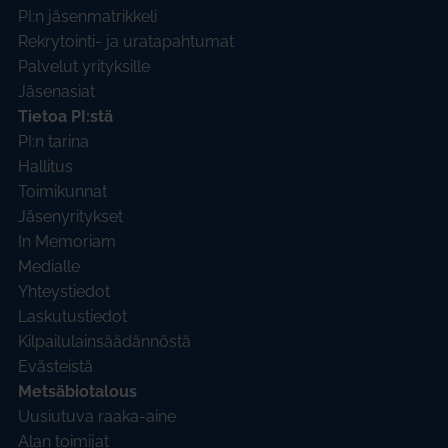
PI:n jäsenmatrikkeli
Rekrytointi- ja uratapahtumat
Palvelut yrityksille
Jäsenasiat
Tietoa PI:stä
PI:n tarina
Hallitus
Toimikunnat
Jäsenyritykset
In Memoriam
Medialle
Yhteystiedot
Laskutustiedot
Kilpailulainsäädännöstä
Evästeistä
Metsäbiotalous
Uusiutuva raaka-aine
Alan toimijat