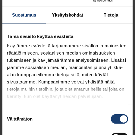
huhtikuu, 2021
2
maaliskuu, 2021
2
Suostumus
Yksityiskohdat
Tietoja
helmikuu, 2021
1
joulukuu, 2020
1
marraskuu, 2020
1
Tämä sivusto käyttää evästeitä
lokakuu, 2020
1
Käytämme evästeitä tarjoamamme sisällön ja mainosten
kesäkuu, 2020
1
räätälöimiseen, sosiaalisen median ominaisuuksien
toukokuu, 2020
2
tukemiseen ja kävijämäärämme analysoimiseen. Lisäksi
huhtikuu, 2020
3
jaamme sosiaalisen median, mainosalan ja analytiikka-
helmikuu, 2020
1
alan kumppaneillemme tietoja siitä, miten käytät
tammikuu, 2020
2
sivustoamme. Kumppanimme voivat yhdistää näitä
marraskuu, 2019
1
tietoja muihin tietoihin, joita olet antanut heille tai joita on
syyskuu, 2019
1
kerätty, kun olet käyttänyt heidän palvelujaan.
kesäkuu, 2019
2
toukokuu, 2019
1
Suostumuksen
huhtikuu, 2019
2
Välttämätön
valinta
helmikuu, 2019
1
tammikuu, 2019
1