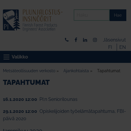
Hae
Jäsensivut
FI
EN
Valikko
Metsäteollisuuden verkosto
»
Ajankohtaista
»
Tapahtumat
TAPAHTUMAT
16.1.2020 12:00
PI:n Seniorilounas
29.1.2020 12:00
Opiskelijoiden työelämätapahtuma, FBI-
päivä 2020
tammikuu 2020