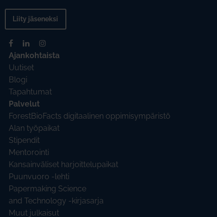
Liity jäseneksi
Ajankohtaista
Uutiset
Blogi
Tapahtumat
Palvelut
ForestBioFacts digitaalinen oppimisympäristö
Alan työpaikat
Stipendit
Mentorointi
Kansainväliset harjoittelupaikat
Puunvuoro -lehti
Papermaking Science
and Technology -kirjasarja
Muut julkaisut