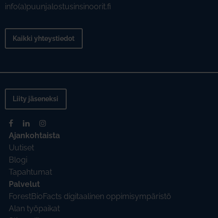
info(a)puunjalostusinsinoorit.fi
Kaikki yhteystiedot
Liity jäseneksi
Ajankohtaista
Uutiset
Blogi
Tapahtumat
Palvelut
ForestBioFacts digitaalinen oppimisympäristö
Alan työpaikat