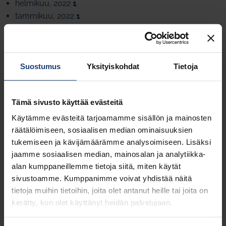
helmikuu, 2022
1
tammikuu, 2022
1
marraskuu, 2021
2
lokakuu, 2021
2
syyskuu, 2021
3
kesäkuu, 2021
2
Suostumus
Yksityiskohdat
Tietoja
toukokuu, 2021
1
huhtikuu, 2021
2
Tämä sivusto käyttää evästeitä
maaliskuu, 2021
2
helmikuu, 2021
1
Käytämme evästeitä tarjoamamme sisällön ja mainosten
joulukuu, 2020
1
räätälöimiseen, sosiaalisen median ominaisuuksien
marraskuu, 2020
1
tukemiseen ja kävijämäärämme analysoimiseen. Lisäksi
lokakuu, 2020
1
jaamme sosiaalisen median, mainosalan ja analytiikka-
alan kumppaneillemme tietoja siitä, miten käytät
kesäkuu, 2020
1
sivustoamme. Kumppanimme voivat yhdistää näitä
toukokuu, 2020
2
tietoja muihin tietoihin, joita olet antanut heille tai joita on
huhtikuu, 2020
3
kerätty, kun olet käyttänyt heidän palvelujaan.
helmikuu, 2020
1
tammikuu, 2020
2