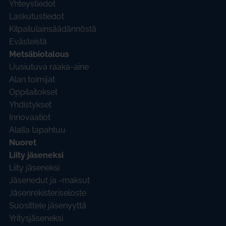
Yhteystiedot
Laskutustiedot
Kilpailulainsäädännöstä
Evästeistä
Metsäbiotalous
Uusiutuva raaka-aine
Alan toimijat
Oppilaitokset
Yhdistykset
Innovaatiot
Alalla tapahtuu
Nuoret
Liity jäseneksi
Liity jäseneksi
Jäsenedut ja -maksut
Jäsenrekisteriseloste
Suosittele jäsenyyttä
Yritysjäseneksi