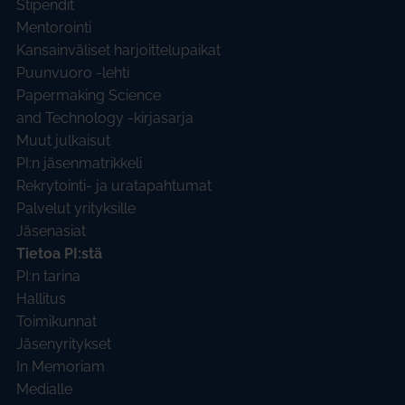
Stipendit
Mentorointi
Kansainväliset harjoittelupaikat
Puunvuoro -lehti
Papermaking Science
and Technology -kirjasarja
Muut julkaisut
PI:n jäsenmatrikkeli
Rekrytointi- ja uratapahtumat
Palvelut yrityksille
Jäsenasiat
Tietoa PI:stä
PI:n tarina
Hallitus
Toimikunnat
Jäsenyritykset
In Memoriam
Medialle