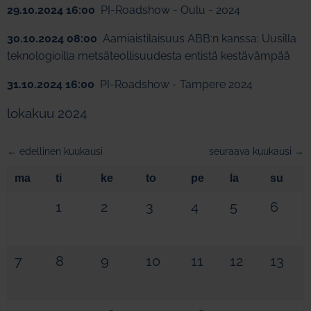
29.10.2024 16:00
PI-Roadshow - Oulu - 2024
30.10.2024 08:00
Aamiaistilaisuus ABB:n kanssa: Uusilla
teknologioilla metsäteollisuudesta entistä kestävämpää
31.10.2024 16:00
PI-Roadshow - Tampere 2024
lokakuu 2024
← edellinen kuukausi
seuraava kuukausi →
ma
ti
ke
to
pe
la
su
1
2
3
4
5
6
7
8
9
10
11
12
13