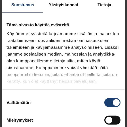
voidaan toimittaa postitse, sähköpostitse tai
Suostumus
Yksityiskohdat
Tietoja
yritykselle verkkolaskuna.
HUOM!
Peruutuksista tulee ilmoittaa 5 päivää
ennen seminaarin alkua, tämän jälkeen fyysiseen
Tämä sivusto käyttää evästeitä
tilaisuuteen tulleista peruutuksista tai saapumatta
jättämisestä laskutetaan käsittelykuluina 20
Käytämme evästeitä tarjoamamme sisällön ja mainosten
euroa.
räätälöimiseen, sosiaalisen median ominaisuuksien
tukemiseen ja kävijämäärämme analysoimiseen. Lisäksi
Lisätietoja: Natalia Musina,
natalia.musina(a)puunjalostusinsinoorit.fi.
jaamme sosiaalisen median, mainosalan ja analytiikka-
alan kumppaneillemme tietoja siitä, miten käytät
Tapahtuma on jo alkanut ja ilmoittautuminen
sivustoamme. Kumppanimme voivat yhdistää näitä
tapahtumaan on päättynyt.
tietoja muihin tietoihin, joita olet antanut heille tai joita on
kerätty, kun olet käyttänyt heidän palvelujaan.
Ajankohta
Suostumuksen
Välttämätön
21.11.2024 09:00 – 21.11.2024 17:00
valinta
Paikka
Dipoli, Espoo / hybrid
Mieltymykset