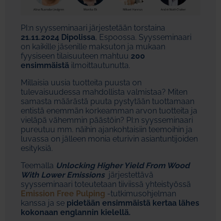
PI:n syysseminaari järjestetään torstaina
21.11.2024 Dipolissa
, Espoossa. Syysseminaari
on kaikille jäsenille maksuton ja mukaan
fyysiseen tilaisuuteen mahtuu
200
ensimmäistä
ilmoittautunutta.
Millaisia uusia tuotteita puusta on
tulevaisuudessa mahdollista valmistaa? Miten
samasta määrästä puuta pystytään tuottamaan
entistä enemmän korkeamman arvon tuotteita ja
vieläpä vähemmin päästöin? PI:n syysseminaari
pureutuu mm. näihin ajankohtaisiin teemoihin ja
luvassa on jälleen monia eturivin asiantuntijoiden
esityksiä.
Teemalla
Unlocking Higher Yield From Wood
With Lower Emissions
järjestettävä
syysseminaari toteutetaan tiiviissä yhteistyössä
Emission Free Pulping
-tutkimusohjelman
kanssa ja se
pidetään ensimmäistä kertaa lähes
kokonaan englannin kielellä.