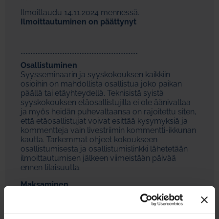
Ilmoittaudu 14.11.2024 mennessä.
Ilmoittautuminen on päättynyt
************************************************
Osallistuminen
Syysseminaarin ja syyskokouksen kaikkiin
osioihin on mahdollista osallistua joko paikan
päällä tai etäyhteydellä. Teknisistä syistä
syyskokouksen etäosallistujilla ei ole äänivaltaa
ja myös heidän puhevaltaansa on rajoitettu siten,
että etäosallistujat voivat esittää kysymyksiä ja
kommentteja vain livestriimin kommentti-ikkunan
kautta. Tarkemmat ohjeet kokoukseen
osallistumisesta ja osallistumislinkki lähetetään
ilmoittautumisen jälkeen viimeistään päivää
ennen tilaisuutta.
Maksaminen
Tilaisuus on PI:n jäsenille, opiskelijoille ja
vuosijäsenyyttä hakeville maksuton, muille
osallistumismaksu on 200 euroa. Lasku