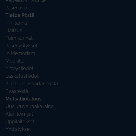
Palvelut yrityksille
Jäsenasiat
Tietoa PI:stä
PI:n tarina
Hallitus
Toimikunnat
Jäsenyritykset
In Memoriam
Medialle
Yhteystiedot
Laskutustiedot
Kilpailulainsäädännöstä
Evästeistä
Metsäbiotalous
Uusiutuva raaka-aine
Alan toimijat
Oppilaitokset
Yhdistykset