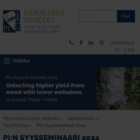
Hae
Jäsensivut
FI
EN
Valikko
Metsäteollisuuden verkosto
»
Ajankohtaista
»
Tapahtumat
»
PI:n syysseminaari 2024
PI:N SYYSSEMINAARI 2024