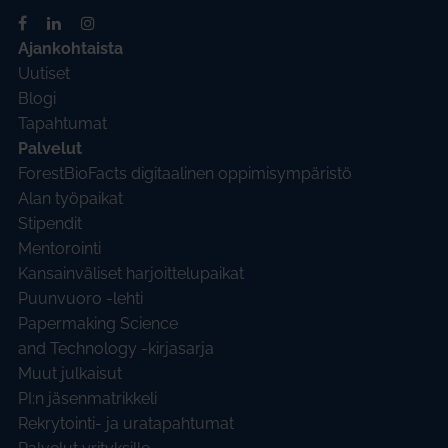
Ajankohtaista
Uutiset
Blogi
Tapahtumat
Palvelut
ForestBioFacts digitaalinen oppimisympäristö
Alan työpaikat
Stipendit
Mentorointi
Kansainväliset harjoittelupaikat
Puunvuoro -lehti
Papermaking Science
and Technology -kirjasarja
Muut julkaisut
PI:n jäsenmatrikkeli
Rekrytointi- ja uratapahtumat