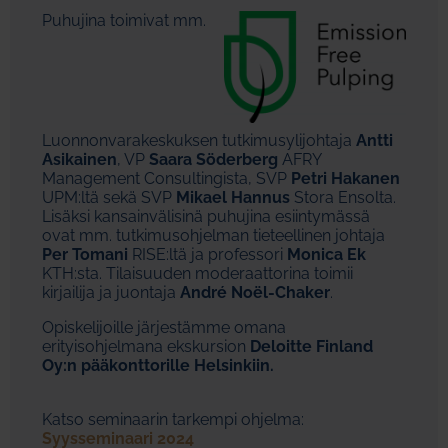
Puhujina toimivat mm.
Luonnonvarakeskuksen tutkimusylijohtaja
Antti
Asikainen
, VP
Saara Söderberg
AFRY
Management Consultingista, SVP
Petri Hakanen
UPM:ltä sekä SVP
Mikael Hannus
Stora Ensolta.
Lisäksi kansainvälisinä puhujina esiintymässä
ovat mm. tutkimusohjelman tieteellinen johtaja
Per Tomani
RISE:ltä ja professori
Monica Ek
KTH:sta. Tilaisuuden moderaattorina toimii
kirjailija ja juontaja
André Noël-Chaker
.
Opiskelijoille järjestämme omana
erityisohjelmana ekskursion
Deloitte Finland
Oy:n pääkonttorille Helsinkiin.
Katso seminaarin tarkempi ohjelma:
Syysseminaari 2024