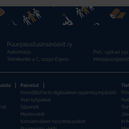
Puunjalostusinsinöörit ry
Aallonharja
Puh. +358 40 13
Tekniikantie 4 C, 02150 Espoo
info(a)puunjalostu
aista
Palvelut
Tie
ForestBioFacts digitaalinen oppimisympäristö
PI:n
Alan työpaikat
Hal
mat
Stipendit
Toi
Mentorointi
Jäs
Kansainväliset harjoittelupaikat
In 
Puunvuoro -lehti
Med