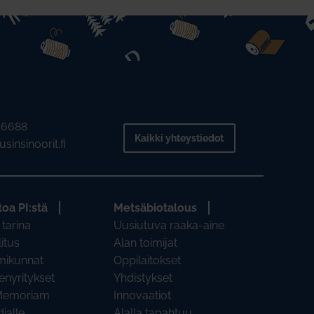
2 6688
Kaikki yhteystiedot
sinsinoorit.fi
toa PI:stä
Metsäbiotalous
 tarina
Uusiutuva raaka-aine
litus
Alan toimijat
mikunnat
Oppilaitokset
enyritykset
Yhdistykset
Memoriam
Innovaatiot
ialle
Alalla tapahtuu