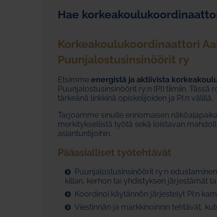
Hae korkeakoulukoordinaattor
Korkeakoulukoordinaattori Aal
Puunjalostusinsinöörit ry
Etsimme
energistä ja aktiivista korkeakoul
Puunjalostusinsinöörit ry:n (PI) tiimiin. Tässä
tärkeänä linkkinä opiskelijoiden ja PI:n välillä.
Tarjoamme sinulle erinomaisen näköalapaikan
merkityksellistä työtä sekä loistavan mahdoll
asiantuntijoihin.
Pääasialliset työtehtävät
Puunjalostusinsinöörit ry:n edustaminen
killan, kerhon tai yhdistyksen järjestämät 
Koordinoi käytännön järjestelyt PI:n k
Viestinnän ja markkinoinnin tehtävät, ku