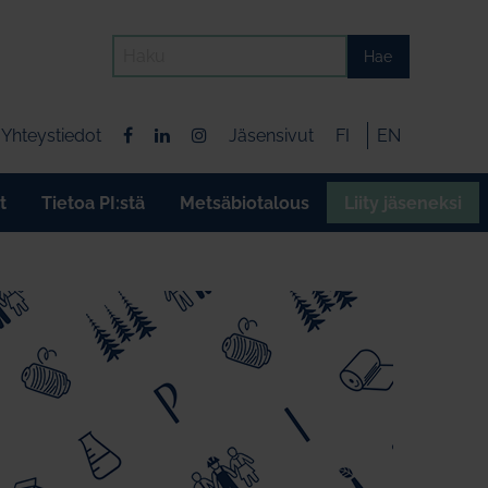
Hae
Yhteystiedot
Jäsensivut
FI
EN
t
Tietoa PI:stä
Metsäbiotalous
Liity jäseneksi