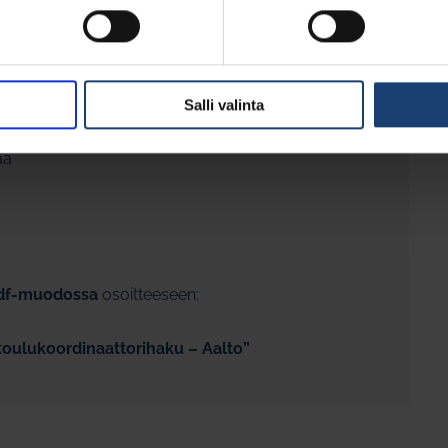
 mutta korkeakoulukoordinaattori työskentelee
ehtävistä sovitaan joustavasti, ja ne voivat
stä tunneista maksetaan rahallinen korvaus.
Salli valinta
aa
pdf-muodossa
osoitteeseen:
koulukoordinaattorihaku – Aalto”