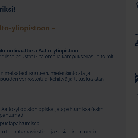
iksi!
to-yliopistoon –
ukoordinaattoria Aalto-yliopistoon
 roolissa edustat PI:tä omalla kampuksellasi ja toimit
 metsäteollisuuteen, mielenkiintoista ja
isuuden verkostoitua, kehittyä ja tutustua alan
 Aalto-yliopiston opiskelijatapahtumissa (esim.
tapahtumat)
ampustapahtumissa
ten tapahtumaviestintä ja sosiaalinen media