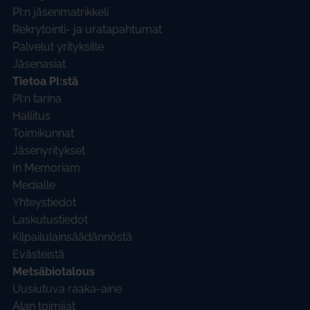
PI:n jäsenmatrikkeli
Rekrytointi- ja uratapahtumat
Palvelut yrityksille
Jäsenasiat
Tietoa PI:stä
PI:n tarina
Hallitus
Toimikunnat
Jäsenyritykset
In Memoriam
Medialle
Yhteystiedot
Laskutustiedot
Kilpailulainsäädännöstä
Evästeistä
Metsäbiotalous
Uusiutuva raaka-aine
Alan toimijat