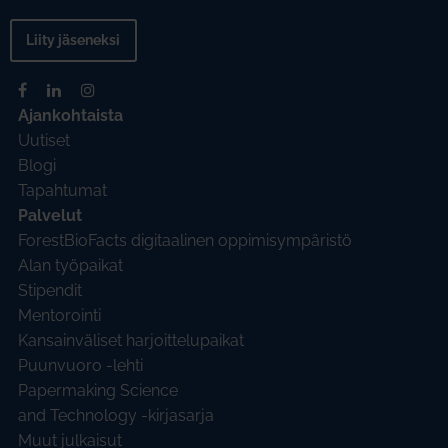
Liity jäseneksi
Ajankohtaista
Uutiset
Blogi
Tapahtumat
Palvelut
ForestBioFacts digitaalinen oppimisympäristö
Alan työpaikat
Stipendit
Mentorointi
Kansainväliset harjoittelupaikat
Puunvuoro -lehti
Papermaking Science
and Technology -kirjasarja
Muut julkaisut