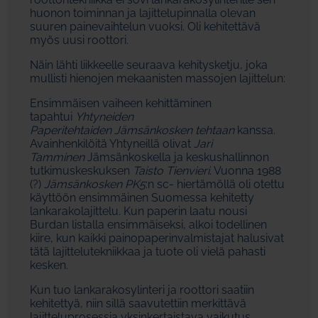
huonon toiminnan ja lajittelupinnalla olevan
suuren painevaihtelun vuoksi. Oli kehitettävä
myös uusi roottori.
Näin lähti liikkeelle seuraava kehitysketju, joka
mullisti hienojen mekaanisten massojen lajittelun:
Ensimmäisen vaiheen kehittäminen
tapahtui
Yhtyneiden
Paperitehtaiden
Jämsänkosken
tehtaan
kanssa.
Avainhenkilöitä Yhtyneillä olivat
Jari
Tamminen
Jämsänkoskella ja keskushallinnon
tutkimuskeskuksen
Taisto Tienvieri
. Vuonna 1988
(?)
Jämsänkosken PK5
:n sc- hiertämöllä oli otettu
käyttöön ensimmäinen Suomessa kehitetty
lankarakolajittelu. Kun paperin laatu nousi
Burdan listalla ensimmäiseksi, alkoi todellinen
kiire, kun kaikki painopaperinvalmistajat halusivat
tätä lajittelutekniikkaa ja tuote oli vielä pahasti
kesken.
Kun tuo lankarakosylinteri ja roottori saatiin
kehitettyä, niin sillä saavutettiin merkittävä
lajitteluprosessia yksinkertaistava vaikutus.