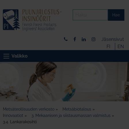
Hae
Jäsensivut
FI
EN
Valikko
Metsäteollisuuden verkosto
»
Metsäbiotalous
»
Innovaatiot
»
3. Mekaanisen ja siistausmassan valmistus
»
3.4. Lankarakosihti