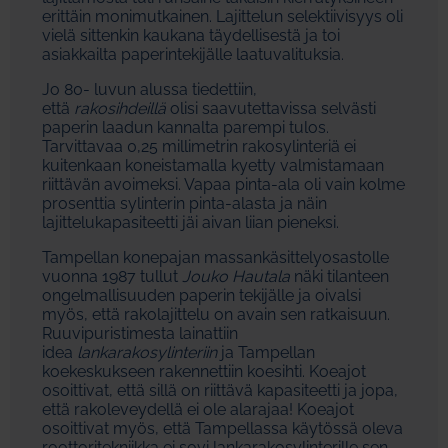
erittäin monimutkainen. Lajittelun selektiivisyys oli
vielä sittenkin kaukana täydellisestä ja toi
asiakkailta paperintekijälle laatuvalituksia.
Jo 80- luvun alussa tiedettiin,
että
rakosihdeillä
olisi saavutettavissa selvästi
paperin laadun kannalta parempi tulos.
Tarvittavaa 0,25 millimetrin rakosylinteriä ei
kuitenkaan koneistamalla kyetty valmistamaan
riittävän avoimeksi. Vapaa pinta-ala oli vain kolme
prosenttia sylinterin pinta-alasta ja näin
lajittelukapasiteetti jäi aivan liian pieneksi.
Tampellan konepajan massankäsittelyosastolle
vuonna 1987 tullut
Jouko Hautala
näki tilanteen
ongelmallisuuden paperin tekijälle ja oivalsi
myös, että rakolajittelu on avain sen ratkaisuun.
Ruuvipuristimesta lainattiin
idea
lankarakosylinteriin
ja Tampellan
koekeskukseen rakennettiin koesihti. Koeajot
osoittivat, että sillä on riittävä kapasiteetti ja jopa,
että rakoleveydellä ei ole alarajaa! Koeajot
osoittivat myös, että Tampellassa käytössä oleva
roottoritekniikka ei sovi lankarakosylinterille sen