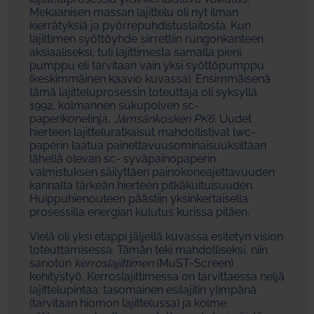
Mekaanisen massan lajittelu oli nyt ilman
kierrätyksiä ja pyörrepuhdistuslaitosta. Kun
lajittimen syöttöyhde siirrettiin rungonkanteen
aksiaaliseksi, tuli lajittimesta samalla pieni
pumppu eli tarvitaan vain yksi syöttöpumppu
(keskimmäinen kaavio kuvassa). Ensimmäisenä
tämä lajitteluprosessin toteuttaja oli syksyllä
1992, kolmannen sukupolven sc-
paperikonelinja,
Jämsänkosken PK6
. Uudet
hierteen lajitteluratkaisut mahdollistivat lwc-
paperin laatua painettavuusominaisuuksiltaan
lähellä olevan sc- syväpainopaperin
valmistuksen säilyttäen painokoneajettavuuden
kannalta tärkeän hierteen pitkäkuituisuuden.
Huippuhienouteen päästiin yksinkertaisella
prosessilla energian kulutus kurissa pitäen.
Vielä oli yksi etappi jäljellä kuvassa esitetyn vision
toteuttamisessa. Tämän teki mahdolliseksi, niin
sanotun
kerroslajittimen
(MuST-Screen)
kehitystyö. Kerroslajittimessa on tarvittaessa neljä
lajittelupintaa: tasomainen esilajitin ylimpänä
(tarvitaan hiomon lajittelussa) ja kolme