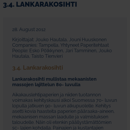
3.4. LANKARAKOSIHTI
28. August 2012
Kirjoittajat: Jouko Hautala, Jouni Huuskonen
Companies: Tampella, Yhtyneet Paperitehtaat
People: Esko Pölkkynen, Jari Tamminen, Jouko
Hautala, Taisto Tienvieri
3.4. Lankarakosihti
Lankarakosihti mullistaa mekaanisten
massojen lajittelun 80- luvulla
Aikakauslehtipaperien ja niiden tuotannon
voimakas kehityskausi alkoi Suomessa 70- luvun
lopulla jatkuen 90- luvun alkupuolelle. Kehitys
asetti kovia haasteita paperien pääraaka-aineen,
mekaanisen massan laadulle ja valmistuksen
taloudelle. Näin oli etenkin päällystämättömien
sc- lajien kohdalla. Painajien ja kustantajien