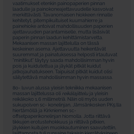
vaatimukset etenkin painopaperien pinnan
laadulle ja painokoneajettavuudelle kasvoivat
merkittävästi. Tavanomaisen hiokkeen rinnalle
kehitetyt, pitempikuituiset kuumahierre ja
painehioke antoivat mahdollisuuden paperien
ajettavuuden parantamiselle, mutta lisäsivät
paperin pinnan laadun kehittämistarvetta.
Mekaanisen massan lajittelulla on tässä
keskeinen asema. Ajettavuutta heikentävät
suuremmat ja painatuksessa helposti irtautuvat
”minitikut” täytyy saada mahdollisimman hyvin
pois ja kuidutettua ja jäykät pitkät kuidut
jatkojauhatukseen. Taipuisat pitkät kuidut olisi
säilytettävä mahdollisimman hyvin massassa.
80- luvun alussa yleisin tekniikka mekaanisen
massan lajittelussa oli
reikälajittelu
ja yleisin
reikäkoko 1,6 millimetriä. Näin oli myös uuden
sukupolven sc- konelinjan, Jämsänkosken PK5:lla
hiertämöllä ja Kirkniemen sc-
offsetpaperikonelinjan hiomolla. Jotta riittävä
tikkujen erotustehokkuus ja riittävä pitkien,
jäykkien kuitujen muokkautuminen saavutettiin,
lajittamosta tuli runsaine takaisin kierrätyksineen