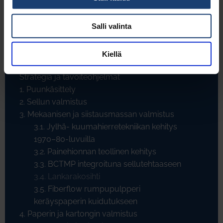
Oppilaitokset
Salli valinta
Yhdistykset
Innovaatiot
Kiellä
Johdanto
Strategia ja tavoiteohjelmat
1. Puunkäsittely
2. Sellun valmistus
3. Mekaanisen ja siistausmassan valmistus
3.1. Jylhä- kuumahierretekniikan kehitys
1970–80-luvuilla
3.2. Painehionnan teollinen kehitys
3.3. BCTMP integroituna sellutehtaaseen
3.4. Lankarakosihti
3.5. Fiberflow rumpupulpperi
keräyspaperin kuidutukseen
4. Paperin ja kartongin valmistus