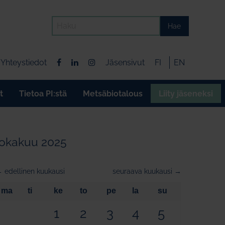
Hae
Yhteystiedot
Jäsensivut
FI
EN
t
Tietoa PI:stä
Metsäbiotalous
Liity jäseneksi
lokakuu 2025
 edellinen kuukausi
seuraava kuukausi →
ma
ti
ke
to
pe
la
su
1
2
3
4
5