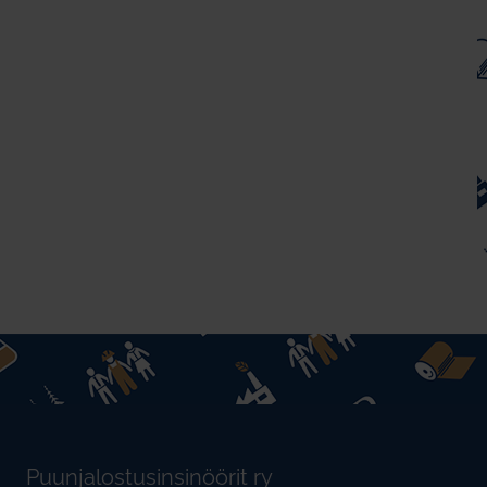
Puunjalostusinsinöörit ry