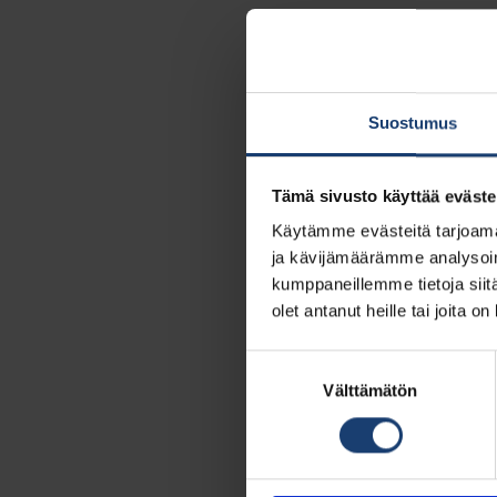
Suostumus
Tämä sivusto käyttää eväste
Käytämme evästeitä tarjoama
ja kävijämäärämme analysoim
kumppaneillemme tietoja siitä
olet antanut heille tai joita o
Suostumuksen
valinta
Välttämätön