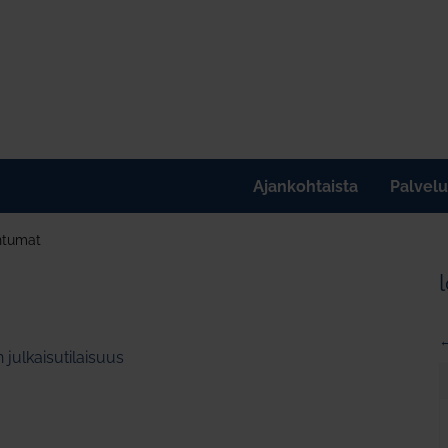
Ajankohtaista
Palvelu
htumat
←
 julkaisutilaisuus