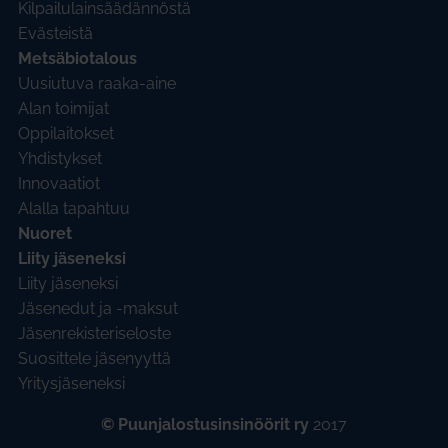
Kilpailulainsäädännöstä
Evästeistä
Metsäbiotalous
Uusiutuva raaka-aine
Alan toimijat
Oppilaitokset
Yhdistykset
Innovaatiot
Alalla tapahtuu
Nuoret
Liity jäseneksi
Liity jäseneksi
Jäsenedut ja -maksut
Jäsenrekisteriseloste
Suosittele jäsenyyttä
Yritysjäseneksi
©
Puunjalostusinsinöörit ry
2017