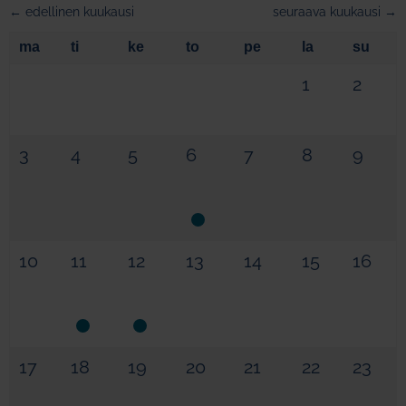
← edellinen kuukausi
seuraava kuukausi →
ma
ti
ke
to
pe
la
su
1
2
3
4
5
6
7
8
9
10
11
12
13
14
15
16
17
18
19
20
21
22
23