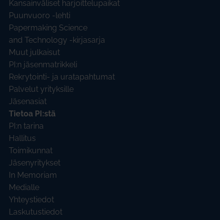
Kansainväliset harjoittelupaikat
Puunvuoro -lehti
Papermaking Science
and Technology -kirjasarja
Muut julkaisut
PI:n jäsenmatrikkeli
Rekrytointi- ja uratapahtumat
Palvelut yrityksille
Jäsenasiat
Tietoa PI:stä
PI:n tarina
Hallitus
Toimikunnat
Jäsenyritykset
In Memoriam
Medialle
Yhteystiedot
Laskutustiedot