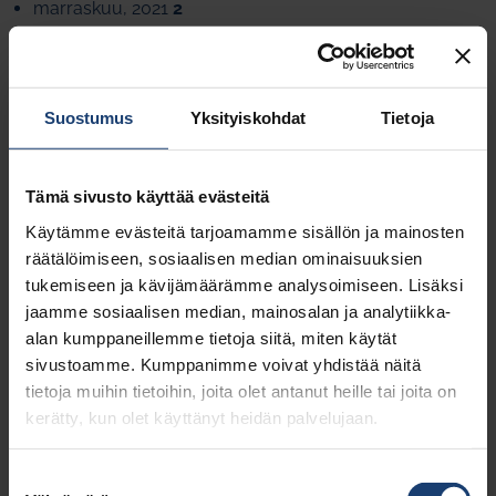
marraskuu, 2021
2
lokakuu, 2021
2
syyskuu, 2021
3
kesäkuu, 2021
2
toukokuu, 2021
1
Suostumus
Yksityiskohdat
Tietoja
huhtikuu, 2021
2
maaliskuu, 2021
2
Tämä sivusto käyttää evästeitä
helmikuu, 2021
1
joulukuu, 2020
1
Käytämme evästeitä tarjoamamme sisällön ja mainosten
marraskuu, 2020
1
räätälöimiseen, sosiaalisen median ominaisuuksien
lokakuu, 2020
1
tukemiseen ja kävijämäärämme analysoimiseen. Lisäksi
jaamme sosiaalisen median, mainosalan ja analytiikka-
kesäkuu, 2020
1
alan kumppaneillemme tietoja siitä, miten käytät
toukokuu, 2020
2
sivustoamme. Kumppanimme voivat yhdistää näitä
huhtikuu, 2020
3
tietoja muihin tietoihin, joita olet antanut heille tai joita on
helmikuu, 2020
1
kerätty, kun olet käyttänyt heidän palvelujaan.
tammikuu, 2020
2
marraskuu, 2019
1
syyskuu, 2019
1
Suostumuksen