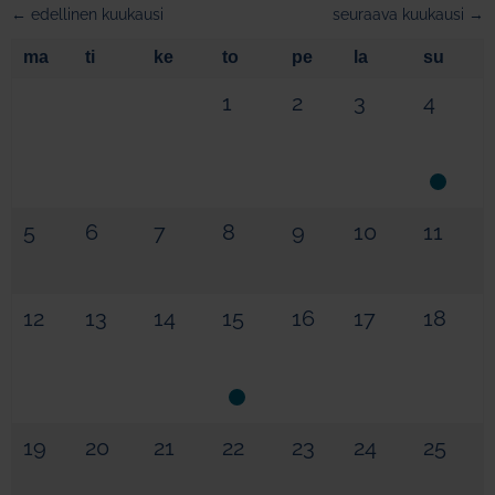
← edellinen kuukausi
seuraava kuukausi →
ma
ti
ke
to
pe
la
su
1
2
3
4
5
6
7
8
9
10
11
12
13
14
15
16
17
18
19
20
21
22
23
24
25