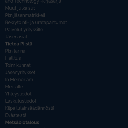
and Technology -kirjasarja
Muut julkaisut
PI:n jäsenmatrikkeli
Rekrytointi- ja uratapahtumat
Palvelut yrityksille
Jäsenasiat
Tietoa PI:stä
PI:n tarina
Hallitus
Toimikunnat
Jäsenyritykset
In Memoriam
Medialle
Yhteystiedot
Laskutustiedot
Kilpailulainsäädännöstä
Evästeistä
Metsäbiotalous