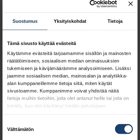
kesäkuu, 2021
2
toukokuu, 2021
1
huhtikuu, 2021
2
Suostumus
Yksityiskohdat
Tietoja
maaliskuu, 2021
2
helmikuu, 2021
1
joulukuu, 2020
1
Tämä sivusto käyttää evästeitä
marraskuu, 2020
1
Käytämme evästeitä tarjoamamme sisällön ja mainosten
lokakuu, 2020
1
räätälöimiseen, sosiaalisen median ominaisuuksien
kesäkuu, 2020
1
tukemiseen ja kävijämäärämme analysoimiseen. Lisäksi
toukokuu, 2020
2
jaamme sosiaalisen median, mainosalan ja analytiikka-
huhtikuu, 2020
3
alan kumppaneillemme tietoja siitä, miten käytät
helmikuu, 2020
1
sivustoamme. Kumppanimme voivat yhdistää näitä
tammikuu, 2020
2
tietoja muihin tietoihin, joita olet antanut heille tai joita on
marraskuu, 2019
1
kerätty, kun olet käyttänyt heidän palvelujaan.
syyskuu, 2019
1
kesäkuu, 2019
2
Suostumuksen
toukokuu, 2019
1
Välttämätön
valinta
huhtikuu, 2019
2