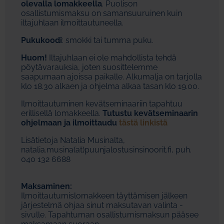
olevalla lomakkeella
.
Puolison
osallistumismaksu on samansuuruinen kuin
iltajuhlaan ilmoittautuneella.
Pukukoodi
: smokki tai tumma puku.
Huom!
Iltajuhlaan ei ole mahdollista tehdä
pöytävarauksia, joten suosittelemme
saapumaan ajoissa paikalle. Alkumalja on tarjolla
klo 18.30 alkaen ja ohjelma alkaa tasan klo 19.00.
Ilmoittautuminen kevätseminaariin tapahtuu
erillisellä lomakkeella.
Tutustu kevätseminaarin
ohjelmaan ja ilmoittaudu
tästä linkistä
Lisätietoja Natalia Musinalta,
natalia.musina(at)puunjalostusinsinoorit.fi, puh.
040 132 6688
Maksaminen:
Ilmoittautumislomakkeen täyttämisen jälkeen
järjestelmä ohjaa sinut maksutavan valinta -
sivulle. Tapahtuman osallistumismaksun pääsee