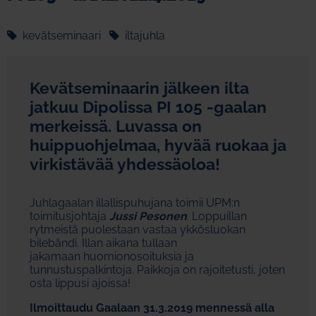
kevätseminaari
iltajuhla
Kevätseminaarin jälkeen ilta
jatkuu Dipolissa PI 105 -gaalan
merkeissä. Luvassa on
huippuohjelmaa, hyvää ruokaa ja
virkistävää yhdessäoloa!
Juhlagaalan illallispuhujana toimii UPM:n
toimitusjohtaja
Jussi Pesonen
. Loppuillan
rytmeistä puolestaan vastaa ykkösluokan
bilebändi. Illan aikana tullaan
jakamaan huomionosoituksia ja
tunnustuspalkintoja. Paikkoja on rajoitetusti, joten
osta lippusi ajoissa!
Ilmoittaudu Gaalaan 31.3.2019 mennessä alla