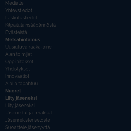
Medialle
Yhteystiedot
Laskutustiedot
Kilpailulainsäädännöstä
Evästeistä
Metsäbiotalous
Uusiutuva raaka-aine
Alan toimijat
Oppilaitokset
Yhdistykset
Innovaatiot
Alalla tapahtuu
Nuoret
Liity jäseneksi
Liity jäseneksi
Jäsenedut ja -maksut
Jäsenrekisteriseloste
Suosittele jäsenyyttä