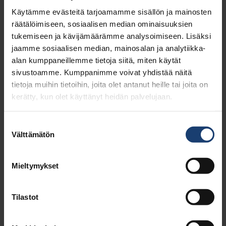
Käytämme evästeitä tarjoamamme sisällön ja mainosten
räätälöimiseen, sosiaalisen median ominaisuuksien
tukemiseen ja kävijämäärämme analysoimiseen. Lisäksi
jaamme sosiaalisen median, mainosalan ja analytiikka-
alan kumppaneillemme tietoja siitä, miten käytät
sivustoamme. Kumppanimme voivat yhdistää näitä
tietoja muihin tietoihin, joita olet antanut heille tai joita on
kerätty, kun olet käyttänyt heidän palvelujaan.
Suostumuksen
Välttämätön
valinta
BIOTALOUS OSANA UUTTA
MUOVITALOUTTA
Mieltymykset
Tilastot