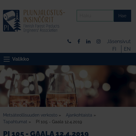
Hae
Jäsensivut
FI
EN
Valikko
Metsäteollisuuden verkosto
»
Ajankohtaista
»
Tapahtumat
»
PI 105 - Gaala 12.4.2019
PI 105 - GAALA 12.4.2019