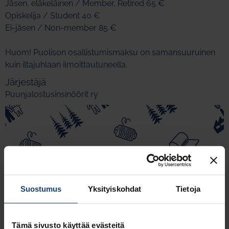
Jäsen, eläkeläinen / Member, Retired 65 €
Opiskelija / Student 40 €
Ei-jäsen / Non-member 85 €
Huom! Puolison osallistumismaksu on samansuuruinen
kuin iltajuhlaan ilmoittautuneella.
Järjestäjä
Puunjalostusinsinöörit ry
Suostumus
Yksityiskohdat
Tietoja
Tämä sivusto käyttää evästeitä