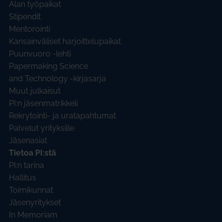
Alan työpaikat
Stipendit
Mentorointi
Kansainväliset harjoittelupaikat
Puunvuoro -lehti
Papermaking Science
and Technology -kirjasarja
Muut julkaisut
PI:n jäsenmatrikkeli
Rekrytointi- ja uratapahtumat
Palvelut yrityksille
Jäsenasiat
Tietoa PI:stä
PI:n tarina
Hallitus
Toimikunnat
Jäsenyritykset
In Memoriam