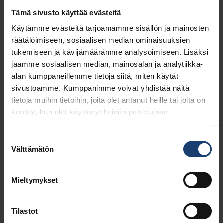
8.2. Prosessitietokone
Tämä sivusto käyttää evästeitä
8.3. Autocook
Käytämme evästeitä tarjoamamme sisällön ja mainosten
8.4. Sellun valkaisun säätö /
räätälöimiseen, sosiaalisen median ominaisuuksien
AUTOBLEACH
tukemiseen ja kävijämäärämme analysoimiseen. Lisäksi
8.5. Cormec & Polarox
jaamme sosiaalisen median, mainosalan ja analytiikka-
8.6. Autorecovery (katso soodakattilat)
alan kumppaneillemme tietoja siitä, miten käytät
8.7. Autosulphite
sivustoamme. Kumppanimme voivat yhdistää näitä
8.8. Autolime (katso Autocook 8.3.)
tietoja muihin tietoihin, joita olet antanut heille tai joita on
8.9. Hiomon ohjaus AGMO
kerätty, kun olet käyttänyt heidän palvelujaan.
8.10. Sensodec
8.11. Varianssikomponenttianalyysi
Suostumuksen
8.12. Wedge
Välttämätön
valinta
8.13. Spektrianalyysi
8.14. Painesihdin aiheuttama
neliömassavaihtelu
Mieltymykset
8.15. Hierrejauhimen terilleen menon esto
8.16. Nestepaksuuden mittaus viiralla
Tilastot
8.17. Optinen matalasakeusanturi