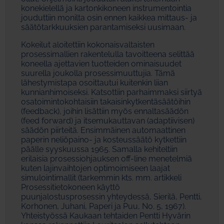
konekielellä ja kartonkikoneen instrumentointia
jouduttiin monilta osin ennen kaikkea mittaus- ja
säätötarkkuuksien parantamiseksi uusimaan.
Kokeilut aloitettiin kokonaisvaltaisten
prosessimallien rakentelulla tavoitteena selittää
koneella ajettavien tuotteiden ominaisuudet
suurella joukolla prosessimuuttujia. Tämä
lähestymistapa osoittautui kuitenkin liian
kunnianhimoiseksi. Katsottiin parhaimmaksi siirtyä
osatoimintokohtaisiin takaisinkytkentäsäätöihin
(feedback), joihin lisättiin myös ennaltasäädön
(feed forward) ja itsemukauttavan (adaptiivisen)
säädön piirteitä. Ensimmäinen automaattinen
paperin neliöpaino- ja kosteussäätö kytkettiin
päälle syyskuussa 1965. Samalla kehiteltiin
erilaisia prosessiohjauksen off-line menetelmiä
kuten lajinvaihtojen optimoimiseen laajat
simulointimallit (tarkemmin kts. mm. artikkeli
Prosessitietokoneen käyttö
puunjalostusprosessin yhteydessä, Sierilä, Pentti,
Korhonen, Juhani, Paperi ja Puu, No. 5, 1967).
Yhteistyössä Kaukaan tehtaiden Pentti Hyvärin