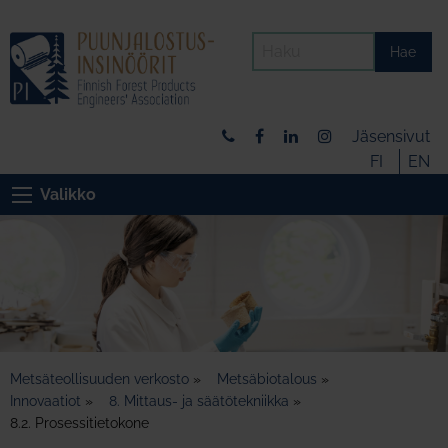
Hae
Jäsensivut
FI
EN
Valikko
Metsäteollisuuden verkosto
»
Metsäbiotalous
»
Innovaatiot
»
8. Mittaus- ja säätötekniikka
»
8.2. Prosessitietokone