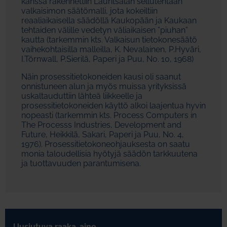
kanssa rakennettiin Lauritsalan sellutehtaan
valkaisimon säätömalli, jota kokeiltiin
reaaliaikaisella säädöllä Kaukopään ja Kaukaan
tehtaiden välille vedetyn väliaikaisen ”piuhan”
kautta (tarkemmin kts. Valkaisun tietokonesäätö
vaihekohtaisilla malleilla, K. Nevalainen, P.Hyväri,
I.Törnwall, P.Sierilä, Paperi ja Puu, No. 10, 1968)
Näin prosessitietokoneiden kausi oli saanut
onnistuneen alun ja myös muissa yrityksissä
uskaltauduttiin lähteä liikkeelle ja
prosessitietokoneiden käyttö alkoi laajentua hyvin
nopeasti (tarkemmin kts. Process Computers in
The Processs Industries, Development and
Future, Heikkilä, Sakari, Paperi ja Puu, No. 4,
1976). Prosessitietokoneohjauksesta on saatu
monia taloudellisia hyötyjä säädön tarkkuutena
ja tuottavuuden parantumisena.
Uusiutuva raaka-aine