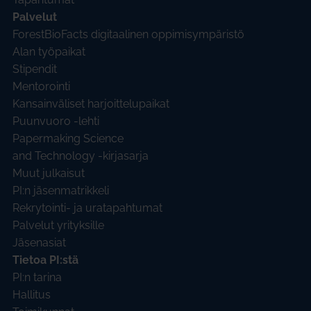
Palvelut
ForestBioFacts digitaalinen oppimisympäristö
Alan työpaikat
Stipendit
Mentorointi
Kansainväliset harjoittelupaikat
Puunvuoro -lehti
Papermaking Science
and Technology -kirjasarja
Muut julkaisut
PI:n jäsenmatrikkeli
Rekrytointi- ja uratapahtumat
Palvelut yrityksille
Jäsenasiat
Tietoa PI:stä
PI:n tarina
Hallitus