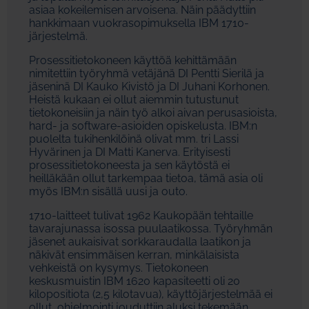
asiaa kokeilemisen arvoisena. Näin päädyttiin
hankkimaan vuokrasopimuksella IBM 1710-
järjestelmä.
Prosessitietokoneen käyttöä kehittämään
nimitettiin työryhmä vetäjänä DI Pentti Sierilä ja
jäseninä DI Kauko Kivistö ja DI Juhani Korhonen.
Heistä kukaan ei ollut aiemmin tutustunut
tietokoneisiin ja näin työ alkoi aivan perusasioista,
hard- ja software-asioiden opiskelusta. IBM:n
puolelta tukihenkilöinä olivat mm. tri Lassi
Hyvärinen ja DI Matti Kanerva. Erityisesti
prosessitietokoneesta ja sen käytöstä ei
heilläkään ollut tarkempaa tietoa, tämä asia oli
myös IBM:n sisällä uusi ja outo.
1710-laitteet tulivat 1962 Kaukopään tehtaille
tavarajunassa isossa puulaatikossa. Työryhmän
jäsenet aukaisivat sorkkaraudalla laatikon ja
näkivät ensimmäisen kerran, minkälaisista
vehkeistä on kysymys. Tietokoneen
keskusmuistin IBM 1620 kapasiteetti oli 20
kilopositiota (2,5 kilotavua), käyttöjärjestelmää ei
ollut, ohjelmointi jouduttiin aluksi tekemään