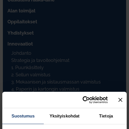
Alan toimijat
Oppilaitokset
Yhdistykset
Innovaatiot
Johdanto
Strategia ja tavoiteohjelmat
1. Puunkäsittely
2. Sellun valmistus
3. Mekaanisen ja siistausmassan valmistus
4. Paperin ja kartongin valmistus
5. Päällystys ja jälkikäsittely
6. Paperin jalostus
7. Kemikaalit ja muut raaka-aineet
Suostumus
Yksityiskohdat
Tietoja
8. Mittaus- ja säätötekniikka
8.1. Prosessiohjauksen yleiskehitys