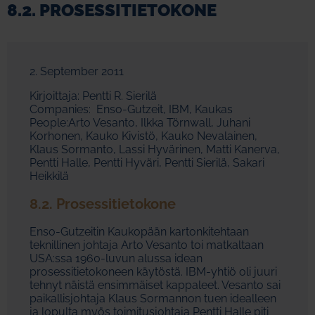
8.2. PROSESSITIETOKONE
2. September 2011
Kirjoittaja: Pentti R. Sierilä
Companies: Enso-Gutzeit, IBM, Kaukas
People:Arto Vesanto, Ilkka Törnwall, Juhani
Korhonen, Kauko Kivistö, Kauko Nevalainen,
Klaus Sormanto, Lassi Hyvärinen, Matti Kanerva,
Pentti Halle, Pentti Hyväri, Pentti Sierilä, Sakari
Heikkilä
8.2. Prosessitietokone
Enso-Gutzeitin Kaukopään kartonkitehtaan
teknillinen johtaja Arto Vesanto toi matkaltaan
USA:ssa 1960-luvun alussa idean
prosessitietokoneen käytöstä. IBM-yhtiö oli juuri
tehnyt näistä ensimmäiset kappaleet. Vesanto sai
paikallisjohtaja Klaus Sormannon tuen idealleen
ja lopulta myös toimitusjohtaja Pentti Halle piti