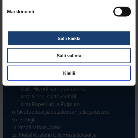
8.18. Kuidunpituusanalysaattori
Markkinointi
8.19. Kajaani RM-tuoteperhe - Märkäosan
matalasakeuksien mittalaitekehitystyö
8.20. Viiraveden sakeuden ja retention
säätösysteemi
Salli kaikki
8.21. Paperin valmistusprosessin
kalsiumkemian ja pH:n hallinta ja mallitus
Salli valinta
8.22. Ambertec pohjanmuodostusmittari
8.23. Ulma vianilmaisin
Kiellä
8.24. Roibox-anturit
8.25. Kamerapohjainen vianilmaisin
8.26. Hilcont kameravalvonta
8.27. Neles-säätöventtiilit
8.28. PaperLab ja PulpLab
9. Sivutuotteet ja selluloosan jatkojalosteet
10. Energia
11. Ympäristönsuojelu
12. Metsäklusterin tutkimuslaitokset ja