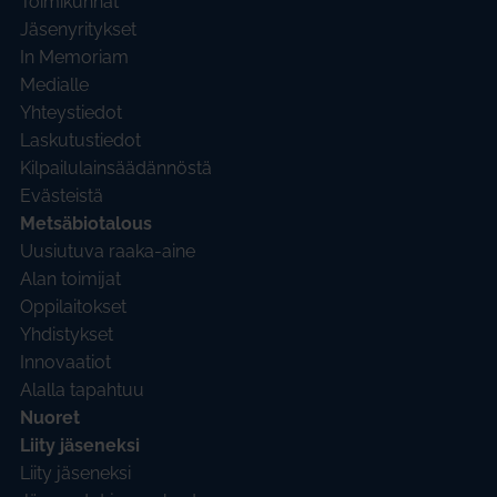
Toimikunnat
Jäsenyritykset
In Memoriam
Medialle
Yhteystiedot
Laskutustiedot
Kilpailulainsäädännöstä
Evästeistä
Metsäbiotalous
Uusiutuva raaka-aine
Alan toimijat
Oppilaitokset
Yhdistykset
Innovaatiot
Alalla tapahtuu
Nuoret
Liity jäseneksi
Liity jäseneksi