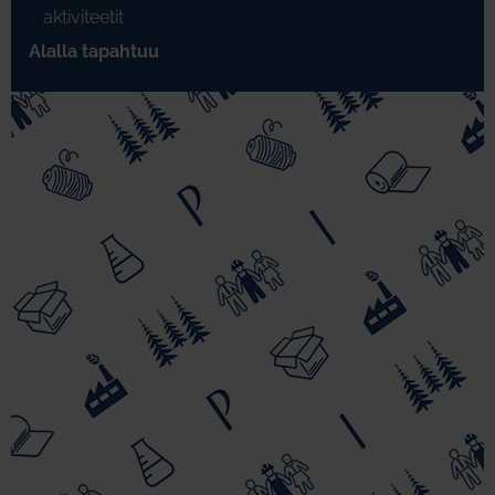
aktiviteetit
Alalla tapahtuu