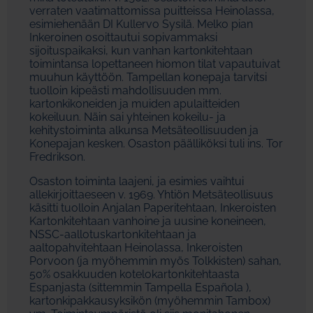
verraten vaatimattomissa puitteissa Heinolassa,
esimiehenään DI Kullervo Sysilä. Melko pian
Inkeroinen osoittautui sopivammaksi
sijoituspaikaksi, kun vanhan kartonkitehtaan
toimintansa lopettaneen hiomon tilat vapautuivat
muuhun käyttöön. Tampellan konepaja tarvitsi
tuolloin kipeästi mahdollisuuden mm.
kartonkikoneiden ja muiden apulaitteiden
kokeiluun. Näin sai yhteinen kokeilu- ja
kehitystoiminta alkunsa Metsäteollisuuden ja
Konepajan kesken. Osaston päälliköksi tuli ins. Tor
Fredrikson.
Osaston toiminta laajeni, ja esimies vaihtui
allekirjoittaeseen v. 1969. Yhtiön Metsäteollisuus
käsitti tuolloin Anjalan Paperitehtaan, Inkeroisten
Kartonkitehtaan vanhoine ja uusine koneineen,
NSSC-aallotuskartonkitehtaan ja
aaltopahvitehtaan Heinolassa, Inkeroisten
Porvoon (ja myöhemmin myös Tolkkisten) sahan,
50% osakkuuden kotelokartonkitehtaasta
Espanjasta (sittemmin Tampella Española ),
kartonkipakkausyksikön (myöhemmin Tambox)