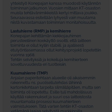
yhteistyö Konepajan kanssa muodosti käytännön
toiminnan jatkumon. Vuosien mittaan KT-osaston
muista tehtävänimikkeistä kertyi mittava joukko.
Seuraavassa esitellään lyhyesti vain muutama
niistä kuvastamaan toiminnan monitahoisuutta.
Lastuhierre (RMP) ja kemihierre
Konepajan kehittämän kiekkojauhimen
perusteellinen koekäyttö osoitti, että laitteen
toiminta ei ollut kyllin stabiili, ja ajallisesti
etulyöntiasemassa ollut kehitysprojekti lopetettiin
vuonna 1968.
Tehtiin selvityksiä ja kokeiluja kemihierteen
soveltuvuudesta eri tuotteisiin.
Kuumahierre (TMP)
Anjalan paperitehtaan alueelle oli aikaisemmin
rakennettu ns. puolisellutehdas lähinnä
kartonkitehtaan tarpeita silmälläpitäen, mutta sen
toiminta oli lopetettu. Esille tuli mahdollisuus
käyttää rakennukset ja suuri osa laitteistosta
muuntamalla prosessi kuumahierteen
valmistukseen. Tätä varten tehtiin KT-osaston
vetämänä laajaa selvitystä markkinoilla