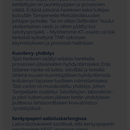
kehitettyjen eri jauhintyyppien ja prosessien
välillä. Eräänä päivänä hankkeen kaksi tutkijaa
kutsuttiin Tampereelle Metsäteollisuuden
johtajan puheille. ”Se on sitten Defibrator” kuului
yksikantainen viesti, ja siihen päättyi tuo
selvitysprojekti. – Myöhemmin KT-osasto oli toki
kiinteästi kytkettynä TMP-laitoksen
käynnistykseen ja prosessin hallintaan.
Kuorilevy-yhdistys
Ajan henkeen sisältyi erilaisia hankkeita
prosessien jäteaineiden hyödyntämiseksi. Eräs
tällainen hanke oli tutkia, selvittää ja kokeilla
lähinnä kuusen kuorintajätteen hyödyntämistä
kuitulevyn tapaisen tuotteen valmistamiseksi.
Tätä varten oli muodostettu yhdistys, johon
Tampellakin osallistui. Selvittelyjen, laboratorio-
ja pilot-tutkimusten jälkeen tehtiin yhdistyksen
puitteissa tehdasmittainen koevalmistus
Jyväskylässä .
Keräyspaperi aallotuskartongissa
Laboratoriokokeet osoittivat, että keräyspaperin
seostaminen NSSC-massaan alensi