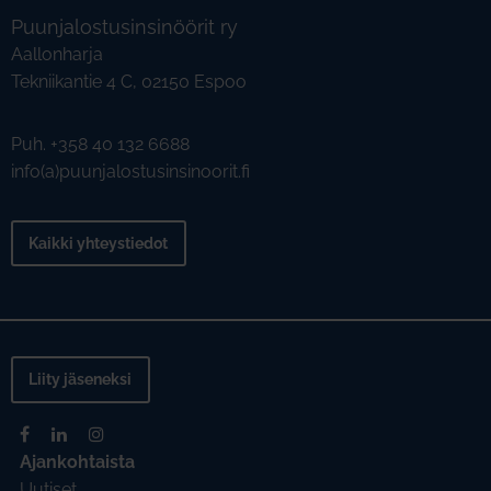
Puunjalostusinsinöörit ry
Aallonharja
Tekniikantie 4 C, 02150 Espoo
Puh. +358 40 132 6688
info(a)puunjalostusinsinoorit.fi
Kaikki yhteystiedot
Liity jäseneksi
Ajankohtaista
Uutiset