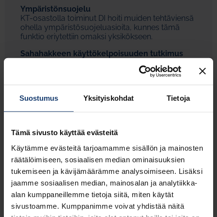
Ympäristönsuojelu
KT-osastolla toiminut DI hoiti muiden tehtäviensä
ohella ympäristösuojeluasioita, kunnes tämä
funktio eriytettiin omaksi yksikökseen.
Sahahakkeen käyttökelpoisuuden tutkimus
Metsäteollisuuden sisäinen ristiriitatilanne saatiin
pois päiväjärjestyksestä, kun KT-osaston
toimesta yhtenäistettiin sahojen ja Anjalan
Paperitehtaan kesken hakkeen laadun ja määrän
Suostumus
Yksityiskohdat
Tietoja
mittausmenetelmät.
Lietelevy
Kartonkitehtaan jäteveden puhdistuksesta syntyi
Tämä sivusto käyttää evästeitä
jatkuvasti hienojakoista, märkää kuitu- ja
pigmenttilietettä. Syntyi ajatus, että lietteestä voisi
Käytämme evästeitä tarjoamamme sisällön ja mainosten
puristamalla ja kuivaamalla tehdä käyttökelpoista
räätälöimiseen, sosiaalisen median ominaisuuksien
levyä rakennus- ja muihin tarkoituksiin.
tukemiseen ja kävijämäärämme analysoimiseen. Lisäksi
Tarkoitukseen kehitetyllä pilot-laitteistolla
valmistettiinkin tuollaisia levyjä, joiden tekniset
jaamme sosiaalisen median, mainosalan ja analytiikka-
ominaisuudet olivat vähintään tyydyttävät.
alan kumppaneillemme tietoja siitä, miten käytät
Pitemmälle viedystä toteutuksesta kuitenkin
sivustoamme. Kumppanimme voivat yhdistää näitä
luovuttiin, onneksi, sillä keräyspaperia käyttänyt