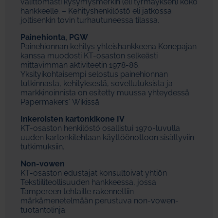
välittömästi kysymysmerkin (eli tyrmäyksen) koko
hankkeelle. – Kehityshenkilöstö eli jatkossa
joltisenkin tovin turhautuneessa tilassa.
Painehionta, PGW
Painehionnan kehitys yhteishankkeena Konepajan
kanssa muodosti KT-osaston selkeästi
mittavimman aktiviteetin 1978-86.
Yksityikohtaisempi selostus painehionnan
tutkinnasta, kehityksestä, sovellutuksista ja
markkinoinnista on esitetty muussa yhteydessä
Papermakers´ Wikissä.
Inkeroisten kartonkikone IV
KT-osaston henkilöstö osallistui 1970-luvulla
uuden kartonkitehtaan käyttöönottoon sisältyviin
tutkimuksiin.
Non-vowen
KT-osaston edustajat konsultoivat yhtiön
Tekstiiliteollisuuden hankkeessa, jossa
Tampereen tehtaille rakennettiin
märkämenetelmään perustuva non-vowen-
tuotantolinja.