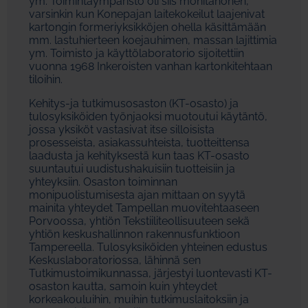
ym. Toimintaympäristö oli siis monitahonen,
varsinkin kun Konepajan laitekokeilut laajenivat
kartongin formeriyksikköjen ohella käsittämään
mm. lastuhierteen koejauhimen, massan lajittimia
ym. Toimisto ja käyttölaboratorio sijoitettiin
vuonna 1968 Inkeroisten vanhan kartonkitehtaan
tiloihin.
Kehitys-ja tutkimusosaston (KT-osasto) ja
tulosyksiköiden työnjaoksi muotoutui käytäntö,
jossa yksiköt vastasivat itse silloisista
prosesseista, asiakassuhteista, tuotteittensa
laadusta ja kehityksestä kun taas KT-osasto
suuntautui uudistushakuisiin tuotteisiin ja
yhteyksiin. Osaston toiminnan
monipuolistumisesta ajan mittaan on syytä
mainita yhteydet Tampellan muovitehtaaseen
Porvoossa, yhtiön Tekstiiliteollisuuteen sekä
yhtiön keskushallinnon rakennusfunktioon
Tampereella. Tulosyksiköiden yhteinen edustus
Keskuslaboratoriossa, lähinnä sen
Tutkimustoimikunnassa, järjestyi luontevasti KT-
osaston kautta, samoin kuin yhteydet
korkeakouluihin, muihin tutkimuslaitoksiin ja