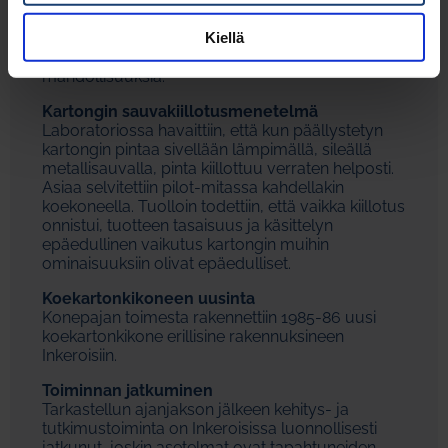
kasvukerroksiksi. Varhaiskevään kokeiluissa v.
1975 menetelmä toimikin erinomaisesti. – Sen
Kiellä
laajempimittaiseen kehitykseen ja sovellukseen ei
yhtiön puitteissa kuitenkaan löytynyt
mahdollisuuksia.
Kartongin sauvakiillotusmenetelmä
Laboratoriossa havaittiin, että kun päällystetyn
kartongin pintaa sivellään lämpimällä, sileällä
metallisauvalla, pinta kiillottuu verraten helposti.
Asiaa selvitettiin pilot-mitassa kahdellakin
koekoneella. Tuolloin todettiin, että vaikka kiillotus
onnistui, tuotteen tasaisuus ja käsittelyn
epäedullinen vaikutus kartongin muihin
ominaisuuksiin olivat epäedulliset.
Koekartonkikoneen uusinta
Konepajan toimesta rakennettiin 1985-86 uusi
koekartonkikone erillisine rakennuksineen
Inkeroisiin.
Toiminnan jatkuminen
Tarkastellun ajanjakson jälkeen kehitys- ja
tutkimustoiminta on Inkeroisissa luonnollisesti
jatkunut, joskin asetelmat ovat tapahtuneiden