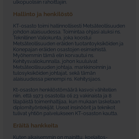
ulkopuolisiin rahoittajiin.
Hallinto ja henkilöstö
KT-osasto toimi hallinnollisesti Metsäteollisuuden
johdon alaisuudessa. Toimintaa ohjasi aluksi ns.
Teknillinen Valiokunta, joka koostui
Metsäteollisuuden eräiden tuotantoyksiköiden ja
Konepajan eräiden osastojen esimiehistä.
Myöhemmin tämä elin korvautui ns.
Kehitysvaliokunnalla, johon kuuluivat
Metsäteollisuuden johtaja, markkinoinnin ja
tulosyksiköiden johtajat, sekä tämän
alaisuudessa pienempi ns. Kehitysjaos.
Kt-osaston henkilöstömäärä kasvoi vähitellen
niin, että 1973 osastolla oli 23 vakinaista ja 8
tilapäistä toimenhaltijaa, kun mukaan lasketaan
diplomityöntekijät. Useat insinöörit ja teknikot
tulivat yhtiön palvelukseen KT-osaston kautta.
Eräitä hankkeita
Kuten aikaisemmin on mainittu, koelaitos-