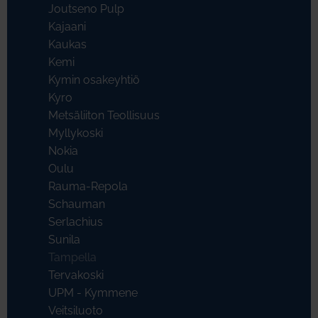
Joutseno Pulp
Kajaani
Kaukas
Kemi
Kymin osakeyhtiö
Kyro
Metsäliiton Teollisuus
Myllykoski
Nokia
Oulu
Rauma-Repola
Schauman
Serlachius
Sunila
Tampella
Tervakoski
UPM - Kymmene
Veitsiluoto