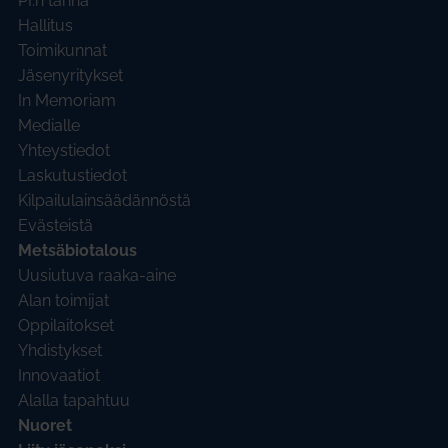
PI:n tarina
Hallitus
Toimikunnat
Jäsenyritykset
In Memoriam
Medialle
Yhteystiedot
Laskutustiedot
Kilpailulainsäädännöstä
Evästeistä
Metsäbiotalous
Uusiutuva raaka-aine
Alan toimijat
Oppilaitokset
Yhdistykset
Innovaatiot
Alalla tapahtuu
Nuoret