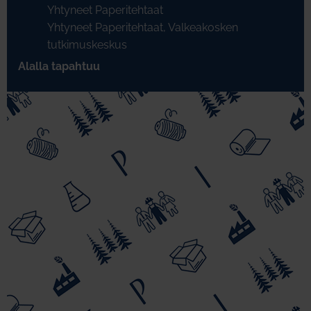
Yhtyneet Paperitehtaat
Yhtyneet Paperitehtaat, Valkeakosken
tutkimuskeskus
Alalla tapahtuu