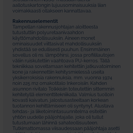
aallotuskartongin lujuusominaisuuksia liian
voimakkaasti ollakseen kannattavaa.
Rakennuselementit
Tampellan rakennusjohtajan aloitteesta
tutustuttiin polyuretaanivaahdon
käyttömahdollisuuksiin. Aineen monet
ominaisuudet viittasivat mahdollisuuksiin
yhdistää se edullisesti puuhun. Ensimmäinen
sovellus oli ns. lämpöhirsi, jossa profiililautojen
väliin ruiskutettiin vaahtoava PU-kerros. Tällä
tekniikkaa soveltamaan kehitettiin jatkuvatoiminen
kone ja rakennettiin kehitysmielessä useita
yksikerroksisia rakennuksia, mm. vuonna 1974
noin 225 m2 omakotitalo Inkeroisiin. Kahden
asunnon rivitalo Tolkkisiin toteutettiin sittemmin
kehitetyllä elementtitekniikalla. Valmius tuolloin
kovasti kaivatun, jalostusasteeltaan korkean
tuotannon kehittämiseen oli syntynyt. Alustava
tehdas- ja liiketoimintasuunnitelma esiteltiin
yhtiön uudelle pääjohtajalle, joka oli tullut
tutustumaan lähinnä sahateollisuuteen.
Tutkimattomassa viisaudessaan pääjohtaja asetti