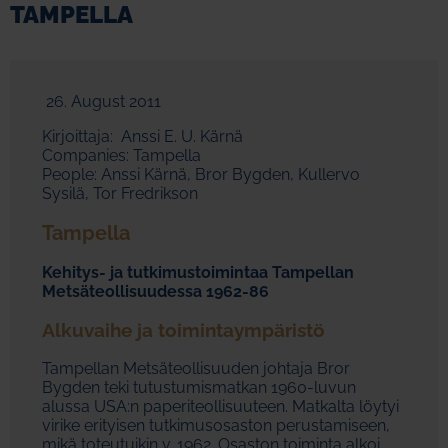
TAMPELLA
26. August 2011
Kirjoittaja: Anssi E. U. Kärnä
Companies: Tampella
People: Anssi Kärnä, Bror Bygden, Kullervo
Sysilä, Tor Fredrikson
Tampella
Kehitys- ja tutkimustoimintaa Tampellan
Metsäteollisuudessa 1962-86
Alkuvaihe ja toimintaympäristö
Tampellan Metsäteollisuuden johtaja Bror
Bygden teki tutustumismatkan 1960-luvun
alussa USA:n paperiteollisuuteen. Matkalta löytyi
virike erityisen tutkimusosaston perustamiseen,
mikä toteutuikin v. 1962. Osaston toiminta alkoi