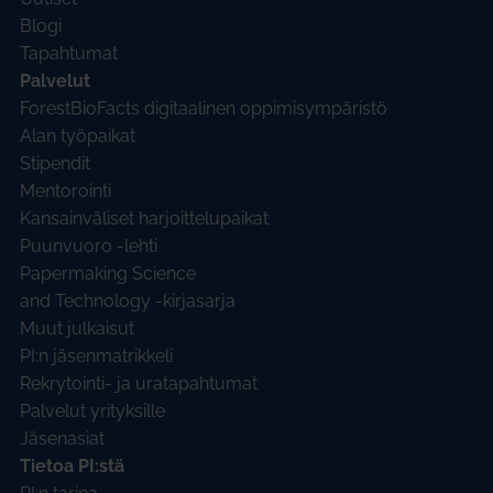
Blogi
Tapahtumat
Palvelut
ForestBioFacts digitaalinen oppimisympäristö
Alan työpaikat
Stipendit
Mentorointi
Kansainväliset harjoittelupaikat
Puunvuoro -lehti
Papermaking Science
and Technology -kirjasarja
Muut julkaisut
PI:n jäsenmatrikkeli
Rekrytointi- ja uratapahtumat
Palvelut yrityksille
Jäsenasiat
Tietoa PI:stä