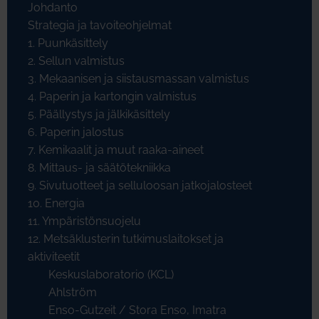
Johdanto
Strategia ja tavoiteohjelmat
1. Puunkäsittely
2. Sellun valmistus
3. Mekaanisen ja siistausmassan valmistus
4. Paperin ja kartongin valmistus
5. Päällystys ja jälkikäsittely
6. Paperin jalostus
7. Kemikaalit ja muut raaka-aineet
8. Mittaus- ja säätötekniikka
9. Sivutuotteet ja selluloosan jatkojalosteet
10. Energia
11. Ympäristönsuojelu
12. Metsäklusterin tutkimuslaitokset ja
aktiviteetit
Keskuslaboratorio (KCL)
Ahlström
Enso-Gutzeit / Stora Enso, Imatra