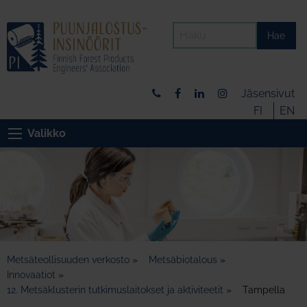
Hae
Jäsensivut
FI
EN
Valikko
Metsäteollisuuden verkosto
»
Metsäbiotalous
»
Innovaatiot
»
12. Metsäklusterin tutkimuslaitokset ja aktiviteetit
»
Tampella