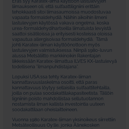
Eräs syy Karatex-liima käyttöön lastulevyjen
liimaukseen oli, että sulfaattiligniini erittäin
tehokkaasti sitoi liimasaumoissa muodostuvaa
vapaata formaldehydiä. Näihin aikoihin ilmeni
lastulevyjen käytössä vakava ongelma, koska
urea-formaldehydihartseilla liimatuista levyistä
saattoi sisätiloissa ja erityisesti kosteissa oloissa
vapautua allergisoivaa formaldehydiä. Tämä
johti Karatex-liiman käyttöönottoon myös
lastulevyjen valmistuksessa. Niinpä 1980-luvun
alussa Metsäliitto markkinoikin Rakentajan
liikkeissään Karatex-liimattua ILVES KX-lastulevyä
todellisena ”ilmanpuhdistajana”.
Lopuksi USA:ssa tehty Karatex-liiman
kannattavuuslaskelma osoitti, että paras
kannattavuus löytyy sellaisilla sulfaattitehtailla,
joilla on pulaa soodakattilakapasiteetista. Tällöin
ligniinin poisto mahdollistaa sellutuotannon
nostamista ilman kallista investointia uuteen
soodakattilaan oheislaitteineen.
Vuonna 1980 Karatex-liiman yksinoikeus siirrettiin
Metsäteollisuus Oy:lle, jonka Äänekosken