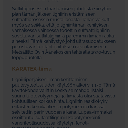
Sulfiittiprosessin taantumisen johdosta siirryttiin
pian tämän jälkeen ligniinin eristämiseen
sulfaattiprosessin mustalipeästä. Tähän vaikutti
myös se seikka, että jo ligniiniliiman kehityksen
varhaisessa vaiheessa todettiin sulfaattiligniinin
soveltuvan sulfiittiligniiniä paremmin liiman raaka-
aineeksi. Tämä kehitystyö johti ultrasuodatukseen
perustuvan tuotantolaitoksen rakentamiseen
Metsäliitto Oy:n Äänekosken tehtaalle 1970-luvun
loppupuolella.
KARATEX-liima
Ligniinipohjaisen liiman kehittäminen
puulevyteollisuuden käyttöön alkoi v. 1970. Tämä
käyttökohde valittiin koska se mahdollistaisi
suuria tuotevolyymejä ja liimasta olisi saatavissa
kohtuullisen korkea hinta. Ligniinin reaktiokyky
erilaisten kemikaalien ja polymeerien kanssa
selvitettiin parin vuoden aikana. Lupaavimmaksi
osoittautui sulfaattiligniinin kopolymerointi
vaneriteollisuudessa käytetyn fenoli-