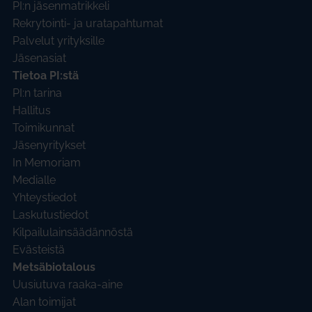
PI:n jäsenmatrikkeli
Rekrytointi- ja uratapahtumat
Palvelut yrityksille
Jäsenasiat
Tietoa PI:stä
PI:n tarina
Hallitus
Toimikunnat
Jäsenyritykset
In Memoriam
Medialle
Yhteystiedot
Laskutustiedot
Kilpailulainsäädännöstä
Evästeistä
Metsäbiotalous
Uusiutuva raaka-aine
Alan toimijat