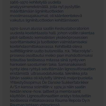
1966-1970 kehitetyllä uudella
analyysimenetelmällä, jolla nyt pystyttiin
määrittämään ligniinituotteiden
moolimassajakaumat, oli käänteentekevä
vaikutus ligniinituotteiden kehittämiseen.
1970-luvun alussa saatiin Keskuslaboratorion
uudesta koetehtaasta halli, johon voitiin rakentaa
pilot-laitteisto kemiallisten yksikköprosessien
suorittamiseksi ja tuotteiden valmistamiseksi
koetehdasmittakaavassa. Kehitteillä oleva
sulfiittiligniinin uutto butanolilla, n.k. ”Macrolyte”-
prosessi osoittautui melko pian mahdottomaksi
toteuttaa teollisessa mitassa siinä syntyvien
hankalien saostumien takia. Samanaikaisesti
syntyi idea ryhtyä selvittämään lignosulfonaattien
eristämistä ultrasuodatuksella, tekniikka jota
tähän saakka oli käytetty lähinnä meijeripuolella.
Yhteistyösopimus De Danske Sukkerfabrikker
A/S:n kanssa solmittiin v. 1974 ja näin saatiin
heidän know-how, laitteet ja membraanit
käyttöön. Lignosulfonaattien eristys toteutettiin
teollisessa mittakaavassa Rauma Repola Oy:n
Rauman tehtaan yhteydessä.