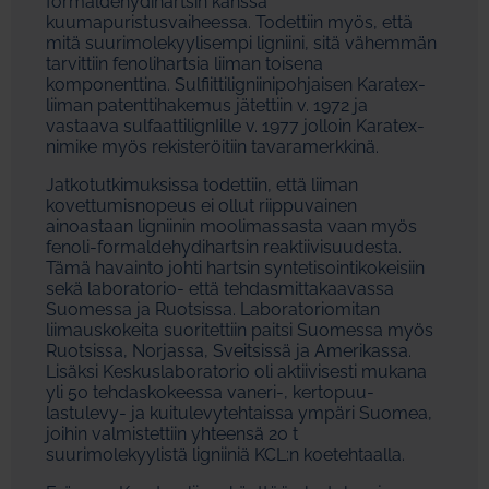
formaldehydihartsin kanssa
kuumapuristusvaiheessa. Todettiin myös, että
mitä suurimolekyylisempi ligniini, sitä vähemmän
tarvittiin fenolihartsia liiman toisena
komponenttina. Sulfiittiligniinipohjaisen Karatex-
liiman patenttihakemus jätettiin v. 1972 ja
vastaava sulfaattilignIille v. 1977 jolloin Karatex-
nimike myös rekisteröitiin tavaramerkkinä.
Jatkotutkimuksissa todettiin, että liiman
kovettumisnopeus ei ollut riippuvainen
ainoastaan ligniinin moolimassasta vaan myös
fenoli-formaldehydihartsin reaktiivisuudesta.
Tämä havainto johti hartsin syntetisointikokeisiin
sekä laboratorio- että tehdasmittakaavassa
Suomessa ja Ruotsissa. Laboratoriomitan
liimauskokeita suoritettiin paitsi Suomessa myös
Ruotsissa, Norjassa, Sveitsissä ja Amerikassa.
Lisäksi Keskuslaboratorio oli aktiivisesti mukana
yli 50 tehdaskokeessa vaneri-, kertopuu-
lastulevy- ja kuitulevytehtaissa ympäri Suomea,
joihin valmistettiin yhteensä 20 t
suurimolekyylistä ligniiniä KCL:n koetehtaalla.