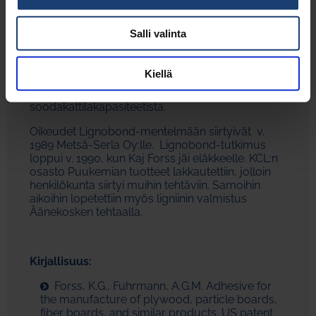
ligniinistä voidaan mustalipeän viskositeettia
laskea merkittävästi. Tämä mahdollistaa
Salli valinta
mustalipeän haihduttamisen korkeaan kuiva-
ainepitoisuuden, ainakin 85 %:iin, mikä nostaa
mustalipeän polttoarvo ja vähentää
Kiellä
haihdutustarvetta. Näin menetelmästä on hyötyä
myös sulfaattitehtaille, joilla ei ole pulaa
soodakattilakapasiteetista.
Oikeudet Lignobond-mentelmään siirtyivät v.
1989 Metsä-Serla Oy:lle. Lignobond-tutkimus
loppui v. 1990, kun Kaj Forss jäi eläkkeelle. KCL:n
osasto Puukemian tuotteet lakkautettiin, jolloin
henkilökunta siirtyi muihin tehtäviin. Samoihin
aikoihin lopetettiin myös ligniinin valmistus
Äänekosken tehtaalla.
Kirjallisuus:
Forss, K.G., Fuhrmann, A.G.M. Adhesive for
the manufacture of plywood, particle boards,
fiber boards, and similar products. US patent