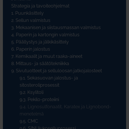
Strategia ja tavoiteohjelmat
1. Puunkäsittely
2. Sellun valmistus
3. Mekaanisen ja siistausmassan valmistus
4. Paperin ja kartongin valmistus
5. Päällystys ja jälkikäsittely
6. Paperin jalostus
7. Kemikaalit ja muut raaka-aineet
8. Mittaus- ja säätötekniikka
9. Sivutuotteet ja selluloosan jatkojalosteet
9.1. Sekasuovan jalostus- ja
sitosteroliprosessit
9.2. Ksylitoli
9.3. Pekilo-proteiini
9.4. Lignosulfonaatit, Karatex ja Lignobond-
menetelmä
9.5. CMC
9.6. SINI liukoselluprosessi