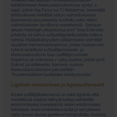
Virikkeen kemiallisten rinnakkaistuotteiden
kehittämiseen Keskuslaboratoriossa syntyi v.
1956, jolloin Kaj Forss sai TJ Waldemar Jenseniltä
tehtäväkseen kehittää sellun valmistuksessa
liuenneesta puuaineesta tuotteita sekä niiden
valmistukseen tarvittavia menetelmiä. Samaan
aikaan Helsingin yliopistossa prof. Terje Enkvistin
johdolla oli vahva sulfaattiligniinituotteita tutkiva
ryhmä. Päällekkäisyyden välttämiseksi solmittiin
suullinen herrasmiessopimus, jonka mukaan em.
ryhmä keskittyisi sulfaattiprosessiin, ja
Keskuslaboratorio taas sulfiittiprosessiin.
Sopimus oli voimassa v. 1969 saakka, jolloin prof.
Enkvist jäi eläkkeelle. Samana vuonna
Keskuslaboratorioon perustettiin
”Puukemiallisten tuotteiden kehitysosasto"
Ligniinin eristäminen ja lignosulfonaatit
Koska sulfiittijäteliemessä on sekä ligniiniä että
merkittäviä määriä hiilihydraatteja kehitettiin
ensimmäiseksi menetelmiä niiden eristämiseksi
toisistaan, ensin ioniekskluusiolla ja sen jälkeen
1960-luvun alussa geelikromatografialla. Vuosina