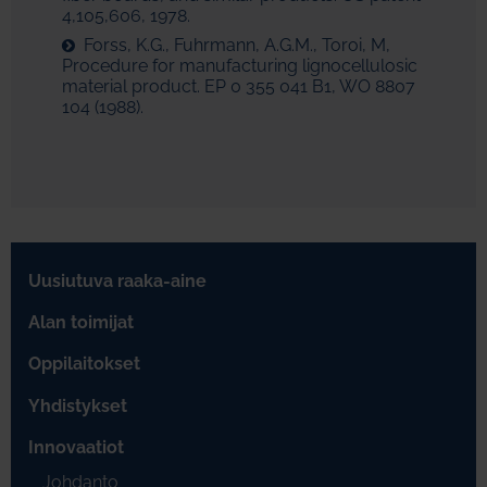
4,105,606, 1978.
Forss, K.G., Fuhrmann, A.G.M., Toroi, M,
Procedure for manufacturing lignocellulosic
material product. EP 0 355 041 B1, WO 8807
104 (1988).
Uusiutuva raaka-aine
Alan toimijat
Oppilaitokset
Yhdistykset
Innovaatiot
Johdanto