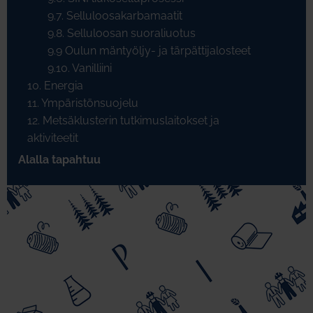
9.7. Selluloosakarbamaatit
9.8. Selluloosan suoraliuotus
9.9 Oulun mäntyöljy- ja tärpättijalosteet
9.10. Vanilliini
10. Energia
11. Ympäristönsuojelu
12. Metsäklusterin tutkimuslaitokset ja
aktiviteetit
Alalla tapahtuu