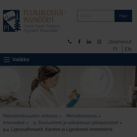
Hae
Jäsensivut
FI
EN
Valikko
Metsäteollisuuden verkosto
»
Metsäbiotalous
»
Innovaatiot
»
9. Sivutuotteet ja selluloosan jatkojalosteet
»
9.4. Lignosulfonaatit, Karatex ja Lignobond-menetelmä