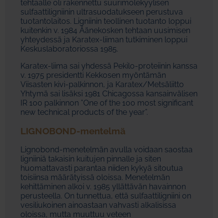
tehtaalle oli rakennettu suurimolekyylisen
sulfaattiligniinin ultrasuodatukseen perustuva
tuotantolaitos. Ligniinin teollinen tuotanto loppui
kuitenkin v. 1984 Äänekosken tehtaan uusimisen
yhteydessä ja Karatex-liiman tutkiminen loppui
Keskuslaboratoriossa 1985.
Karatex-liima sai yhdessä Pekilo-proteiinin kanssa
v. 1975 presidentti Kekkosen myöntämän
Viisasten kivi-palkinnon, ja Karatex/Metsäliitto
Yhtymä sai lisäksi 1981 Chicagossa kansainvälisen
IR 100 palkinnon ”One of the 100 most significant
new technical products of the year”.
LIGNOBOND-mentelmä
Lignobond-menetelmän avulla voidaan saostaa
ligniiniä takaisin kuitujen pinnalle ja siten
huomattavasti parantaa niiden kykyä sitoutua
toisiinsa määrätyissä oloissa. Menetelmän
kehittäminen alkoi v. 1985 yllättävän havainnon
perusteella. On tunnettua, että sulfaattiligniini on
vesiliukoinen ainoastaan vahvasti alkalisissa
oloissa, mutta muuttuu veteen