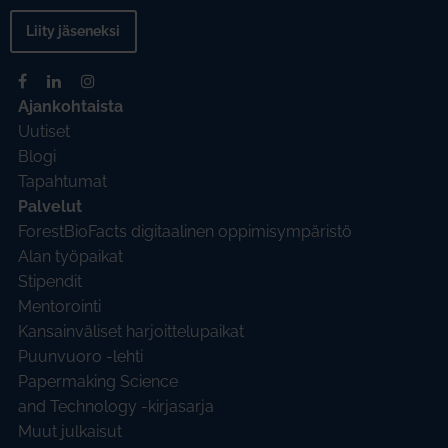
Liity jäseneksi
Ajankohtaista
Uutiset
Blogi
Tapahtumat
Palvelut
ForestBioFacts digitaalinen oppimisympäristö
Alan työpaikat
Stipendit
Mentorointi
Kansainväliset harjoittelupaikat
Puunvuoro -lehti
Papermaking Science
and Technology -kirjasarja
Muut julkaisut