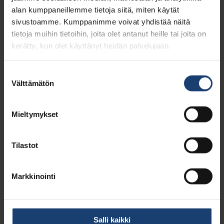
ominaisuudet paranevat merkittävästi. Esim.
alan kumppaneillemme tietoja siitä, miten käytät
keräyskuiduista voidaan valmistaa
sivustoamme. Kumppanimme voivat yhdistää näitä
lujuusominaisuuksiltaan yhtä vahvaa kartonkia
tietoja muihin tietoihin, joita olet antanut heille tai joita on
kuin valkaisemattomasta sulfaattimassasta kun
kerätty, kun olet käyttänyt heidän palvelujaan.
ligniiniä lisätään 20 % tai yli. Tuotteina voivat olla
esim. aallotuspahvin eri kerrokset, hylsyt ja
kuitulevyt. Kiinnostavia ovat myös erilaiset
Suostumuksen
ympäristöystävälliset ja helposti kierrätettävissä
Välttämätön
olevat tuotteet, kuten esim. muottiin puristettuja
valinta
tuotteita sellaisiin käyttö- kohteisiin, joissa
synteettisten polymeerien käyttö tai muovia
halutaan välttää.
Mieltymykset
Lignobond-menetelmä patentoitiin v. 1986, ja
vuosina 1987-1990 ajettiin useita tehdaskokeita
Tilastot
Suomessa . Niiden yhteydessä voitiin todeta, että
tehtaan jäteveden laatu parani merkittävästi,
koska ligniinin mukana tarttui myös
Markkinointi
pienimolekyylisiä yhdisteitä ja hienoainetta
kuituihin. Tosin on huomattava, että suuria määriä
tarttunutta hienoainetta huonontaa massan
lujuusominaisuudet.
Salli kaikki
Poistamalla huomattava osa suurimolekyylisestä