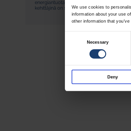
energiantuotannon keskimääräinen hyötysuhd
We use cookies to personalis
kehittäjinä on syytä mainita Ekonon insinöörit
information about your use of
other information that you’ve
Consent
Selection
Necessary
Deny