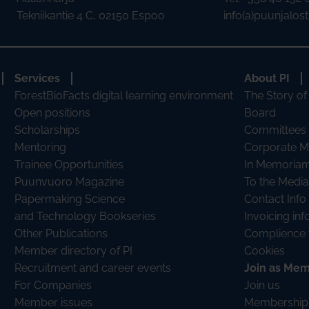
Tekniikantie 4 C, 02150 Espoo
info(a)puunjalostu
Services
About PI
ForestBioFacts digital learning environment
The Story of
Open positions
Board
Scholarships
Committees
Mentoring
Corporate 
Trainee Opportunities
In Memoria
Puunvuoro Magazine
To the Media
Papermaking Science
Contact Info
and Technology Bookseries
Invoicing in
Other Publications
Complience 
Member directory of PI
Cookies
Recruitment and career events
Join as Me
For Companies
Join us
Member issues
Membership 