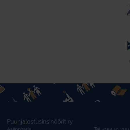
Puunjalostusinsinöörit ry
Aallonharja
Tel. +358 40 132