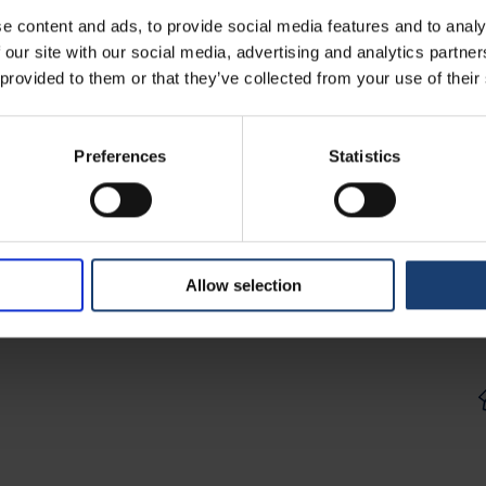
e on korkea. Vastapainelaitosteknologian
e content and ads, to provide social media features and to analy
 Kaarlo Kirvelä ja Kai Kolho.
 our site with our social media, advertising and analytics partn
 provided to them or that they’ve collected from your use of their
Preferences
Statistics
Allow selection