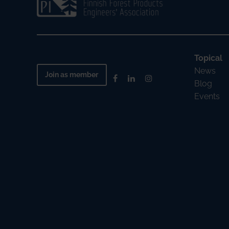
Topical
News
Join as member
Blog
Events