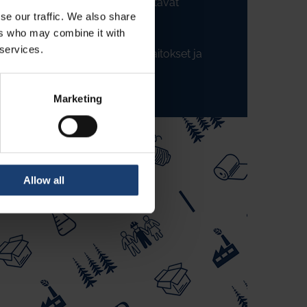
10.6. Hakkuujätettä käyttävät
se our traffic. We also share
pienvoimalaitokset
ers who may combine it with
11. Ympäristönsuojelu
 services.
12. Metsäklusterin tutkimuslaitokset ja
aktiviteetit
Current events
Marketing
Allow all