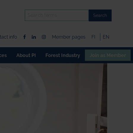
Search
act info
Member pages
FI
EN
ces
About PI
Forest Industry
Join as Member