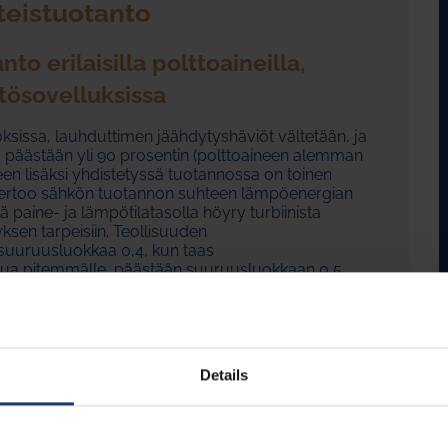
teistuotanto
o erilaisilla polttoaineilla,
ttösovelluksissa
oksissa, lauhduttimen jäähdytyshäviöt vältetään, ja
päästään yli 90 prosentin (polttoaineen alemman
n lisäksi yhdistetyssä tuotannossa on toinen
 kertoo sähkön tuotannon suhteen lämpöenergian
 paine- ja lämpötilatasolla höyry turbiinista
ksen tarpeisiin. Teollisuuden
suuruusluokkaa 0,4, kun taas
isua pitemmälle, päästään suuruusluokkaan 0,5.
i yhdistelmä kaasuturbiinista, höyrykattilasta ja
n rakennussuhteen arvoihin verrattuna tavalliseen
ilassa, ns. pakokaasukattilassa, kaasuturbiinin
n höyryturbiiniin johdettavan höyryn tuottamiseen.
kaa kuin pelkissä höyryprosesseissa.
Details
aa polttamalla kaasua myös pakokaasukattilassa.
sä johtavin maa maailmassa. Sen ansiosta Suomen