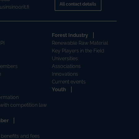
All contact details
sinsinoorit.fi
Forest Industry
 PI
Renewable Raw Material
Key Players in the Field
Universities
Members
Associations
m
Innovations
Current events
Youth
formation
with competition law
mber
benefits and fees