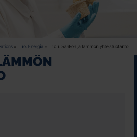
vations
»
10. Energia
»
10.1. Sähkön ja lämmön yhteistuotanto
A LÄMMÖN
O