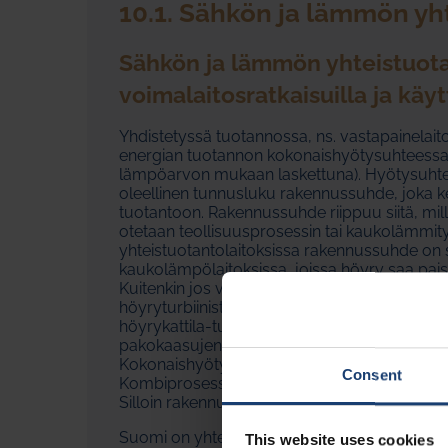
10.1. Sähkön ja lämmön yh
Sähkön ja lämmön yhteistuotant
voimalaitosratkaisuilla ja käy
Yhdistetyssä tuotannossa, ns. vastapainelait
energian tuotannon kokonaishyötysuhteessa 
lämpöarvon mukaan laskettuna). Hyötysuhtee
oleellinen tunnusluku rakennussuhde, joka
tuotantoon. Rakennussuhde riippuu siitä, millä
otetaan teollisuusprosessin tai kaukolämmity
yhteistuotantolaitoksissa rakennussuhde on 
kaukolämpölaitoksissa, joissa höyry saa pa
Kuitenkin jos voimalaitos on ns. kaasukombi el
höyryturbiinista, päästään yli kaksinkertaisii
höyrykattila-turbiinikombinaatioon. Höyrykatt
pakokaasujen energia otetaan pääosin taltee
Kokonaishyötysuhde on kuitenkin samaa luok
Consent
Kombiprosessin tuotantotehoa voidaan nost
Silloin rakennussuhde kuitenkin alenee.
Suomi on yhteistuotantoinnovaation käytös
This website uses cookies