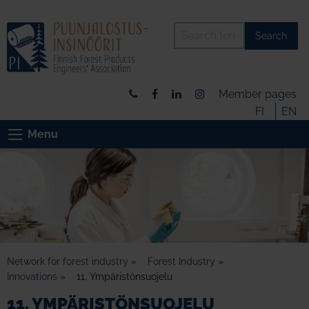
Search
Member pages
FI
EN
Menu
Network for forest industry
»
Forest Industry
»
Innovations
»
11. Ympäristönsuojelu
11. YMPÄRISTÖNSUOJELU