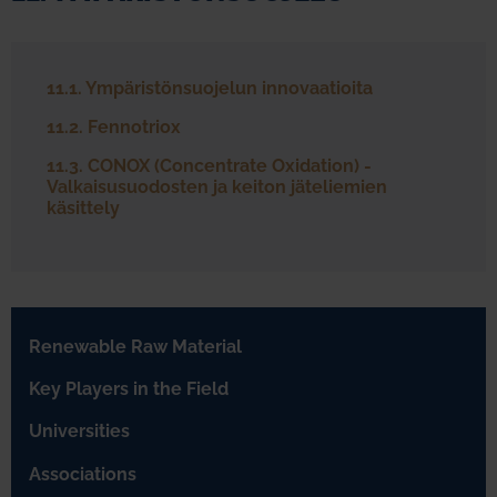
11.1. Ympäristönsuojelun innovaatioita
11.2. Fennotriox
11.3. CONOX (Concentrate Oxidation) -
Valkaisusuodosten ja keiton jäteliemien
käsittely
Renewable Raw Material
Key Players in the Field
Universities
Associations