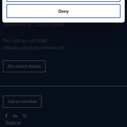
Puunjalostusinsinöörit ry
Deny
Aallonharja
Tekniikantie 4 C, 02150 Espoo
Tel. +358 40 132 6688
info(a)puunjalostusinsinoorit.fi
All contact details
Join as member
Topical