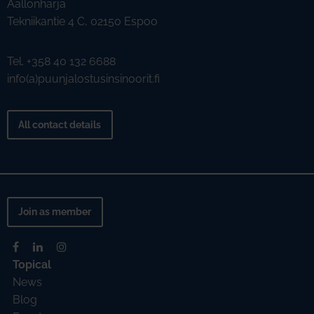
Aallonharja
Tekniikantie 4 C, 02150 Espoo
Tel. +358 40 132 6688
info(a)puunjalostusinsinoorit.fi
All contact details
Join as member
Topical
News
Blog