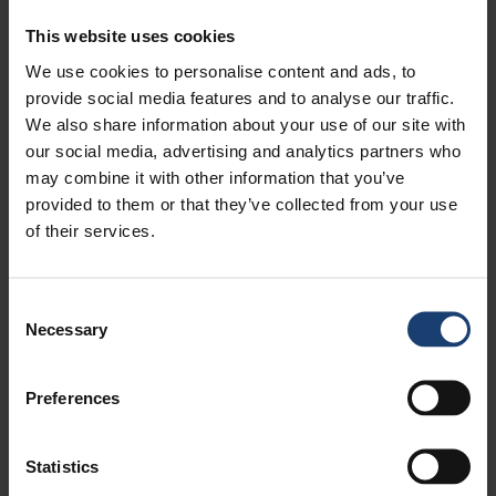
toukokuu, 2020
2
huhtikuu, 2020
3
This website uses cookies
helmikuu, 2020
1
We use cookies to personalise content and ads, to
tammikuu, 2020
2
provide social media features and to analyse our traffic.
marraskuu, 2019
1
We also share information about your use of our site with
syyskuu, 2019
1
our social media, advertising and analytics partners who
kesäkuu, 2019
2
may combine it with other information that you’ve
toukokuu, 2019
1
provided to them or that they’ve collected from your use
huhtikuu, 2019
2
of their services.
helmikuu, 2019
1
tammikuu, 2019
1
Consent
marraskuu, 2018
1
Necessary
Selection
syyskuu, 2018
1
kesäkuu, 2018
1
toukokuu, 2018
2
Preferences
huhtikuu, 2018
1
maaliskuu, 2018
1
Statistics
marraskuu, 2017
2