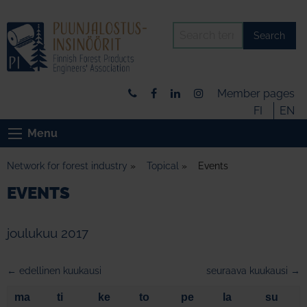
Search
Member pages
FI
EN
Menu
Network for forest industry
»
Topical
»
Events
EVENTS
joulukuu 2017
← edellinen kuukausi
seuraava kuukausi →
ma
ti
ke
to
pe
la
su