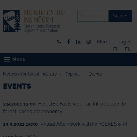
Search
Member pages
FI
EN
Menu
Network for forest industry
»
Topical
»
Events
EVENTS
2.9.2021 13:00
ForestBioFacts webinar: Introduction to
forest-based bioeconomy
13.9.2021 15:30
Virtual After-work with FinnCERES & PI
syyskuu 2021