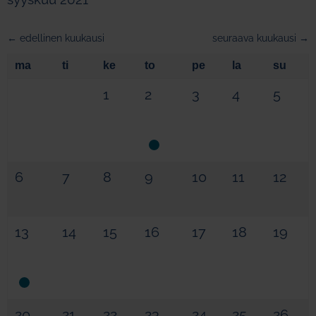
← edellinen kuukausi
seuraava kuukausi →
ma
ti
ke
to
pe
la
su
1
2
3
4
5
6
7
8
9
10
11
12
13
14
15
16
17
18
19
20
21
22
23
24
25
26