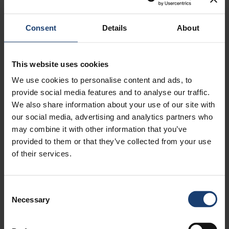
huhtikuu, 2021
2
maaliskuu, 2021
2
Consent
Details
About
helmikuu, 2021
1
joulukuu, 2020
1
marraskuu, 2020
1
This website uses cookies
lokakuu, 2020
1
We use cookies to personalise content and ads, to
kesäkuu, 2020
1
provide social media features and to analyse our traffic.
toukokuu, 2020
2
We also share information about your use of our site with
huhtikuu, 2020
3
our social media, advertising and analytics partners who
helmikuu, 2020
1
may combine it with other information that you’ve
tammikuu, 2020
2
provided to them or that they’ve collected from your use
marraskuu, 2019
1
of their services.
syyskuu, 2019
1
kesäkuu, 2019
2
toukokuu, 2019
1
Consent
Necessary
huhtikuu, 2019
2
Selection
helmikuu, 2019
1
tammikuu, 2019
1