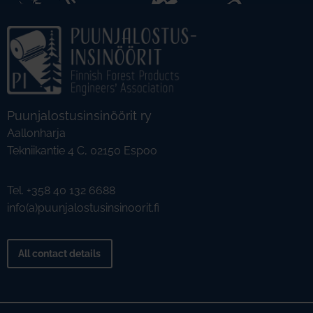
Puunjalostusinsinöörit ry
Aallonharja
Tekniikantie 4 C, 02150 Espoo
Tel. +358 40 132 6688
info(a)puunjalostusinsinoorit.fi
All contact details