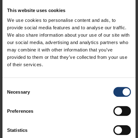
toukokuu, 2020
2
This website uses cookies
huhtikuu, 2020
3
helmikuu, 2020
1
We use cookies to personalise content and ads, to
tammikuu, 2020
2
provide social media features and to analyse our traffic.
marraskuu, 2019
1
We also share information about your use of our site with
syyskuu, 2019
1
our social media, advertising and analytics partners who
kesäkuu, 2019
2
may combine it with other information that you’ve
toukokuu, 2019
1
provided to them or that they’ve collected from your use
huhtikuu, 2019
2
of their services.
helmikuu, 2019
1
tammikuu, 2019
1
Consent
marraskuu, 2018
1
Necessary
Selection
syyskuu, 2018
1
kesäkuu, 2018
1
toukokuu, 2018
2
Preferences
huhtikuu, 2018
1
maaliskuu, 2018
1
Statistics
marraskuu, 2017
2