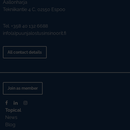
Aallonharja
Tekniikantie 4 C, 02150 Espoo
Tel. +358 40 132 6688
info(a)puunjalostusinsinoorit.fi
All contact details
Join as member
Topical
News
Blog