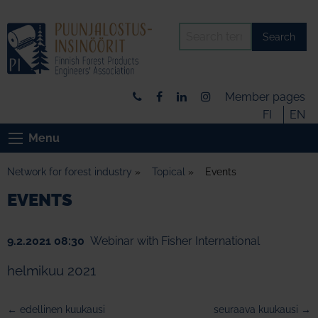
Search
Member pages
FI
EN
Menu
Network for forest industry
»
Topical
»
Events
EVENTS
9.2.2021 08:30
Webinar with Fisher International
helmikuu 2021
← edellinen kuukausi
seuraava kuukausi →