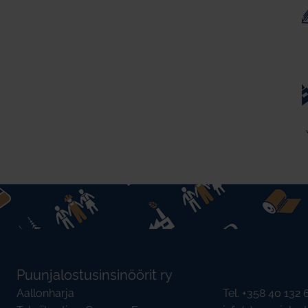
Puunjalostusinsinöörit ry
Aallonharja
Tel. +358 40 132