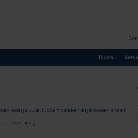
Cont
Topical
Servi
←
 perinteisin ja uusin tuottein pandemian jälkeiseen aikaan
 and biorefining