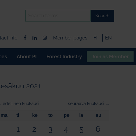
Search
act info
Member pages
FI
EN
ces
About PI
Forest Industry
Join as Member
kesäkuu 2021
 edellinen kuukausi
seuraava kuukausi →
ma
ti
ke
to
pe
la
su
1
2
3
4
5
6