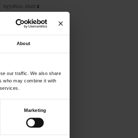
syyskuu, 2022
2
elokuu, 2022
2
kesäkuu, 2022
4
toukokuu, 2022
2
huhtikuu, 2022
2
About
maaliskuu, 2022
1
helmikuu, 2022
1
tammikuu, 2022
1
marraskuu, 2021
2
se our traffic. We also share
lokakuu, 2021
2
ers who may combine it with
syyskuu, 2021
2
 services.
kesäkuu, 2021
2
toukokuu, 2021
1
huhtikuu, 2021
2
Marketing
maaliskuu, 2021
2
helmikuu, 2021
1
joulukuu, 2020
1
marraskuu, 2020
1