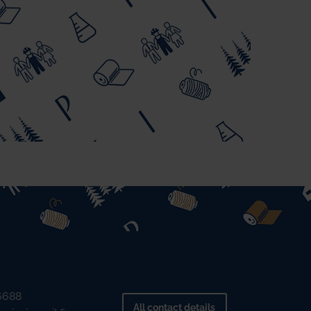
 6688
All contact details