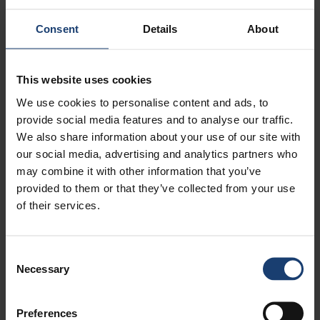
maaliskuu, 2021
2
helmikuu, 2021
1
Consent
Details
About
joulukuu, 2020
1
marraskuu, 2020
1
This website uses cookies
lokakuu, 2020
1
kesäkuu, 2020
1
We use cookies to personalise content and ads, to
toukokuu, 2020
2
provide social media features and to analyse our traffic.
huhtikuu, 2020
3
We also share information about your use of our site with
helmikuu, 2020
1
our social media, advertising and analytics partners who
may combine it with other information that you’ve
tammikuu, 2020
2
provided to them or that they’ve collected from your use
marraskuu, 2019
1
of their services.
syyskuu, 2019
1
kesäkuu, 2019
2
toukokuu, 2019
1
Consent
huhtikuu, 2019
2
Necessary
Selection
helmikuu, 2019
1
tammikuu, 2019
1
Preferences
marraskuu, 2018
1