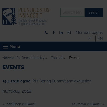
Search
Member pages
FI
EN
Menu
Network for forest industry
»
Topical
»
Events
EVENTS
19.4.2018 09:00
PI's Spring Summit and excursion
huhtikuu 2018
← edellinen kuukausi
seuraava kuukausi →