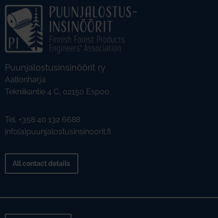
Puunjalostusinsinöörit ry
Aallonharja
Tekniikantie 4 C, 02150 Espoo
Tel. +358 40 132 6688
info(a)puunjalostusinsinoorit.fi
All contact details