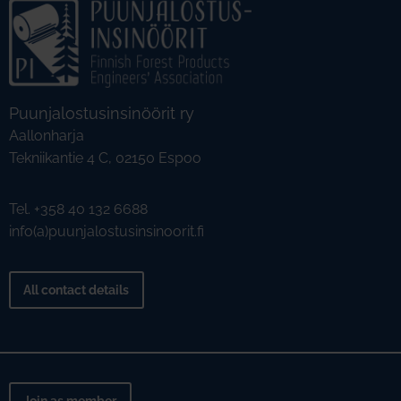
Puunjalostusinsinöörit ry
Aallonharja
Tekniikantie 4 C, 02150 Espoo
Tel. +358 40 132 6688
info(a)puunjalostusinsinoorit.fi
All contact details
Join as member