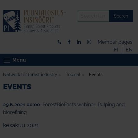
Search
Member pages
FI
EN
Menu
Network for forest industry
»
Topical
»
Events
EVENTS
29.6.2021 00:00
ForestBioFacts webinar: Pulping and
biorefining
kesäkuu 2021