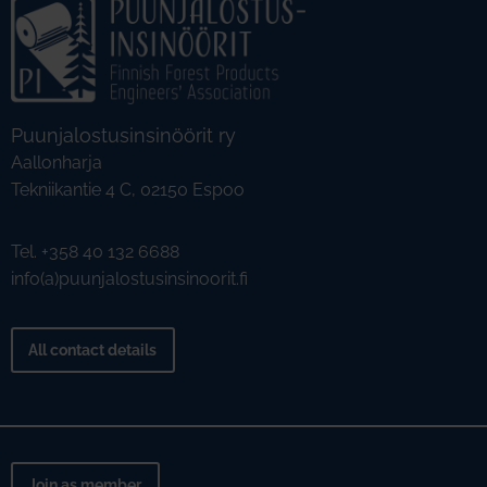
Puunjalostusinsinöörit ry
Aallonharja
Tekniikantie 4 C, 02150 Espoo
Tel. +358 40 132 6688
info(a)puunjalostusinsinoorit.fi
All contact details
Join as member