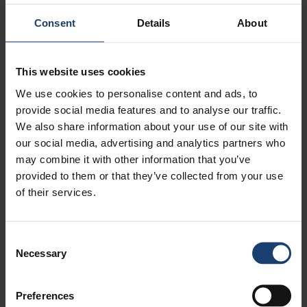
maaliskuu, 2021
2
helmikuu, 2021
1
Consent
Details
About
joulukuu, 2020
1
marraskuu, 2020
1
lokakuu, 2020
1
This website uses cookies
kesäkuu, 2020
1
We use cookies to personalise content and ads, to
toukokuu, 2020
2
provide social media features and to analyse our traffic.
huhtikuu, 2020
3
We also share information about your use of our site with
helmikuu, 2020
1
our social media, advertising and analytics partners who
tammikuu, 2020
2
may combine it with other information that you’ve
marraskuu, 2019
1
provided to them or that they’ve collected from your use
syyskuu, 2019
1
of their services.
kesäkuu, 2019
2
toukokuu, 2019
1
Consent
huhtikuu, 2019
2
Necessary
Selection
helmikuu, 2019
1
tammikuu, 2019
1
marraskuu, 2018
1
Preferences