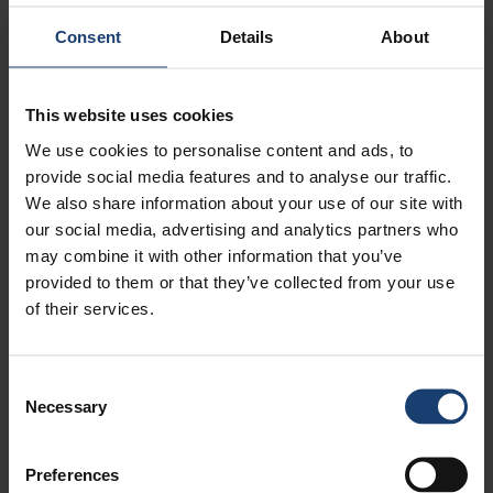
maaliskuu, 2021
2
helmikuu, 2021
1
Consent
Details
About
joulukuu, 2020
1
marraskuu, 2020
1
lokakuu, 2020
1
This website uses cookies
kesäkuu, 2020
1
We use cookies to personalise content and ads, to
toukokuu, 2020
2
provide social media features and to analyse our traffic.
huhtikuu, 2020
3
We also share information about your use of our site with
helmikuu, 2020
1
our social media, advertising and analytics partners who
tammikuu, 2020
2
may combine it with other information that you’ve
marraskuu, 2019
1
provided to them or that they’ve collected from your use
syyskuu, 2019
1
of their services.
kesäkuu, 2019
2
toukokuu, 2019
1
Consent
huhtikuu, 2019
2
Necessary
Selection
helmikuu, 2019
1
tammikuu, 2019
1
marraskuu, 2018
1
Preferences