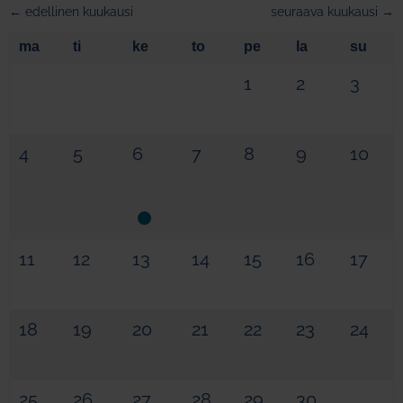
← edellinen kuukausi
seuraava kuukausi →
ma
ti
ke
to
pe
la
su
1
2
3
4
5
6
7
8
9
10
11
12
13
14
15
16
17
18
19
20
21
22
23
24
25
26
27
28
29
30