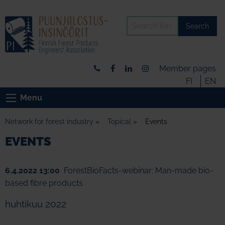
Search
Member pages
FI
EN
Menu
Network for forest industry
»
Topical
»
Events
EVENTS
6.4.2022 13:00
ForestBioFacts-webinar: Man-made bio-
based fibre products
huhtikuu 2022