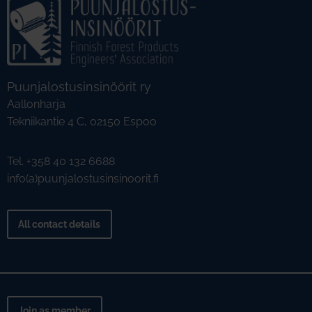
Puunjalostusinsinöörit ry
Aallonharja
Tekniikantie 4 C, 02150 Espoo
Tel. +358 40 132 6688
info(a)puunjalostusinsinoorit.fi
All contact details
Join as member