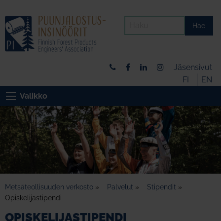
Hae
Jäsensivut
FI
EN
Valikko
Metsäteollisuuden verkosto
»
Palvelut
»
Stipendit
»
Opiskelijastipendi
OPISKELIJASTIPENDI