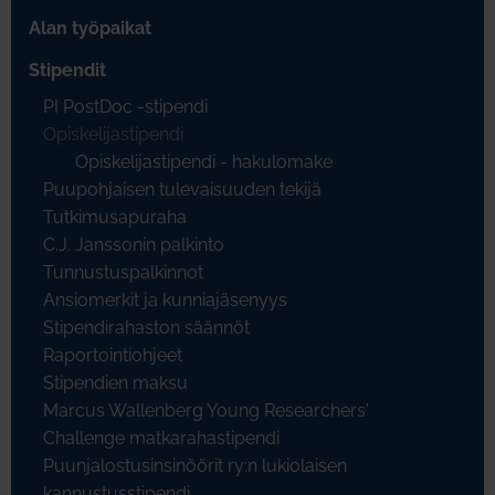
Alan työpaikat
Stipendit
PI PostDoc -stipendi
Opiskelijastipendi
Opiskelijastipendi - hakulomake
Puupohjaisen tulevaisuuden tekijä
Tutkimusapuraha
C.J. Janssonin palkinto
Tunnustuspalkinnot
Ansiomerkit ja kunniajäsenyys
Stipendirahaston säännöt
Raportointiohjeet
Stipendien maksu
Marcus Wallenberg Young Researchers'
Challenge matkarahastipendi
Puunjalostusinsinöörit ry:n lukiolaisen
kannustusstipendi