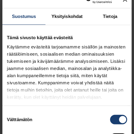
KYSY LISÄÄ
Suostumus
Yksityiskohdat
Tietoja
Tämä sivusto käyttää evästeitä
Käytämme evästeitä tarjoamamme sisällön ja mainosten
räätälöimiseen, sosiaalisen median ominaisuuksien
tukemiseen ja kävijämäärämme analysoimiseen. Lisäksi
Donika Morina
jaamme sosiaalisen median, mainosalan ja analytiikka-
projektipäällikkö, DI
alan kumppaneillemme tietoja siitä, miten käytät
donika.morina@puunjalostusinsinoorit.fi
sivustoamme. Kumppanimme voivat yhdistää näitä
tietoja muihin tietoihin, joita olet antanut heille tai joita on
kerätty, kun olet käyttänyt heidän palvelujaan.
Vetovoimaviestintä
Nuorten Forum
Suostumuksen
Stipendit ja palkinnot
Välttämätön
valinta