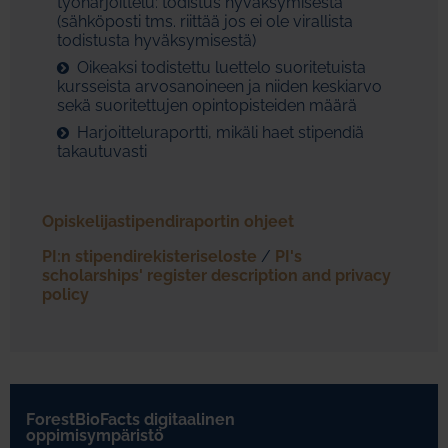
työharjoittelu: todistus hyväksymisestä
(sähköposti tms. riittää jos ei ole virallista
todistusta hyväksymisestä)
Oikeaksi todistettu luettelo suoritetuista
kursseista arvosanoineen ja niiden keskiarvo
sekä suoritettujen opintopisteiden määrä
Harjoitteluraportti, mikäli haet stipendiä
takautuvasti
Opiskelijastipendiraportin ohjeet
PI:n stipendirekisteriseloste
/
PI's
scholarships' register description and privacy
policy
ForestBioFacts digitaalinen
oppimisympäristö