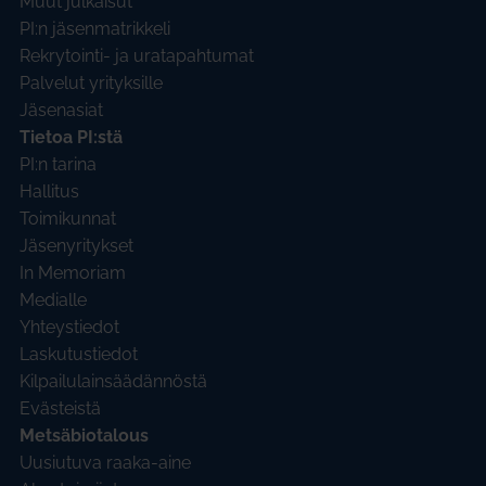
Muut julkaisut
PI:n jäsenmatrikkeli
Rekrytointi- ja uratapahtumat
Palvelut yrityksille
Jäsenasiat
Tietoa PI:stä
PI:n tarina
Hallitus
Toimikunnat
Jäsenyritykset
In Memoriam
Medialle
Yhteystiedot
Laskutustiedot
Kilpailulainsäädännöstä
Evästeistä
Metsäbiotalous
Uusiutuva raaka-aine