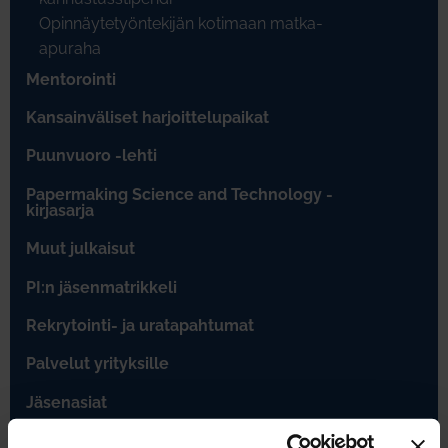
Opinnäytetyöntekijän kotimaan matka-
apuraha
Mentorointi
Kansainväliset harjoittelupaikat
Puunvuoro -lehti
Papermaking Science and Technology -
kirjasarja
Muut julkaisut
PI:n jäsenmatrikkeli
Rekrytointi- ja uratapahtumat
Palvelut yrityksille
Jäsenasiat