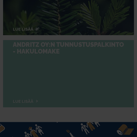
LUE LISÄÄ
ANDRITZ OY:N TUNNUSTUSPALKINTO
- HAKULOMAKE
LUE LISÄÄ