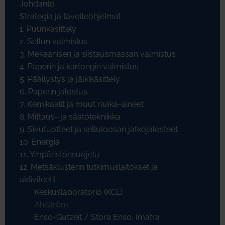
Johdanto
Strategia ja tavoiteohjelmat
1. Puunkäsittely
2. Sellun valmistus
3. Mekaanisen ja siistausmassan valmistus
4. Paperin ja kartongin valmistus
5. Päällystys ja jälkikäsittely
6. Paperin jalostus
7. Kemikaalit ja muut raaka-aineet
8. Mittaus- ja säätötekniikka
9. Sivutuotteet ja selluloosan jatkojalosteet
10. Energia
11. Ympäristönsuojelu
12. Metsäklusterin tutkimuslaitokset ja
aktiviteetit
Keskuslaboratorio (KCL)
Ahlström
Enso-Gutzeit / Stora Enso, Imatra