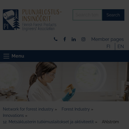
Search
Member pages
FI
EN
Menu
Network for forest industry
»
Forest Industry
»
Innovations
»
12. Metsäklusterin tutkimuslaitokset ja aktiviteetit
»
Ahlström