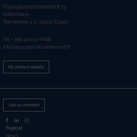
Puunjalostusinsinöörit ry
Aallonharja
Tekniikantie 4 C, 02150 Espoo
Tel. +358 40 132 6688
info(a)puunjalostusinsinoorit.fi
All contact details
Join as member
Topical
News