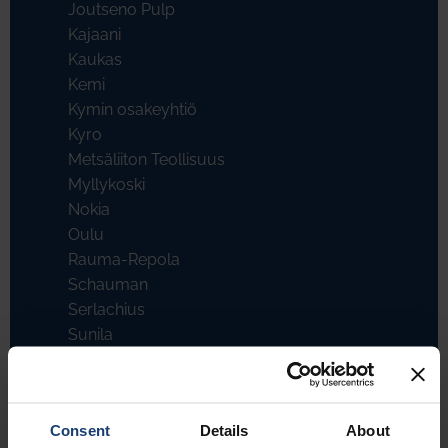
Joutseno Pulp
Kajaani
Kaukas
Kemi
Kymin osakeyhtiö
Kyro
Metsäliiton Teollisuus
Myllykoski
Nokia
Oulu
Rauma-Repola
Schauman
Serlachius
Sunila
Tampella
Tervakoski
UPM - Kymmene
Consent
Details
About
Veitsiluoto