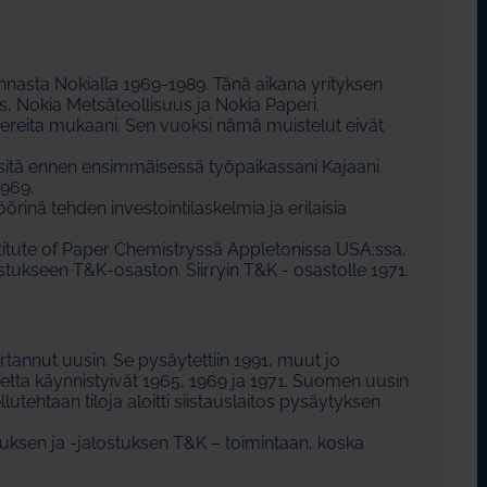
nnasta Nokialla 1969-1989. Tänä aikana yrityksen
s, Nokia Metsäteollisuus ja Nokia Paperi.
pereita mukaani. Sen vuoksi nämä muistelut eivät
i sitä ennen ensimmäisessä työpaikassani Kajaani
1969.
örinä tehden investointilaskelmia ja erilaisia
nstitute of Paper Chemistryssä Appletonissa USA:ssa.
stukseen T&K-osaston. Siirryin T&K - osastolle 1971.
rtannut uusin. Se pysäytettiin 1991, muut jo
a käynnistyivät 1965, 1969 ja 1971. Suomen uusin
llutehtaan tiloja aloitti siistauslaitos pysäytyksen
uksen ja -jalostuksen T&K – toimintaan, koska