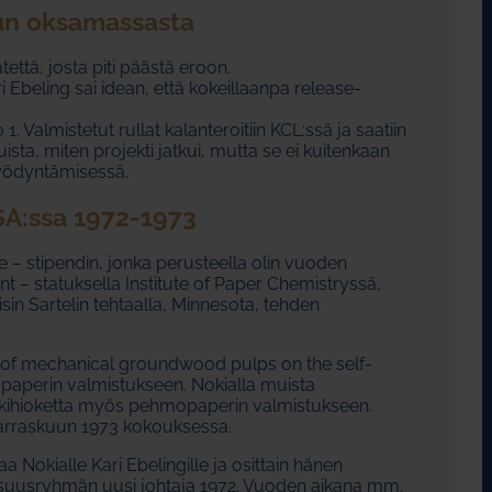
lun oksamassasta
että, josta piti päästä eroon.
Ebeling sai idean, että kokeillaanpa release-
 Valmistetut rullat kalanteroitiin KCL:ssä ja saatiin
sta, miten projekti jatkui, mutta se ei kuitenkaan
hyödyntämisessä.
SA:ssa 1972-1973
te – stipendin, jonka perusteella olin vuoden
t – statuksella Institute of Paper Chemistryssä,
isin Sartelin tehtaalla, Minnesota, tehden
fect of mechanical groundwood pulps on the self-
opaperin valmistukseen. Nokialla muista
utkihioketta myös pehmopaperin valmistukseen.
marraskuun 1973 kokouksessa.
aa Nokialle Kari Ebelingille ja osittain hänen
ollisuusryhmän uusi johtaja 1972. Vuoden aikana mm.