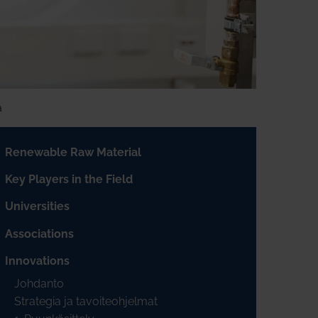
a
Renewable Raw Material
Key Players in the Field
Universities
Associations
Innovations
Johdanto
Strategia ja tavoiteohjelmat