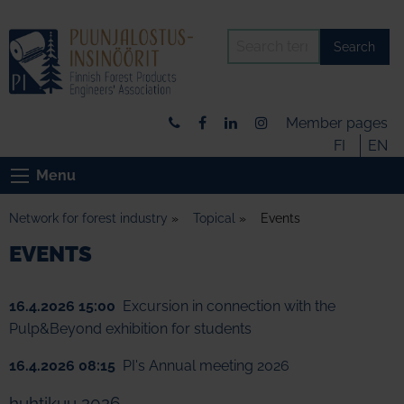
Search
Member pages
FI
EN
Menu
Network for forest industry
»
Topical
»
Events
EVENTS
16.4.2026 15:00
Excursion in connection with the
Pulp&Beyond exhibition for students
16.4.2026 08:15
PI's Annual meeting 2026
huhtikuu 2026