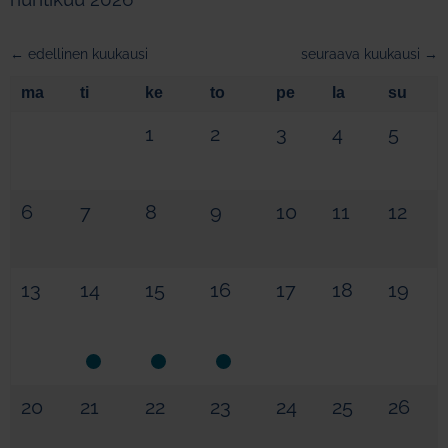
← edellinen kuukausi
seuraava kuukausi →
ma
ti
ke
to
pe
la
su
1
2
3
4
5
6
7
8
9
10
11
12
13
14
15
16
17
18
19
20
21
22
23
24
25
26