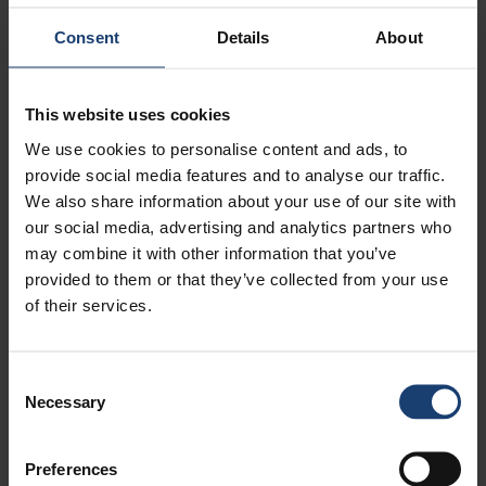
maaliskuu, 2021
2
helmikuu, 2021
1
Consent
Details
About
joulukuu, 2020
1
marraskuu, 2020
1
lokakuu, 2020
1
This website uses cookies
kesäkuu, 2020
1
We use cookies to personalise content and ads, to
toukokuu, 2020
2
provide social media features and to analyse our traffic.
huhtikuu, 2020
3
We also share information about your use of our site with
helmikuu, 2020
1
our social media, advertising and analytics partners who
tammikuu, 2020
2
may combine it with other information that you’ve
marraskuu, 2019
1
provided to them or that they’ve collected from your use
syyskuu, 2019
1
of their services.
kesäkuu, 2019
2
toukokuu, 2019
1
Consent
huhtikuu, 2019
2
Necessary
Selection
helmikuu, 2019
1
tammikuu, 2019
1
marraskuu, 2018
1
Preferences