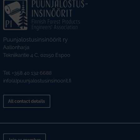
Puunjalostusinsinöörit ry
Aallonharja
Tekniikantie 4 C, 02150 Espoo
Tel. +358 40 132 6688
info(a)puunjalostusinsinoorit.fi
All contact details
Join as member