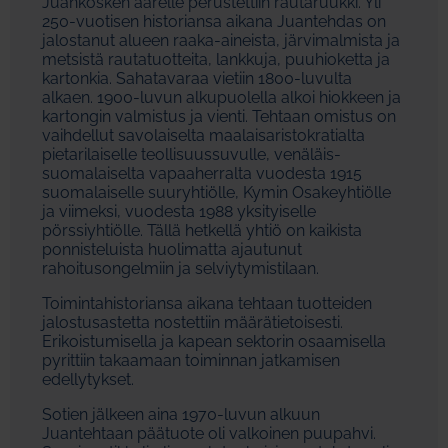
Juankosken äärelle perustettiin rautaruukki. Yli
250-vuotisen historiansa aikana Juantehdas on
jalostanut alueen raaka-aineista, järvimalmista ja
metsistä rautatuotteita, lankkuja, puuhioketta ja
kartonkia. Sahatavaraa vietiin 1800-luvulta
alkaen. 1900-luvun alkupuolella alkoi hiokkeen ja
kartongin valmistus ja vienti. Tehtaan omistus on
vaihdellut savolaiselta maalaisaristokratialta
pietarilaiselle teollisuussuvulle, venäläis-
suomalaiselta vapaaherralta vuodesta 1915
suomalaiselle suuryhtiölle, Kymin Osakeyhtiölle
ja viimeksi, vuodesta 1988 yksityiselle
pörssiyhtiölle. Tällä hetkellä yhtiö on kaikista
ponnisteluista huolimatta ajautunut
rahoitusongelmiin ja selviytymistilaan.
Toimintahistoriansa aikana tehtaan tuotteiden
jalostusastetta nostettiin määrätietoisesti.
Erikoistumisella ja kapean sektorin osaamisella
pyrittiin takaamaan toiminnan jatkamisen
edellytykset.
Sotien jälkeen aina 1970-luvun alkuun
Juantehtaan päätuote oli valkoinen puupahvi.