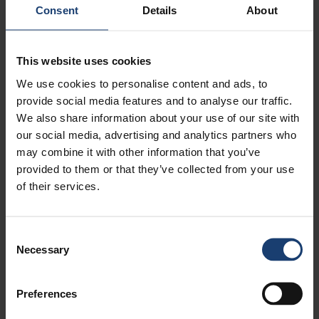
Consent
Details
About
1. Puunkäsittely
2. Sellun valmistus
3. Mekaanisen ja siistausmassan valmistus
This website uses cookies
4. Paperin ja kartongin valmistus
We use cookies to personalise content and ads, to
4.1. Paino- ja kirjoituspaperien kehitys 1970-
provide social media features and to analyse our traffic.
90- luvuilla
We also share information about your use of our site with
4.2. Toisen sukupolven sc-konsepti
our social media, advertising and analytics partners who
(Jämsänkoski PK5)
may combine it with other information that you’ve
4.3. Kolmannen sukupolven sc-konsepti
provided to them or that they’ve collected from your use
(Jämsänkoski PK6)
of their services.
4.4. WSOP-paperi
4.5. FCO (Kirkniemi Galerie Lite)
4.6. Galerie Fine (Kirkniemi)
Consent
4.7. Kevytpainopaperi (Kaipola)
Necessary
Selection
4.8. Uusi MFC paperi Kymtech, Voikkaa PM
11
Preferences
4.9. Vaalea sc-paperi (Myllykoski My Plus)
4.10. Release-paperista Tervasaaren