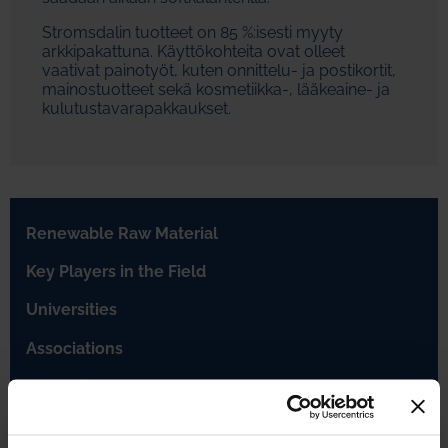
Stromsdalin tuotteet on 85 %:isesti myyty
arkkipakattuna. Käyttökohteita ovat olleet
vaativat painotyöt, kuten onnittelu- ja postikortit,
mainostuotteet sekä kosmetiikka-, lääkeaine- ja
kulutustavarapakkaukset.
Renewable Raw Material
Key Players in the Field
Universities
Associations
Innovations
Johdanto
Strategia ja tavoiteohjelmat