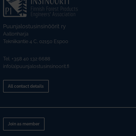
Puunjalostusinsinöörit ry
Aallonharja
Tekniikantie 4 C, 02150 Espoo
Tel. +358 40 132 6688
info(a)puunjalostusinsinoorit.fi
All contact details
Join as member