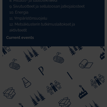
8. Mittaus- ja säätötekniikka
9. Sivutuotteet ja selluloosan jatkojalosteet
10. Energia
11. Ympäristönsuojelu
12. Metsäklusterin tutkimuslaitokset ja
aktiviteetit
Current events