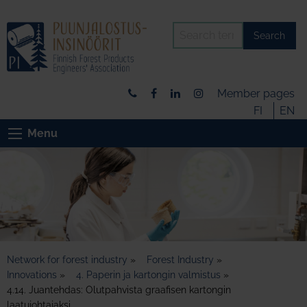
Search
Member pages
FI
EN
Menu
Network for forest industry
»
Forest Industry
»
Innovations
»
4. Paperin ja kartongin valmistus
»
4.14. Juantehdas: Olutpahvista graafisen kartongin
laatujohtajaksi