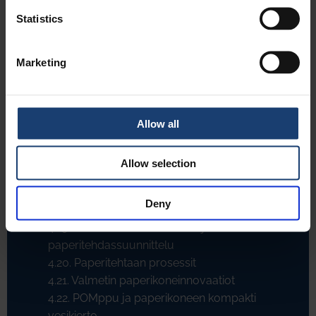
kantava voima
Statistics
4.11. Korkeahuokoinen säkkipaperi
(Tervasaari)
Marketing
4.12. Nestepakkauskartonki
4.13. Tapettikartonki
4.14. Juantehdas: Olutpahvista graafisen
kartongin laatujohtajaksi
Allow all
4.15. Silikonointi paperikoneella
4.16. Tako ja taivekartongin valmistuksen
Allow selection
kehitys 1950-2010
4.17. Pilvilinerin valmistus Kemi Oy:ssä
Deny
4.18. Absorbex laminaattipaperi
4.19. Kokonaisvaltainen sellu- ja
paperitehdassuunnittelu
4.20. Paperitehtaan prosessit
4.21. Valmetin paperikoneinnovaatiot
4.22. POMppu ja paperikoneen kompakti
vesikierto