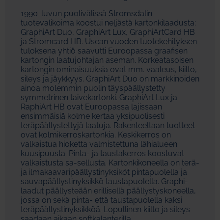
1990-luvun puolivälissä Stromsdalin
tuotevalikoima koostui neljästä kartonkilaadusta:
GraphiArt Duo, GraphiArt Lux, GraphiArtCard HB
ja Stromcard HB. Usean vuoden tuotekehityksen
tuloksena yhtiö saavutti Euroopassa graafisen
kartongin laatujohtajan aseman. Korkeatasoisen
kartongin ominaisuuksia ovat mm. vaaleus, kiilto,
sileys ja jäykkyys. GraphiArt Duo on markkinoiden
ainoa molemmin puolin täyspäällystetty
symmetrinen taivekartonki. GraphiArt Lux ja
RaphiArt HB ovat Euroopassa lajissaan
ensimmäisiä kolme kertaa yksipuolisesti
teräpäällystettyjä laatuja. Rakenteeltaan tuotteet
ovat kolmikerroskartonkia. Keskikerros on
valkaistua hioketta valmistettuna lähialueen
kuusipuusta. Pinta- ja taustakerros koostuvat
valkaistusta sa-sellusta. Kartonkikoneella on terä-
ja ilmakaavaripäällystinyksiköt pintapuolella ja
sauvapäällystinyksikkö taustapuolella. Graphi-
laadut päällysteään erillisellä päällystyskoneella,
jossa on sekä pinta- että taustapuolella kaksi
teräpäällystinyksikköä. Lopullinen kiilto ja sileys
saadaan aikaan softkalanterilla.