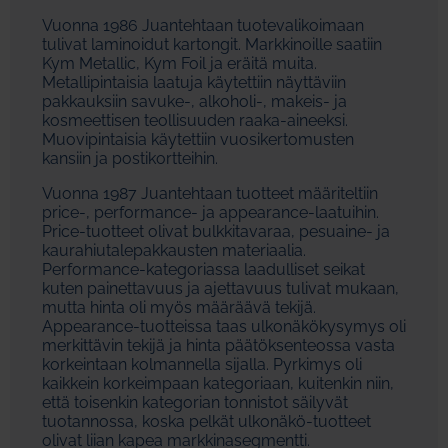
Vuonna 1986 Juantehtaan tuotevalikoimaan
tulivat laminoidut kartongit. Markkinoille saatiin
Kym Metallic, Kym Foil ja eräitä muita.
Metallipintaisia laatuja käytettiin näyttäviin
pakkauksiin savuke-, alkoholi-, makeis- ja
kosmeettisen teollisuuden raaka-aineeksi.
Muovipintaisia käytettiin vuosikertomusten
kansiin ja postikortteihin.
Vuonna 1987 Juantehtaan tuotteet määriteltiin
price-, performance- ja appearance-laatuihin.
Price-tuotteet olivat bulkkitavaraa, pesuaine- ja
kaurahiutalepakkausten materiaalia.
Performance-kategoriassa laadulliset seikat
kuten painettavuus ja ajettavuus tulivat mukaan,
mutta hinta oli myös määräävä tekijä.
Appearance-tuotteissa taas ulkonäkökysymys oli
merkittävin tekijä ja hinta päätöksenteossa vasta
korkeintaan kolmannella sijalla. Pyrkimys oli
kaikkein korkeimpaan kategoriaan, kuitenkin niin,
että toisenkin kategorian tonnistot säilyvät
tuotannossa, koska pelkät ulkonäkö-tuotteet
olivat liian kapea markkinasegmentti.