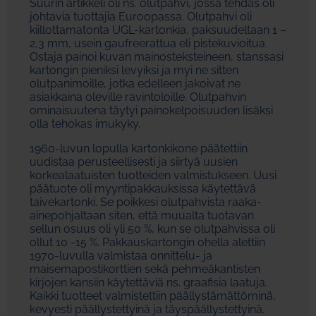
Suurin artikkeli oli ns. olutpahvi, jossa tehdas oli
johtavia tuottajia Euroopassa. Olutpahvi oli
kiillottamatonta UGL-kartonkia, paksuudeltaan 1 –
2,3 mm, usein gaufreerattua eli pistekuvioitua.
Ostaja painoi kuvan mainosteksteineen, stanssasi
kartongin pieniksi levyiksi ja myi ne sitten
olutpanimoille, jotka edelleen jakoivat ne
asiakkaina oleville ravintoloille. Olutpahvin
ominaisuutena täytyi painokelpoisuuden lisäksi
olla tehokas imukyky.
1960-luvun lopulla kartonkikone päätettiin
uudistaa perusteellisesti ja siirtyä uusien
korkealaatuisten tuotteiden valmistukseen. Uusi
päätuote oli myyntipakkauksissa käytettävä
taivekartonki. Se poikkesi olutpahvista raaka-
ainepohjaltaan siten, että muualta tuotavan
sellun osuus oli yli 50 %, kun se olutpahvissa oli
ollut 10 -15 %. Pakkauskartongin ohella alettiin
1970-luvulla valmistaa onnittelu- ja
maisemapostikorttien sekä pehmeäkantisten
kirjojen kansiin käytettäviä ns. graafisia laatuja.
Kaikki tuotteet valmistettiin päällystämättöminä,
kevyesti päällystettyinä ja täyspäällystettyinä.