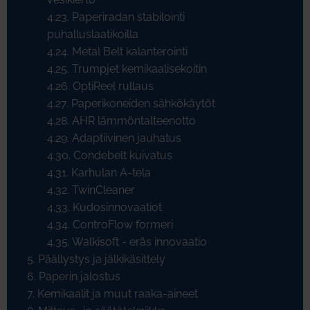
4.23. Paperiradan stabilointi
puhalluslaatikoilla
4.24. Metal Belt kalanterointi
4.25. Trumpjet kemikaalisekoitin
4.26. OptiReel rullaus
4.27. Paperikoneiden sähkökäytöt
4.28. AHR lämmöntalteenotto
4.29. Adaptiivinen jauhatus
4.30. Condebelt kuivatus
4.31. Karhulan A-tela
4.32. TwinCleaner
4.33. Kudosinnovaatiot
4.34. ControFlow formeri
4.35. Walkisoft - eräs innovaatio
5. Päällystys ja jälkikäsittely
6. Paperin jalostus
7. Kemikaalit ja muut raaka-aineet