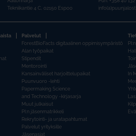
Aallonharja
Puh. +358 40 13
Tekniikantie 4 C, 02150 Espoo
info(a)puunjalostu
aista
Palvelut
Tie
ForestBioFacts digitaalinen oppimisympäristö
PI:n
Alan työpaikat
Hal
mat
Stipendit
Toi
Mentorointi
Jäs
Kansainväliset harjoittelupaikat
In 
Puunvuoro -lehti
Med
Papermaking Science
Yht
and Technology -kirjasarja
Las
Muut julkaisut
Kil
PI:n jäsenmatrikkeli
Evä
Rekrytointi- ja uratapahtumat
Palvelut yrityksille
Jäsenasiat