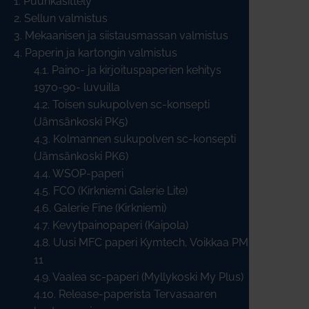
1. Puunkäsittely
2. Sellun valmistus
3. Mekaanisen ja siistausmassan valmistus
4. Paperin ja kartongin valmistus
4.1. Paino- ja kirjoituspaperien kehitys
1970-90- luvuilla
4.2. Toisen sukupolven sc-konsepti
(Jämsänkoski PK5)
4.3. Kolmannen sukupolven sc-konsepti
(Jämsänkoski PK6)
4.4. WSOP-paperi
4.5. FCO (Kirkniemi Galerie Lite)
4.6. Galerie Fine (Kirkniemi)
4.7. Kevytpainopaperi (Kaipola)
4.8. Uusi MFC paperi Kymtech, Voikkaa PM
11
4.9. Vaalea sc-paperi (Myllykoski My Plus)
4.10. Release-paperista Tervasaaren