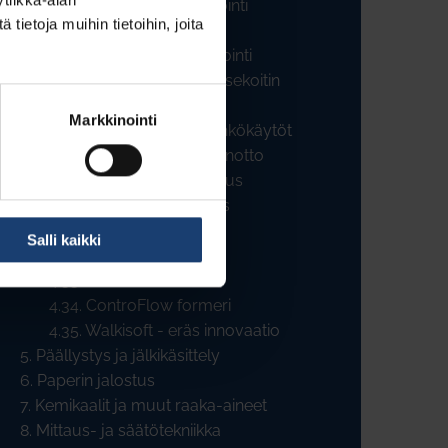
4.23. Paperiradan stabilointi
ietoja muihin tietoihin, joita
puhalluslaatikoilla
4.24. Metal Belt kalanterointi
4.25. Trumpjet kemikaalisekoitin
4.26. OptiReel rullaus
Markkinointi
4.27. Paperikoneiden sähkökäytöt
4.28. AHR lämmöntalteenotto
4.29. Adaptiivinen jauhatus
4.30. Condebelt kuivatus
4.31. Karhulan A-tela
Salli kaikki
4.32. TwinCleaner
4.33. Kudosinnovaatiot
4.34. ControFlow formeri
4.35. Walkisoft - eräs innovaatio
5. Päällystys ja jälkikäsittely
6. Paperin jalostus
7. Kemikaalit ja muut raaka-aineet
8. Mittaus- ja säätötekniikka