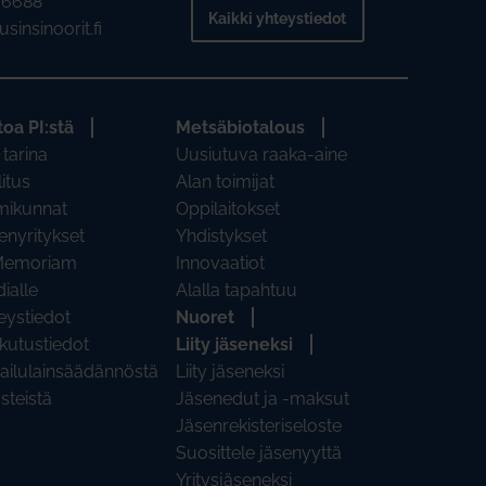
2 6688
Kaikki yhteystiedot
sinsinoorit.fi
toa PI:stä
Metsäbiotalous
 tarina
Uusiutuva raaka-aine
litus
Alan toimijat
mikunnat
Oppilaitokset
enyritykset
Yhdistykset
Memoriam
Innovaatiot
ialle
Alalla tapahtuu
eystiedot
Nuoret
kutustiedot
Liity jäseneksi
pailulainsäädännöstä
Liity jäseneksi
steistä
Jäsenedut ja -maksut
Jäsenrekisteriseloste
Suosittele jäsenyyttä
Yritysjäseneksi