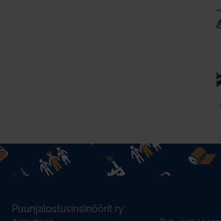
Puunjalostusinsinöörit ry