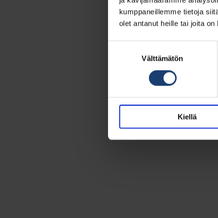
kumppaneillemme tietoja siitä
olet antanut heille tai joita o
Suostumuksen
valinta
Välttämätön
Kiellä