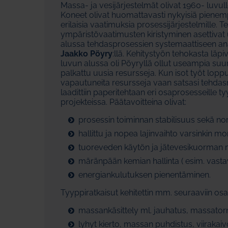
Massa- ja vesijärjestelmät olivat 1960- luvulle
Koneet olivat huomattavasti nykyisiä pienempi
erilaisia vaatimuksia prosessijärjestelmille.
ympäristövaatimusten kiristyminen asettivat 
alussa tehdasprosessien systemaattiseen ana
Jaakko Pöyry
:llä. Kehitystyön tehokasta läp
luvun alussa oli Pöyryllä ollut useampia suur
palkattu uusia resursseja. Kun isot työt lopp
vapautuneita resursseja vaan satsasi tehdas
laadittiin paperitehtaan eri osaprosesseille tyy
projekteissa. Päätavoitteina olivat:
prosessin toiminnan stabilisuus sekä nor
hallittu ja nopea lajinvaihto varsinkin mon
tuoreveden käytön ja jätevesikuorman
märänpään kemian hallinta ( esim. vasta
energiankulutuksen pienentäminen.
Tyyppiratkaisut kehitettin mm. seuraaviin osa
massankäsittely ml. jauhatus, massatorni
lyhyt kierto, massan puhdistus, viirakaiv