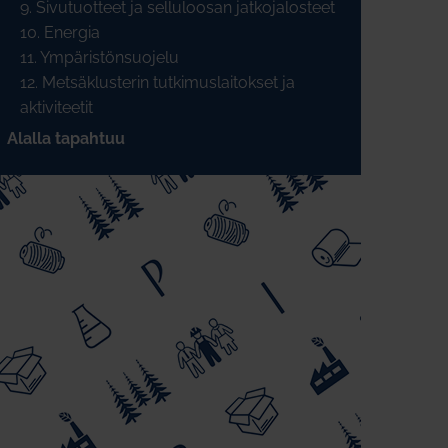
9. Sivutuotteet ja selluloosan jatkojalosteet
10. Energia
11. Ympäristönsuojelu
12. Metsäklusterin tutkimuslaitokset ja
aktiviteetit
Alalla tapahtuu