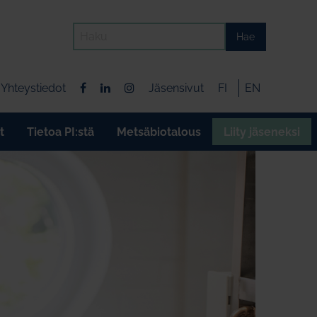
Hae
Yhteystiedot
Jäsensivut
FI
EN
t
Tietoa PI:stä
Metsäbiotalous
Liity jäseneksi