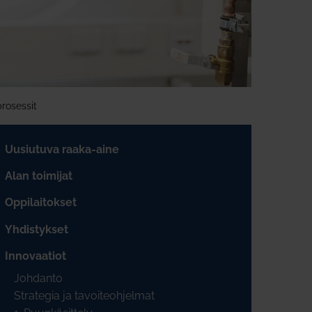
prosessit
Uusiutuva raaka-aine
Alan toimijat
Oppilaitokset
Yhdistykset
Innovaatiot
Johdanto
Strategia ja tavoiteohjelmat