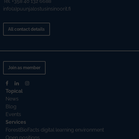
Tel. +358 40 132 6688
info(a)puunjalostusinsinoorit.fi
All contact details
Join as member
Topical
News
Blog
Events
Services
ForestBioFacts digital learning environment
Open positions