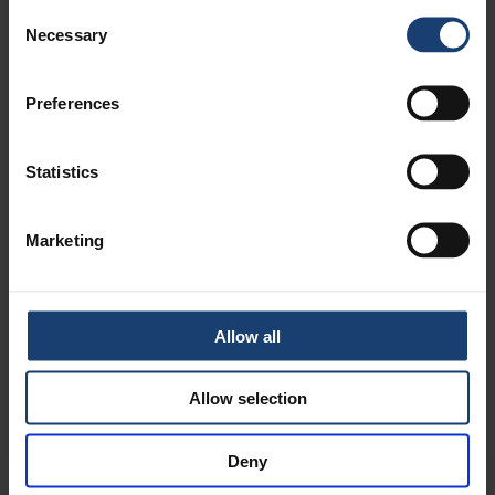
Consent
uudistettiin jälleen ja uusina elementteinä tuli
Necessary
kuvioihin Metson ja Endress Hauserin yhdessä
Selection
kehittämä kenttälaiteiden ja ylemmän
järjestelmän kommunikaatio-/ käyttöliittymä
teknologia FDT. Cormeciin tuli mukaan optisten
Preferences
kirkasteiden mittaus UV-LED valonlähteiden
kehityksen mahdollistamana. Tämän viidennen
generaation valkaisun mittalaitteet saivat nimet
Statistics
CORMEC-5 ja POLAROX-5 ja omat kemiallisen
massan ja muiden sovellusten mittalaitetyypit
säilyivät. Kehittäjistä mainittakoon Matti Törmänen
Marketing
UV kirkasteiden mittaustekniikan kehittäjänä
Cormeciin.
Allow all
Allow selection
Renewable Raw Material
Key Players in the Field
Deny
Universities