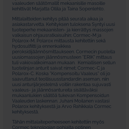
vaaleuden säätömallit mekaanisille masoille
kehittivät Marjatta Ollila ja Taina Sopenlehto.
Mittalaitteiden kehitys pitää seurata aikaa ja
asiakastarvetta. Kehityksen tuloksena Syntyi uusi
tuoteperhe mekaanisten- ja kierrättys massojen
valkaisun ohjausratkaisuihin; Cormec-M ja
Polarox-M. Polarox mittausta kehitettiin sekä
hydosulfiitti ja ennenkaikkea
peroksidijäännösmittaukseen. Cormecin puolella
uusiomassojen jäännösmusteen ”ERIK” mittaus
tuli vakiovalikoimaan mukaan. Kemiallisen sellun
tuotelinjan anturit saivat nimet; Cormec-C ja
Polarox-C. Koska ”Kompensoitu Vaaleus” oli jo
saavuttanut teollisuusstandardin aseman, niin
uusi anturijärjestelmä voitiin rakentaa sujuvasti
vaaleus- ja jäännösantureita sisältäväksi
mukaanlukien säätöä tukevan Kompensoidun
Vaaleuden laskennan. Juhani Moilanen vastasi
Polarox kehityksestä ja Arvo Rahikkala Cormec
kehityksestä.
Tähän mittalaiteperheeseen kehitettiin myös
Cormec teknologian pohjalta optinen