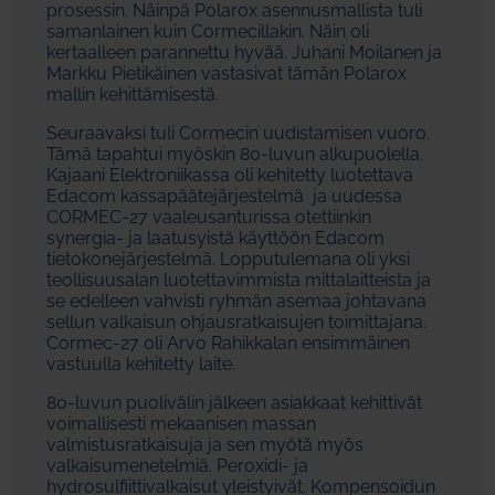
prosessin. Näinpä Polarox asennusmallista tuli
samanlainen kuin Cormecillakin. Näin oli
kertaalleen parannettu hyvää. Juhani Moilanen ja
Markku Pietikäinen vastasivat tämän Polarox
mallin kehittämisestä.
Seuraavaksi tuli Cormecin uudistamisen vuoro.
Tämä tapahtui myöskin 80-luvun alkupuolella.
Kajaani Elektroniikassa oli kehitetty luotettava
Edacom kassapäätejärjestelmä ja uudessa
CORMEC-27 vaaleusanturissa otettiinkin
synergia- ja laatusyistä käyttöön Edacom
tietokonejärjestelmä. Lopputulemana oli yksi
teollisuusalan luotettavimmista mittalaitteista ja
se edelleen vahvisti ryhmän asemaa johtavana
sellun valkaisun ohjausratkaisujen toimittajana.
Cormec-27 oli Arvo Rahikkalan ensimmäinen
vastuulla kehitetty laite.
80-luvun puolivälin jälkeen asiakkaat kehittivät
voimallisesti mekaanisen massan
valmistusratkaisuja ja sen myötä myös
valkaisumenetelmiä. Peroxidi- ja
hydrosulfiittivalkaisut yleistyivät. Kompensoidun