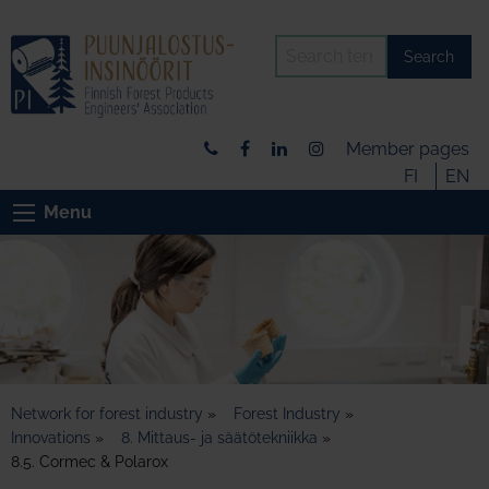
Search
Member pages
FI
EN
Menu
Network for forest industry
»
Forest Industry
»
Innovations
»
8. Mittaus- ja säätötekniikka
»
8.5. Cormec & Polarox