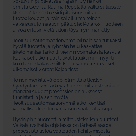
70-luvun puolivälissä Kajaani Oy hankki
omistukseensa Rauma Repolalta valkaisuliuosten
kloori- / klooridioksidi pitoisuusmittarin
tuoteoikeudet ja näin sai alkunsa toinen
valkaisuautomaation päätuote; Polarox. Tuotteen
arvoa ei tosin vielä silloin täysin ymmärretty.
Teollisuusautomaatioryhmä oli näin saanut kaksi
hyvää tuotetta ja ryhmän halu kasvattaa
liiketoimintaa tarkoitti viennin voimakasta kasvua.
Kaukaiset ulkomaat tulivat tutuiksi niin myynti-
kuin tekniikkakavereillekin ja samoin kaukaiset
ulkomaiset vieraat Kajaanissa.
Toinen merkittävä oppi oli mittalaitteiden
hyödyntämisen tärkeys. Uuden mittaustekniikan
mahdollisuudet prosessien ohjauksessa
tunnistettiin ja sen myötä
Teollisuusautomaatioryhmä alkoi kehittää
voimallisesti sellun valkaisun säätöratkaisuja.
Hyvin pian huomattiin mittaustekniikan puutteet.
Valkaisuvaihetta ohjatessa on tärkeää saada
prosessista tietoa vaaleuden kehittymisestä