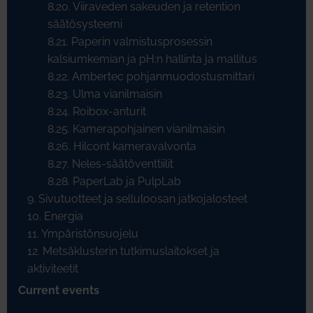
8.20. Viiraveden sakeuden ja retention
säätösysteemi
8.21. Paperin valmistusprosessin
kalsiumkemian ja pH:n hallinta ja mallitus
8.22. Ambertec pohjanmuodostusmittari
8.23. Ulma vianilmaisin
8.24. Roibox-anturit
8.25. Kamerapohjainen vianilmaisin
8.26. Hilcont kameravalvonta
8.27. Neles-säätöventtiilit
8.28. PaperLab ja PulpLab
9. Sivutuotteet ja selluloosan jatkojalosteet
10. Energia
11. Ympäristönsuojelu
12. Metsäklusterin tutkimuslaitokset ja
aktiviteetit
Current events