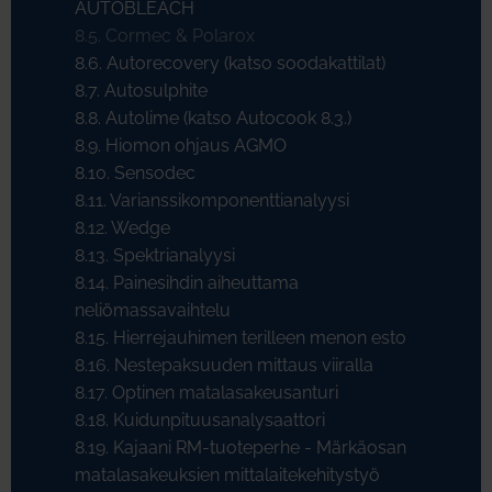
AUTOBLEACH
8.5. Cormec & Polarox
8.6. Autorecovery (katso soodakattilat)
8.7. Autosulphite
8.8. Autolime (katso Autocook 8.3.)
8.9. Hiomon ohjaus AGMO
8.10. Sensodec
8.11. Varianssikomponenttianalyysi
8.12. Wedge
8.13. Spektrianalyysi
8.14. Painesihdin aiheuttama
neliömassavaihtelu
8.15. Hierrejauhimen terilleen menon esto
8.16. Nestepaksuuden mittaus viiralla
8.17. Optinen matalasakeusanturi
8.18. Kuidunpituusanalysaattori
8.19. Kajaani RM-tuoteperhe - Märkäosan
matalasakeuksien mittalaitekehitystyö