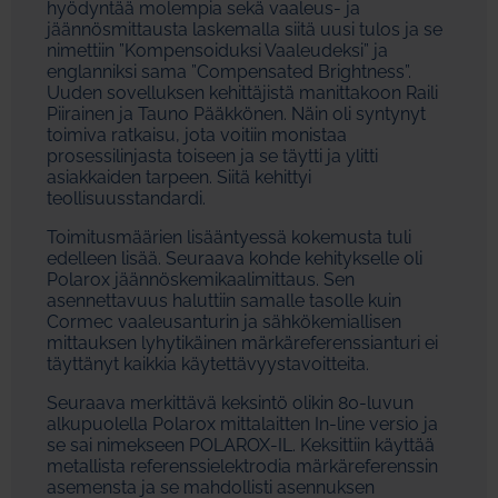
hyödyntää molempia sekä vaaleus- ja
jäännösmittausta laskemalla siitä uusi tulos ja se
nimettiin ”Kompensoiduksi Vaaleudeksi” ja
englanniksi sama ”Compensated Brightness”.
Uuden sovelluksen kehittäjistä manittakoon Raili
Piirainen ja Tauno Pääkkönen. Näin oli syntynyt
toimiva ratkaisu, jota voitiin monistaa
prosessilinjasta toiseen ja se täytti ja ylitti
asiakkaiden tarpeen. Siitä kehittyi
teollisuusstandardi.
Toimitusmäärien lisääntyessä kokemusta tuli
edelleen lisää. Seuraava kohde kehitykselle oli
Polarox jäännöskemikaalimittaus. Sen
asennettavuus haluttiin samalle tasolle kuin
Cormec vaaleusanturin ja sähkökemiallisen
mittauksen lyhytikäinen märkäreferenssianturi ei
täyttänyt kaikkia käytettävyystavoitteita.
Seuraava merkittävä keksintö olikin 80-luvun
alkupuolella Polarox mittalaitten In-line versio ja
se sai nimekseen POLAROX-IL. Keksittiin käyttää
metallista referenssielektrodia märkäreferenssin
asemensta ja se mahdollisti asennuksen