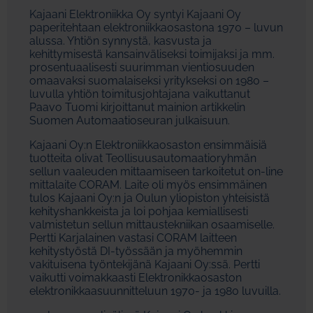
Kajaani Elektroniikka Oy syntyi Kajaani Oy
paperitehtaan elektroniikkaosastona 1970 – luvun
alussa. Yhtiön synnystä, kasvusta ja
kehittymisestä kansainväliseksi toimijaksi ja mm.
prosentuaalisesti suurimman vientiosuuden
omaavaksi suomalaiseksi yritykseksi on 1980 –
luvulla yhtiön toimitusjohtajana vaikuttanut
Paavo Tuomi kirjoittanut mainion artikkelin
Suomen Automaatioseuran julkaisuun.
Kajaani Oy:n Elektroniikkaosaston ensimmäisiä
tuotteita olivat Teollisuusautomaatioryhmän
sellun vaaleuden mittaamiseen tarkoitetut on-line
mittalaite CORAM. Laite oli myös ensimmäinen
tulos Kajaani Oy:n ja Oulun yliopiston yhteisistä
kehityshankkeista ja loi pohjaa kemiallisesti
valmistetun sellun mittaustekniikan osaamiselle.
Pertti Karjalainen vastasi CORAM laitteen
kehitystyöstä DI-työssään ja myöhemmin
vakituisena työntekijänä Kajaani Oy:ssä. Pertti
vaikutti voimakkaasti Elektronikkaosaston
elektronikkaasuunnitteluun 1970- ja 1980 luvuilla.