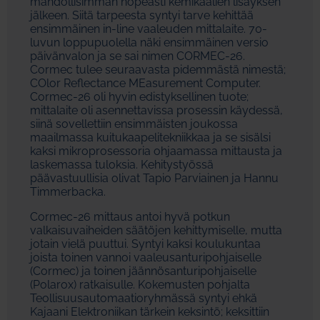
mahdollisimman nopeasti kemikaalien lisäyksen
jälkeen. Siitä tarpeesta syntyi tarve kehittää
ensimmäinen in-line vaaleuden mittalaite. 70-
luvun loppupuolella näki ensimmäinen versio
päivänvalon ja se sai nimen CORMEC-26.
Cormec tulee seuraavasta pidemmästä nimestä;
COlor Reflectance MEasurement Computer.
Cormec-26 oli hyvin edistyksellinen tuote;
mittalaite oli asennettavissa prosessin käydessä,
siinä sovellettiin ensimmäisten joukossa
maailmassa kuitukaapelitekniikkaa ja se sisälsi
kaksi mikroprosessoria ohjaamassa mittausta ja
laskemassa tuloksia. Kehitystyössä
päävastuullisia olivat Tapio Parviainen ja Hannu
Timmerbacka.
Cormec-26 mittaus antoi hyvä potkun
valkaisuvaiheiden säätöjen kehittymiselle, mutta
jotain vielä puuttui. Syntyi kaksi koulukuntaa
joista toinen vannoi vaaleusanturipohjaiselle
(Cormec) ja toinen jäännösanturipohjaiselle
(Polarox) ratkaisulle. Kokemusten pohjalta
Teollisuusautomaatioryhmässä syntyi ehkä
Kajaani Elektroniikan tärkein keksintö; keksittiin