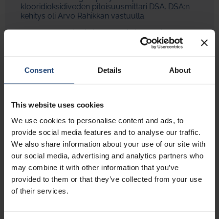
klooridioksidiveden pitoisuusmittari DSA. DSA:n
kehitys oli Arvo Rahikkan vastuulla.
90-luvun puolivälin jälkeen oli aika uudistaa
mittalaittet. Cormec mittalaittessa olimme
soveltaneet alusta lähtien halogeenilamppua
valonlähteenä. LED valonlähdeteknologian
kehitys oli voimallista ja kun riittävän voimakas
Consent
Details
About
sininen LED oli kaupallisesti saatavilla oli meillä
mahdollisuus siirtyä uudelle tasolle massojen
vaaleuden mittausteknologiassa.
This website uses cookies
Instrumentoitijärjestelmien kehitys ja
kompesoidun vaaleuden säätömallin yleinen
We use cookies to personalise content and ads, to
tuntemus johti myös siihen, ettei erillistä
provide social media features and to analyse our traffic.
laskentayksikköä sitä varten tarvittu. Näinpä
We also share information about your use of our site with
uudet CORMEC-i ja POLAROX-i mittalaitteet
olivatkin lähetintyyppisiä jälleen ja edellisen
our social media, advertising and analytics partners who
generaation mukaan omat lähettintyypit
may combine it with other information that you’ve
kemiallisen sellun ja mekaanisten-/
provided to them or that they’ve collected from your use
uusiomassojen valmistuslinjoille. Arvo Rahikkala
of their services.
jatkoi Cormec laitteiden kehitystä ja Seppo
Puumalainen Polarox –laitteen kehitystä.
2000-luvun puolivälin jälkeen lähettimen