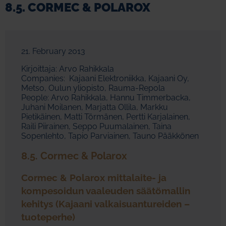
8.5. CORMEC & POLAROX
21. February 2013
Kirjoittaja: Arvo Rahikkala
Companies: Kajaani Elektroniikka, Kajaani Oy,
Metso, Oulun yliopisto, Rauma-Repola
People: Arvo Rahikkala, Hannu Timmerbacka,
Juhani Moilanen, Marjatta Ollila, Markku
Pietikäinen, Matti Törmänen, Pertti Karjalainen,
Raili Piirainen, Seppo Puumalainen, Taina
Sopenlehto, Tapio Parviainen, Tauno Pääkkönen
8.5. Cormec & Polarox
Cormec & Polarox mittalaite- ja
kompesoidun vaaleuden säätömallin
kehitys (Kajaani valkaisuantureiden –
tuoteperhe)