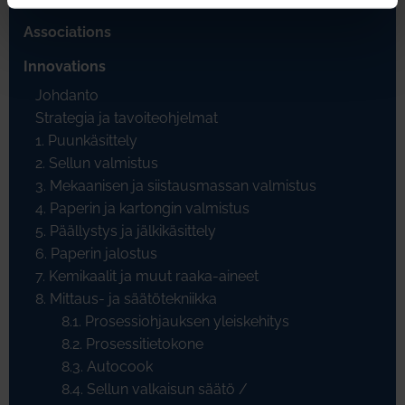
Associations
Innovations
Johdanto
Strategia ja tavoiteohjelmat
1. Puunkäsittely
2. Sellun valmistus
3. Mekaanisen ja siistausmassan valmistus
4. Paperin ja kartongin valmistus
5. Päällystys ja jälkikäsittely
6. Paperin jalostus
7. Kemikaalit ja muut raaka-aineet
8. Mittaus- ja säätötekniikka
8.1. Prosessiohjauksen yleiskehitys
8.2. Prosessitietokone
8.3. Autocook
8.4. Sellun valkaisun säätö /