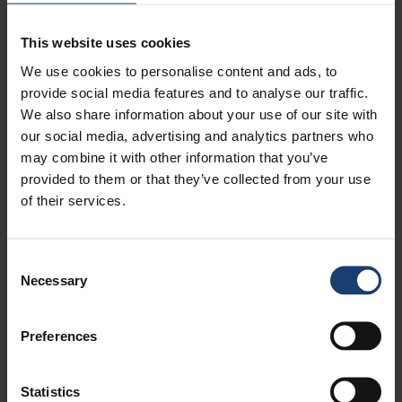
8.17. Optinen matalasakeusanturi
This website uses cookies
8.18. Kuidunpituusanalysaattori
8.19. Kajaani RM-tuoteperhe - Märkäosan
We use cookies to personalise content and ads, to
matalasakeuksien mittalaitekehitystyö
provide social media features and to analyse our traffic.
8.20. Viiraveden sakeuden ja retention
We also share information about your use of our site with
säätösysteemi
our social media, advertising and analytics partners who
8.21. Paperin valmistusprosessin
may combine it with other information that you’ve
kalsiumkemian ja pH:n hallinta ja mallitus
provided to them or that they’ve collected from your use
of their services.
8.22. Ambertec pohjanmuodostusmittari
8.23. Ulma vianilmaisin
8.24. Roibox-anturit
Consent
8.25. Kamerapohjainen vianilmaisin
Necessary
Selection
8.26. Hilcont kameravalvonta
8.27. Neles-säätöventtiilit
8.28. PaperLab ja PulpLab
Preferences
9. Sivutuotteet ja selluloosan jatkojalosteet
10. Energia
Statistics