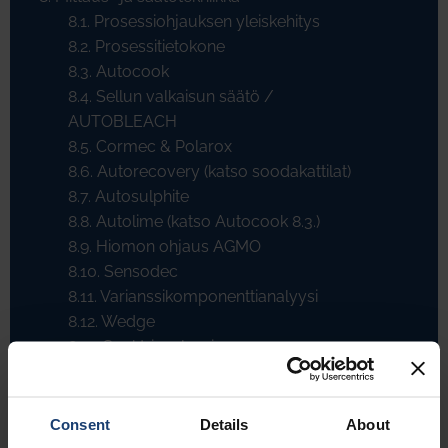
8.1. Prosessiohjauksen yleiskehitys
8.2. Prosessitietokone
8.3. Autocook
8.4. Sellun valkaisun säätö /
AUTOBLEACH
8.5. Cormec & Polarox
8.6. Autorecovery (katso soodakattilat)
8.7. Autosulphite
8.8. Autolime (katso Autocook 8.3.)
8.9. Hiomon ohjaus AGMO
8.10. Sensodec
8.11. Varianssikomponenttianalyysi
8.12. Wedge
8.13. Spektrianalyysi
8.14. Painesihdin aiheuttama
neliömassavaihtelu
8.15. Hierrejauhimen terilleen menon esto
Consent
Details
About
8.16. Nestepaksuuden mittaus viiralla