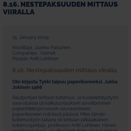
8.16. NESTEPAKSUUDEN MITTAUS
VIIRALLA
15. January 2009
Kirjoittaja: Jaakko Palsanen
Companies: Valmet
People: Antti Lehtinen
8.16. Nestepaksuuden mittaus viiralla
Ote kirjasta Tykki taipuu paperikoneeksi, Jukka
Jokinen 1988
Rautpohjan tehtaan tutkimus- ja tuotekehitystyön
saavutuksia oli kaikuluotauksen soveltaminen
paperintekoprosessin seuraamiseen
paperikoneen märässä päässä. Mies tämän
tutkimustyön takana oli tehtaan pitkäaikainen
tutkimusjohtaja, professori Antti Lehtinen. Hänen
spektroanalyysi- ja ultraäänitutkimusten tulokset