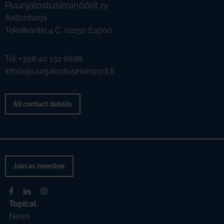
Puunjalostusinsinöörit ry
Aallonharja
Tekniikantie 4 C, 02150 Espoo
Tel. +358 40 132 6688
info(a)puunjalostusinsinoorit.fi
All contact details
Join as member
Topical
News