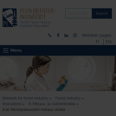
Search
Member pages
FI
EN
Menu
Network for forest industry
»
Forest Industry
»
Innovations
»
8. Mittaus- ja säätötekniikka
»
8.16. Nestepaksuuden mittaus viiralla