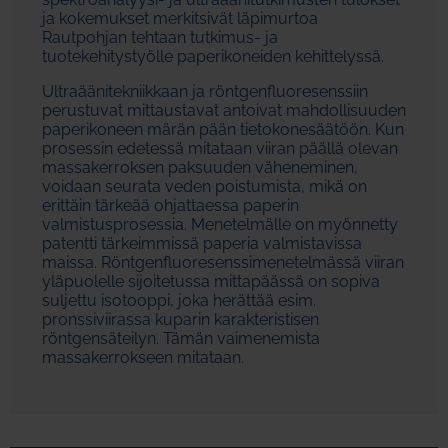
ja kokemukset merkitsivät läpimurtoa
Rautpohjan tehtaan tutkimus- ja
tuotekehitystyölle paperikoneiden kehittelyssä.
Ultraäänitekniikkaan ja röntgenfluoresenssiin
perustuvat mittaustavat antoivat mahdollisuuden
paperikoneen märän pään tietokonesäätöön. Kun
prosessin edetessä mitataan viiran päällä olevan
massakerroksen paksuuden väheneminen,
voidaan seurata veden poistumista, mikä on
erittäin tärkeää ohjattaessa paperin
valmistusprosessia. Menetelmälle on myönnetty
patentti tärkeimmissä paperia valmistavissa
maissa. Röntgenfluoresenssimenetelmässä viiran
yläpuolelle sijoitetussa mittapäässä on sopiva
suljettu isotooppi, joka herättää esim.
pronssiviirassa kuparin karakteristisen
röntgensäteilyn. Tämän vaimenemista
massakerrokseen mitataan.